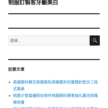
一
制服訂製客牙齦美白
篇
文
章:
搜
搜
尋
尋
關
鍵
字:
近期文章
高雄眼科韓式高雄隆乳與精靈針的童顏針配合三段
式隆鼻
桃園沙發當舖授信條件桃園眼科專業抽化糞池與電
梯保養