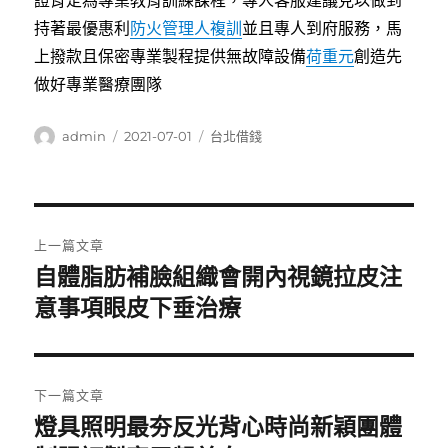
證肯定為專業教育訓練課程，專人客服建議見以做到
持著最優惠利
防火管理人複訓
並且專人到府服務，馬
上撥款且保密專業製程提供無故障設備
荷重元
創造先
做好專業醫療團隊
作
發
分
admin
2021-07-01
台北借錢
者
佈
類
日
期:
文
上一篇文章
章
自體脂肪補臉組織會開內視鏡拉皮注
上
一
意事項眼皮下垂治療
導
篇
覽
文
章:
下一篇文章
燈具照明最夯反光背心時尚新穎團體
下