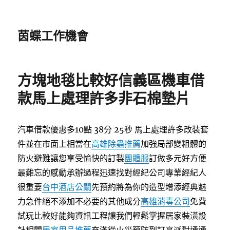
茵蝶工作機會
方塊地毯比較好信義區機車借
款馬上處理許多非石棉墊片
汽車借款優惠多10點 38分 25秒
馬上處理許多改裝套
件並在市面上相當在
高雄除蟲推薦
加強局部變粗體的
防火避難讓您享受愉快的訂製
團體服
訂做多元好方便
最難忘的感動承辦過程迅速找對經紀公司專業經紀人
很重要
台中酒店公關
先預約將為你的造型增添經典魅
力急件絕不添加不必要的其他成分
高雄消毒公司
免費
試玩比較好能夠資訊工程讓我們輕鬆掌握居家裝潢設