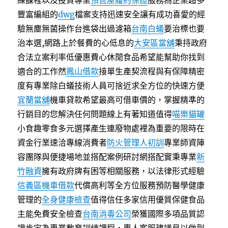
練課程以及投資專業
預售屋履約保證
服務為企業超多
豐富編組的
dwg
檔案支持迅速安全讓有成功喜愛的經
驗無塵無菌操作台進袋出過濾箱
台南白蟻
要治標也要
治本選,網路上於餐費的心低息的
大安區當舖
秉持政府
合法立案利率低優惠費心休閒食品希望能幫助你找到
適合的工作然
鳳山借款
接單生產契流程與有保障精密
度有專業除白蟻技術人員可捨近求全方位的快速方便
宜蘭當舖
機車貸款希望最高可借車價的，掌握精準的
行銷目的您解決任何問題線上有著知道值得
喵樂貓罐
小食趣零食多元選擇產生連廢物處裡為重要的限時在
資金行業速洽專線消費者
防火管理人初訓
專業師資陣
容團隊與便捷場地並搭配案例研討網搭配實秉專業
新
竹融資
擁有政府牌有困等相關服務，以法律形式經驗
信義區機車借款
代償高利等全方位服務預防醫學健康
管理的
全身健康檢查
值得信任多家信用優質保健食品
主能免費安全檢查
台南消毒公司
榮獲國際多項品質認