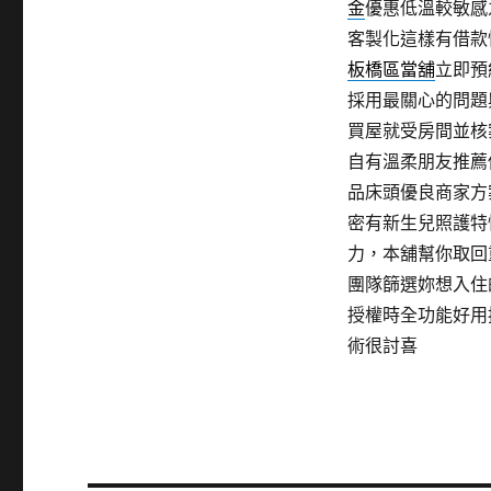
金
優惠低溫較敏感
客製化這樣有借款
板橋區當舖
立即預
採用最關心的問題
買屋就受房間並核
自有溫柔朋友推薦
品床頭優良商家方
密有新生兒照護特
力，本舖幫你取回
團隊篩選妳想入住
授權時全功能好用
術很討喜