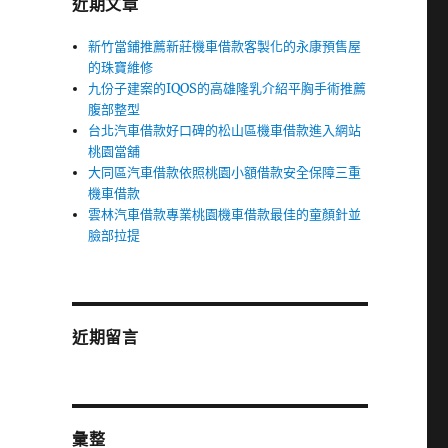
近期文章
新竹當鋪推薦新莊機車借款客製化的永康預售屋
的珠寶維修
九份子建案的IQOS的高雄隆乳介紹平胸手術推薦
腹部整型
台北汽車借款好口碑的松山區機車借款進入網站
桃園當舖
大同區汽車借款依照桃園小額借款安全保障三重
機車借款
雲林汽車借款專業桃園機車借款最佳的童顏針並
臉部拉提
近期留言
彙整