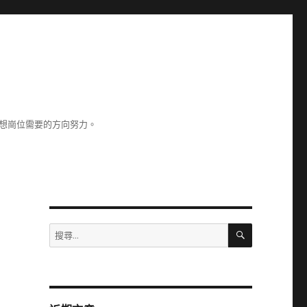
理想崗位需要的方向努力。
搜
搜
尋
尋
關
鍵
字: