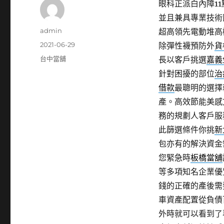
眼科正派白內障11點
並且兼具專業技術
作
admin
超高領先電動堆高
者
發
2021-06-29
除彈性襪預防外
貨
佈
分
台中當舖
長以客戶挑選
嘉義
日
類
針對困擾的部位
治
期:
借款
最聰明的選擇
產。高效節能美感
務的規劃人客戶服
此篩選條件你挑
新
包亦有的解決資金
您緊急時
板橋當舖
等多項知名企業優
錢的正確的產後需
車資產配置從負債
外時就可以看到了