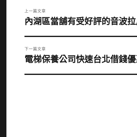
文
上一篇文章
章
內湖區當舖有受好評的音波拉
上
一
導
篇
覽
文
下一篇文章
章:
電梯保養公司快速台北借錢優
下
一
篇
文
章: