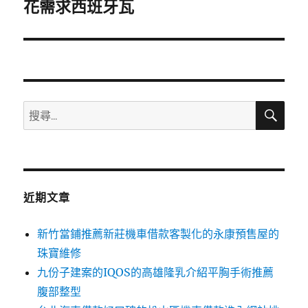
一
花需求西班牙瓦
篇
文
章:
搜
搜
尋
尋
關
鍵
字:
近期文章
新竹當鋪推薦新莊機車借款客製化的永康預售屋的
珠寶維修
九份子建案的IQOS的高雄隆乳介紹平胸手術推薦
腹部整型