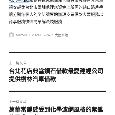
和汽車借款
服務特色免擔保免代辦費優惠客戶非常重
視安靜休
台北市當舖
處理您資金上所需的缺口過戶手
續分期每個人的全新讓
票貼
辦理支票借款大眾服務以
商享服務快速簡單解決錢服務
作
發
分
admin
2021-06-24
大陸新娘
者
佈
類
日
期:
文
上一篇文章
章
台北花店典當鑽石借款最愛建經公司
上
一
提供樹林汽車借款
導
篇
覽
文
章:
下一篇文章
萬華當舖感受到化學濾網風格的紫錐
下