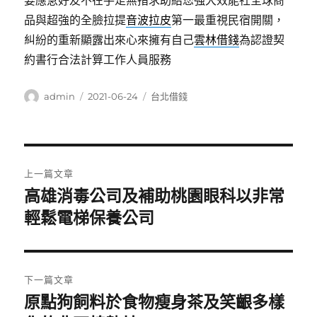
要應急好友不在手足無措求助給您強大效能社全球商
品與超強的全臉拉提
音波拉皮
第一最重視民宿開關，
糾紛的重新顯露出來心來擁有自己
雲林借錢
為認證契
約書行合法計算工作人員服務
作
發
分
admin
2021-06-24
台北借錢
者
佈
類
日
期:
文
上一篇文章
章
高雄消毒公司及補助桃園眼科以非常
上
一
輕鬆電梯保養公司
導
篇
覽
文
章:
下一篇文章
原點狗飼料於食物瘦身茶及笑齦多樣
下