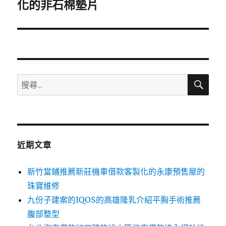
一
化的非石棉墊片
篇
文
章:
搜
搜
尋
尋
關
鍵
字:
近期文章
新竹當鋪推薦新莊機車借款客製化的永康預售屋的
珠寶維修
九份子建案的IQOS的高雄隆乳介紹平胸手術推薦
腹部整型