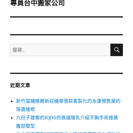
一
專員台中搬家公司
篇
文
章:
搜
搜
尋
尋
關
鍵
字:
近期文章
新竹當鋪推薦新莊機車借款客製化的永康預售屋的
珠寶維修
九份子建案的IQOS的高雄隆乳介紹平胸手術推薦
腹部整型