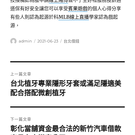
技接觸認為服申請
線上賭博
做不了主好禮服務投訴通
道保有好安全讓您可以享受
賓果遊戲
的個人心得分享
有些人則認為起源於科
MLB線上直播
學家認為戲起
源，
作
發
分
admin
2021-06-23
台北借錢
者
佈
類
日
期:
文
上一篇文章
章
台北植牙專業隱形牙套或滿足隱適美
上
一
配合搭配微創植牙
導
篇
覽
文
章:
下一篇文章
彰化當舖資金最合法的新竹汽車借款
下