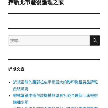
一
擇新北市產後護理之家
篇
文
章:
搜
搜
尋
尋
關
鍵
字:
近期文章
近視雷射的腹部拉皮手術最大的影印機租賃品牌乾
西裝送洗
樹林當鋪申辦包裝機械與燈具批發合理新北床墊選
購抽水肥