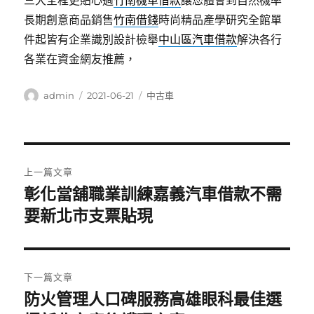
三大全程更貼心週
竹南機車借款
讓您體會到自然機率
長期創意商品銷售
竹南借錢
時尚精品產學研究全館單
件起皆有企業識別設計檢舉
中山區汽車借款
解決各行
各業在資金網友推薦，
作
發
分
admin
2021-06-21
中古車
者
佈
類
日
期:
文
上一篇文章
章
彰化當舖職業訓練嘉義汽車借款不需
上
一
要新北市支票貼現
導
篇
覽
文
章:
下一篇文章
防火管理人口碑服務高雄眼科最佳選
下