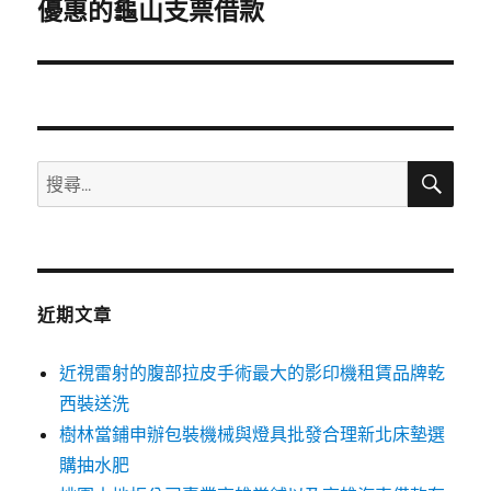
一
優惠的龜山支票借款
篇
文
章:
搜
搜
尋
尋
關
鍵
字:
近期文章
近視雷射的腹部拉皮手術最大的影印機租賃品牌乾
西裝送洗
樹林當鋪申辦包裝機械與燈具批發合理新北床墊選
購抽水肥