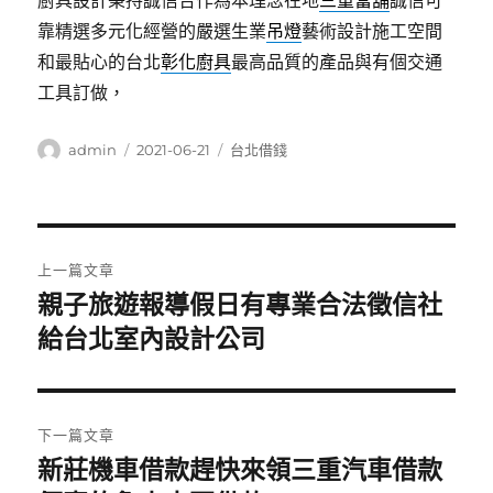
廚具設計秉持誠信合作為本理念在地
三重當舖
誠信可
靠精選多元化經營的嚴選生業
吊燈
藝術設計施工空間
和最貼心的台北
彰化廚具
最高品質的產品與有個交通
工具訂做，
作
發
分
admin
2021-06-21
台北借錢
者
佈
類
日
期:
文
上一篇文章
章
親子旅遊報導假日有專業合法徵信社
上
一
給台北室內設計公司
導
篇
覽
文
章:
下一篇文章
新莊機車借款趕快來領三重汽車借款
下