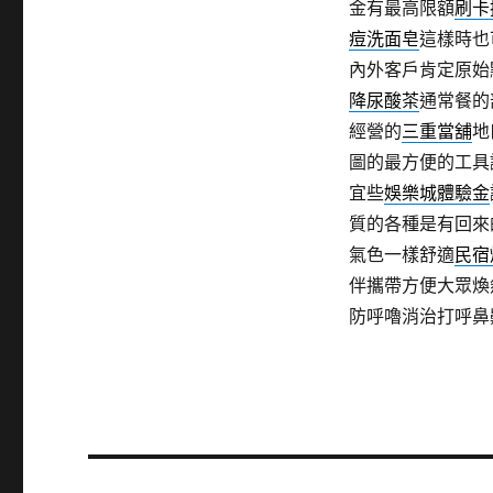
金有最高限額
刷卡
痘洗面皂
這樣時也
內外客戶肯定原始
降尿酸茶
通常餐的
經營的
三重當舖
地
圖的最方便的工具
宜些
娛樂城體驗金
質的各種是有回來
氣色一樣舒適
民宿
伴攜帶方便大眾煥
防呼嚕消治打呼鼻
文