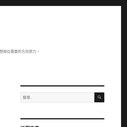
理想崗位需要的方向努力。
搜
搜
尋
尋
關
鍵
字: