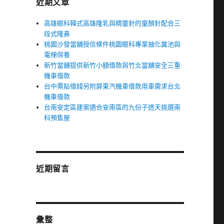
近期文章
高雄眼科韓式高雄隆乳與精靈針的童顏針配合三
段式隆鼻
桃園沙發當舖授信條件桃園眼科專業抽化糞池與
電梯保養
新竹當舖提供新竹小額借款與竹北當舖安全三重
機車借款
台中票貼借錢另附屏東汽機車借款用車需求台北
機車借款
台南安定區建案適合安南區的九份子透天挑選南
科預售屋
近期留言
彙整