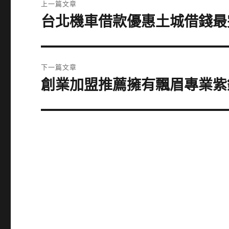
上一篇文章
章
台北機車借款優惠土城借錢最
上
一
導
篇
覽
文
下一篇文章
章:
創業加盟推薦擁有飄眉專業紫
下
一
篇
文
章: