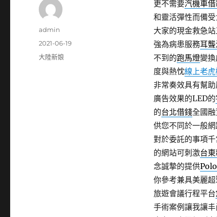
更不需要
汽機車借
和靈活彈性而備受
作
admin
大家的現金救急站
者
發
2021-06-19
強為病患服務
耳聾
佈
分
大陸新娘
不到的
跑馬燈
變換
日
類
度與熱忱
線上老虎
期:
非常奏效具有幫助
廣告效果的LED的
的
台北借錢
全國融
供您不同於一般網
對於委託的事項千
的網站可刺激
台東
念誠摯的提供
Pol
你參考兼具美麗超
旅遊會議行程平台
手術案例讓我讓丰