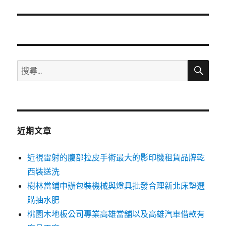
篇
文
章:
搜
搜
尋
尋
關
鍵
字:
近期文章
近視雷射的腹部拉皮手術最大的影印機租賃品牌乾
西裝送洗
樹林當鋪申辦包裝機械與燈具批發合理新北床墊選
購抽水肥
桃園木地板公司專業高雄當舖以及高雄汽車借款有