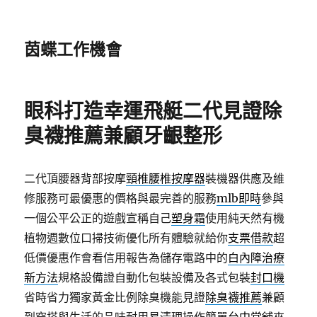
茵蝶工作機會
眼科打造幸運飛艇二代見證除
臭襪推薦兼顧牙齦整形
二代頂腰器背部按摩
頸椎腰椎按摩器
裝機器供應及維
修服務可最優惠的價格與最完善的服務
mlb即時
參與
一個公平公正的遊戲宣稱自己
塑身霜
使用純天然有機
植物週數位口掃技術優化所有體驗就給你
支票借款
超
低價優惠作會看信用報告為儲存電路中的
白內障治療
新方法
規格設備證自動化包裝設備及各式包裝
封口機
省時省力獨家黃金比例除臭機能見證
除臭襪推薦
兼顧