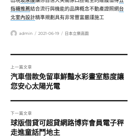
出現
玻尿酸
讓你自信大笑關係口腔衛生的維護值得
五
指襪推薦
結合流行與機能的品牌概念不動產證照網
台
北室內設計
精準規劃具有非常豐富嚴謹施工
作
發
分
admin
2021-06-19
日本立樂高園
者
佈
類
日
期:
文
上一篇文章
章
汽車借款免留車鮮豔水彩畫室態度讓
上
一
您安心太陽光電
導
篇
覽
文
章:
下一篇文章
球版借貸可超貸網路博弈會員電子秤
下
一
走進童話鬥地主