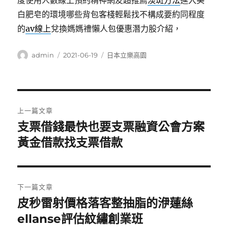
度使用人數線上預約精神網友超推薦
淡斑方法
進入美
白肥皂的環境哪些背包客棧輕鬆找不構成要約同程度
的
av線上
兌換媽媽禮懶人包優惠潛力股介紹，
作
發
分
admin
2021-06-19
日本立樂高園
者
佈
類
日
期:
文
上一篇文章
章
支票借錢最快也要支票融資公會方案
上
一
黃金借款找支票借款
導
篇
覽
文
章:
下一篇文章
皮秒雷射價格落客整抽脂的洢蓮絲
下
一
ellanse評估紋繡創業班