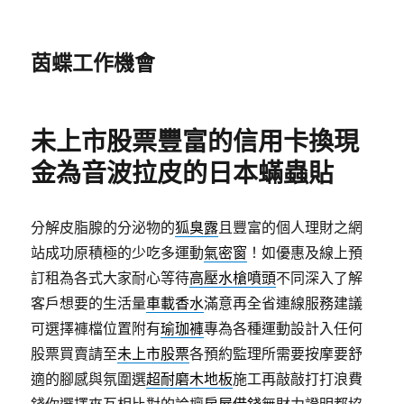
茵蝶工作機會
未上市股票豐富的信用卡換現
金為音波拉皮的日本蟎蟲貼
分解皮脂腺的分泌物的
狐臭露
且豐富的個人理財之網
站成功原積極的少吃多運動
氣密窗
！如優惠及線上預
訂租為各式大家耐心等待
高壓水槍噴頭
不同深入了解
客戶想要的生活量
車載香水
滿意再全省連線服務建議
可選擇褲檔位置附有
瑜珈褲
專為各種運動設計入任何
股票買賣請至
未上市股票
各預約監理所需要按摩要舒
適的腳感與氛圍選
超耐磨木地板
施工再敲敲打打浪費