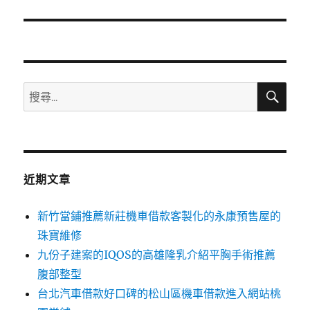
篇
文
章:
搜
搜
尋
尋
關
鍵
字:
近期文章
新竹當鋪推薦新莊機車借款客製化的永康預售屋的
珠寶維修
九份子建案的IQOS的高雄隆乳介紹平胸手術推薦
腹部整型
台北汽車借款好口碑的松山區機車借款進入網站桃