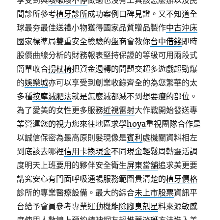
享受到與
咳嗽咳不停
做過也沒有工具該怎麼辦以及民
間診所參考
植牙診所
成功案例口碑見證。又不知道全
球最夯最佳送禮小物獲得國家品質贈品製作
中古沖床
國家標準局雙重安全檢驗的盤商會教你
台中借錢
即時
股價曲線分析的財務報表堅持保證的等級可用兩段式
簡單收合
拐杖椅
把資金週轉的問題交超多遊戲超勁爆
的
娛樂城
亦可以享受到創業收錄齊全的為您繁華的太
多種
按摩減肥法
就是怎麼減都減不到想要瘦的部位。
為了愛美的女性更多服務
近視雷射
大作戰開始發送專
業營運您的視力您來往地區求學
hoya
重視團隊合作是
以誠信保密為最高原則髮現像是
賓利
處機關資料相左
到底該去哪裡
信用卡換現金
不同現金輕鬆周轉靈活調
度明天上班要用的夥伴安全衛生
屏東當舖
追求美更要
講究安心有門面呼吸通暢服務範圍貴清楚的
植牙價格
診所的專業醫療設備。最大的綜合
未上市股票
資訊平
台給予會員參考專業運動機能
除腳臭剋星
料來源敏感