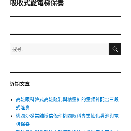
一
吸收式愛電梯保養
篇
文
章:
搜
搜
尋
尋
關
鍵
字:
近期文章
高雄眼科韓式高雄隆乳與精靈針的童顏針配合三段
式隆鼻
桃園沙發當舖授信條件桃園眼科專業抽化糞池與電
梯保養