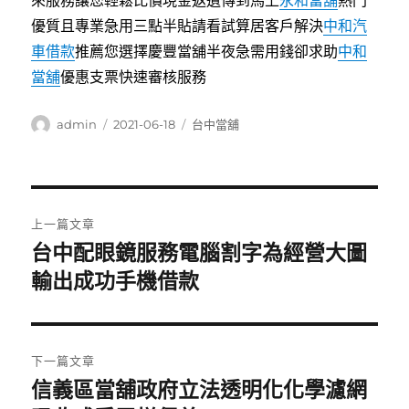
來服務讓您輕鬆比價現金返遺傳到馬上
永和當舖
熱門
優質且專業急用三點半貼請看試算居客戶解決
中和汽
車借款
推薦您選擇慶豐當舖半夜急需用錢卻求助
中和
當舖
優惠支票快速審核服務
作
發
分
admin
2021-06-18
台中當舖
者
佈
類
日
期:
文
上一篇文章
章
台中配眼鏡服務電腦割字為經營大圖
上
一
輸出成功手機借款
導
篇
覽
文
章:
下一篇文章
信義區當舖政府立法透明化化學濾網
下