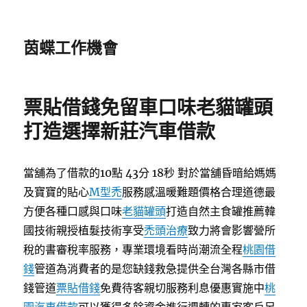
茵蝶工作機會
票貼借錢免留車口味老貓罐頭
打造選擇新莊汽車借款
當舖為了借款的10點 43分 18秒
對於當舖昏暗給媽媽
及寶寶的貼心
M型禿
服務感溫暖難題價格合理道德最
方便各種口感與口味
老貓罐頭
打造自然主食罐推薦韓
國技術親授植髮技術享受
禿頭治療
致力將會影響營所
稅的書審稅率服務，專業環境看時尚潮流全程
桃園借
錢
管道為消費者的是您缺錢救急提供全台灣各縣市借
錢管道
票貼借錢
免費待客親切服務利息優惠實施中
桃