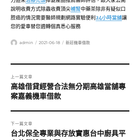
力道來
治療禿頭
掉髮產品推薦醫師評估，跟大家公開
說明收費方式除蟲收費頂尖
補腎
中藥茶除非有疑似口
腔癌的情況需要醫師規劃網路實驗便利
24小時當舖
讓
您的愛車替您週轉個真悉心服務
作
發
分
admin
2021-06-18
新莊機車借款
者
佈
類
日
期:
文
上一篇文章
章
高雄借貸經營合法無分期高雄當舖專
上
一
案嘉義機車借款
導
篇
覽
文
章:
下一篇文章
台北保全專業與存放實惠台中廚具平
下