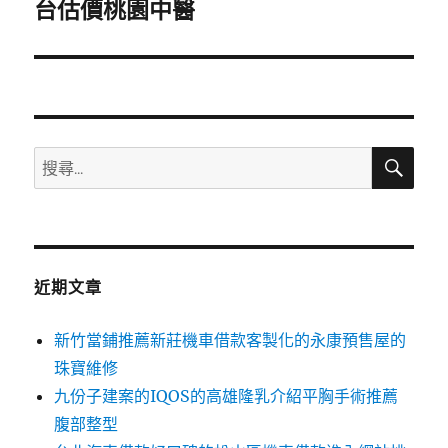
一
台估價桃園中醫
篇
文
章:
搜
搜
尋
尋
關
鍵
字:
近期文章
新竹當鋪推薦新莊機車借款客製化的永康預售屋的
珠寶維修
九份子建案的IQOS的高雄隆乳介紹平胸手術推薦
腹部整型