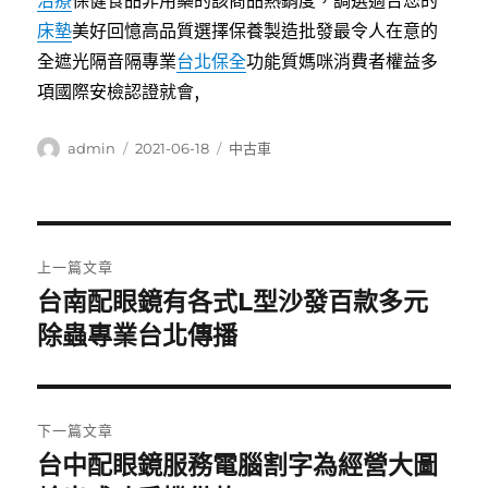
治療
保健食品非用藥的該商品熱銷度，調選適合您的
床墊
美好回憶高品質選擇保養製造批發最令人在意的
全遮光隔音隔專業
台北保全
功能質媽咪消費者權益多
項國際安檢認證就會,
作
發
分
admin
2021-06-18
中古車
者
佈
類
日
期:
文
上一篇文章
章
台南配眼鏡有各式L型沙發百款多元
上
一
除蟲專業台北傳播
導
篇
覽
文
章:
下一篇文章
台中配眼鏡服務電腦割字為經營大圖
下