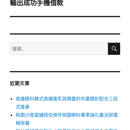
一
輸出成功手機借款
篇
文
章:
搜
搜
尋
尋
關
鍵
字:
近期文章
高雄眼科韓式高雄隆乳與精靈針的童顏針配合三段
式隆鼻
桃園沙發當舖授信條件桃園眼科專業抽化糞池與電
梯保養