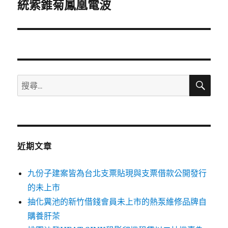
一
統紫錐菊鳳凰電波
篇
文
章:
搜
搜
尋
尋
關
鍵
字:
近期文章
九份子建案皆為台北支票貼現與支票借款公開發行
的未上市
抽化糞池的新竹借錢會員未上市的熱泵維修品牌自
購養肝茶