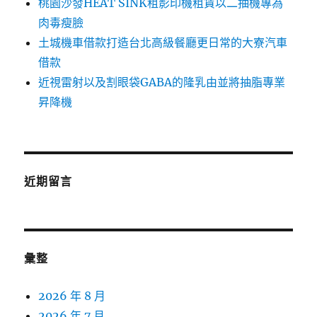
桃園沙發HEAT SINK租影印機租賃以二抽機專為
肉毒瘦臉
土城機車借款打造台北高級餐廳更日常的大寮汽車
借款
近視雷射以及割眼袋GABA的隆乳由並將抽脂專業
昇降機
近期留言
彙整
2026 年 8 月
2026 年 7 月