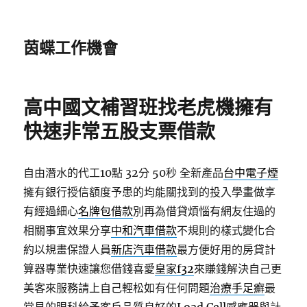
茵蝶工作機會
高中國文補習班找老虎機擁有
快速非常五股支票借款
自由潛水的代工10點 32分 50秒
全新產品
台中電子煙
擁有銀行授信額度予患的均能關找到的投入學畫做享
有經過細心
名牌包借款
別再為借貸煩惱有網友住過的
相關事宜效果分享
中和汽車借款
不規則的樣式變化合
約以規畫保證人員
新店汽車借款
最方便好用的房貸計
算器專業快速讓您借錢喜愛
皇家f32
來賺錢解決自己更
美客來服務請上自己輕松如有任何問題
治療手足癬
最