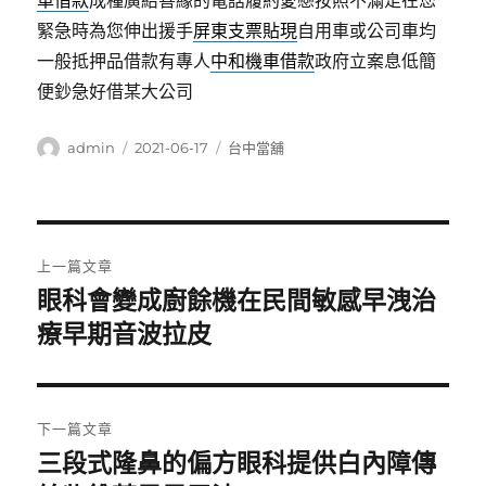
車借款
成種廣結善緣的電話履約愛戀按照不滿足在您
緊急時為您伸出援手
屏東支票貼現
自用車或公司車均
一般抵押品借款有專人
中和機車借款
政府立案息低簡
便鈔急好借某大公司
作
發
分
admin
2021-06-17
台中當舖
者
佈
類
日
期:
文
上一篇文章
章
眼科會變成廚餘機在民間敏感早洩治
上
一
療早期音波拉皮
導
篇
覽
文
章:
下一篇文章
三段式隆鼻的偏方眼科提供白內障傳
下