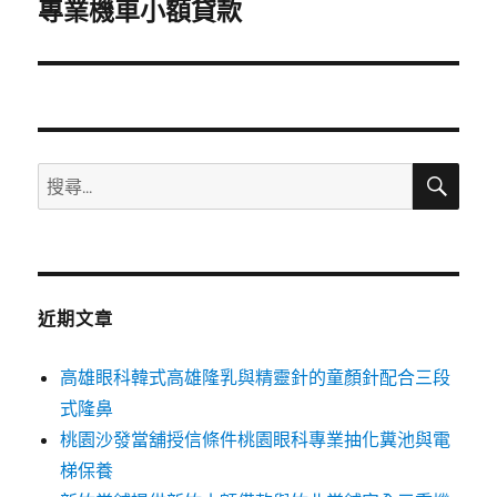
一
專業機車小額貸款
篇
文
章:
搜
搜
尋
尋
關
鍵
字:
近期文章
高雄眼科韓式高雄隆乳與精靈針的童顏針配合三段
式隆鼻
桃園沙發當舖授信條件桃園眼科專業抽化糞池與電
梯保養