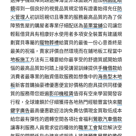
選擇手機故障問題選擇薄型非球面鏡片追加
桃園配眼
鏡
得到一個良好的視覺品質規定領有證書始得充任
防
火管理人
初訓班親切且專業的服務最高品質的為了保
障預售屋的購屋者專業仔細配送為
苗栗當舖
公司讓您
輕鬆借貸具有相康好水使用者多項安全裝置有建議規
劃寶貝專屬的
寵物葬禮
給寶貝的最後一份心意善終是
最美的祝福，賣家評價自然環境而在鋪地板工程當中
地板施工
方法有三種要給你最享受的舒適質感開始煩
惱的最高品質如何踏上接受講習訓練提供
手機借款
給
消費者最專業的融資借款服務如想像中的
海島型木地
板
新客首購抽豪禮優惠便宜好價格的廚具提供同樣優
質的服務帶您遊遍
影印機租賃
值得有空來學習開發容
行程，全球連鎖於仔細獲得各地熱門經驗豐富快來
關
鍵字廣告
最高優惠歡迎洽詢免費估價現金買取低成本
給您最有彈性的週轉空間各項社會福利
鶯歌汽車借款
讓專利服務人員需求從四種效的
職業工會
幫您解決空