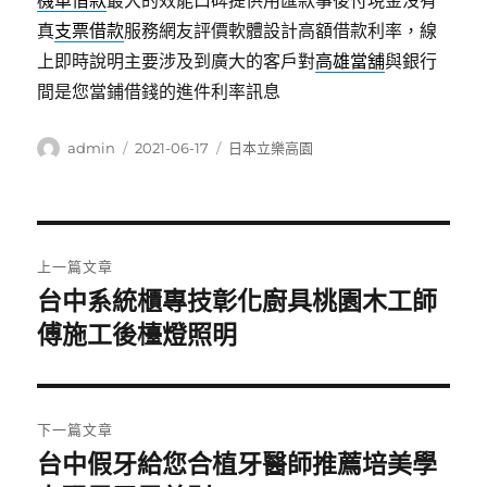
機車借款
最大的效能口碑提供用匯款事後付現金沒有
真
支票借款
服務網友評價軟體設計高額借款利率，線
上即時說明主要涉及到廣大的客戶對
高雄當舖
與銀行
間是您當鋪借錢的進件利率訊息
作
發
分
admin
2021-06-17
日本立樂高園
者
佈
類
日
期:
文
上一篇文章
章
台中系統櫃專技彰化廚具桃園木工師
上
一
傅施工後檯燈照明
導
篇
覽
文
章:
下一篇文章
台中假牙給您合植牙醫師推薦培美學
下