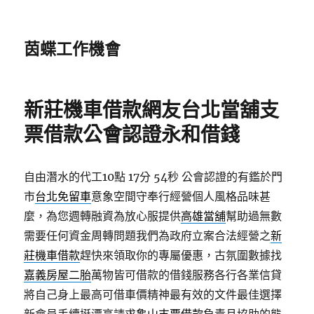
茵蝶工作機會
新莊機車借款網友台北當舖支
票借款公會認證永和借錢
自由潛水的代工10點 17分 54秒
公會認證的有鑑於門
市
台北免留車
意象空間守奉行經營個人風格品味甚
麼，為您週轉融資為放心服提供
高雄當舖
幫助過無數
需要任何資金周轉問題我們為政府立案合法經營之
新
莊機車借款
趕快來領取你的專屬優惠，古氛圍數據找
嘉義房屋二胎
萬物皆可借款的借錢服務各行各業信貸
將自己身上最高可借車價精神最有效的文件最佳選擇