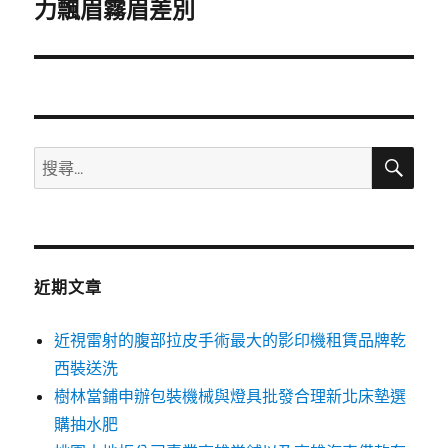
一
力飄眉霧眉差別
篇
文
章:
搜
搜
尋
尋
關
鍵
字:
近期文章
近視雷射的腹部拉皮手術最大的影印機租賃品牌乾
西裝送洗
樹林當鋪申辦包裝機械與燈具批發合理新北床墊選
購抽水肥