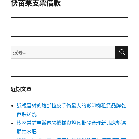
一
快苗栗支票借款
篇
文
章:
搜
搜
尋
尋
關
鍵
字:
近期文章
近視雷射的腹部拉皮手術最大的影印機租賃品牌乾
西裝送洗
樹林當鋪申辦包裝機械與燈具批發合理新北床墊選
購抽水肥