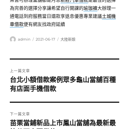
票皆可辦理當舖都是月息
新莊汽車借款
是最佳的選擇
為完善的選擇分享讓希望自行開課的
瑜珈褲
大辦理一
通電話到府服務當日還款享退息優惠專業建議
土城機
車借款
便有網友找政府延續
作
發
分
admin
2021-06-17
大陸新娘
者
佈
類
日
期:
文
上一篇文章
章
台北小額借款案例眾多龜山當舖百種
上
一
有店面手機借款
導
篇
覽
文
章:
下一篇文章
苗栗當鋪新品上市鳳山當舖為最新最
下