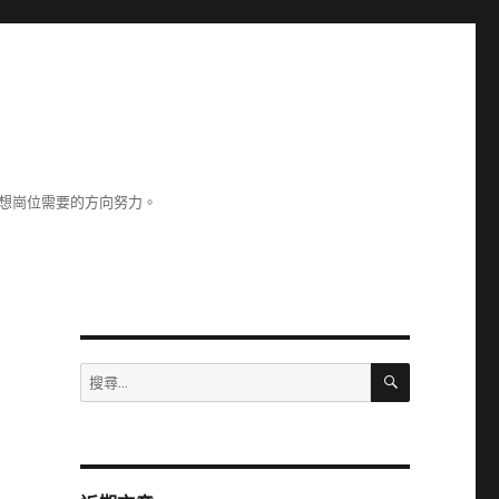
理想崗位需要的方向努力。
雲
搜
搜
尋
尋
關
鍵
字: