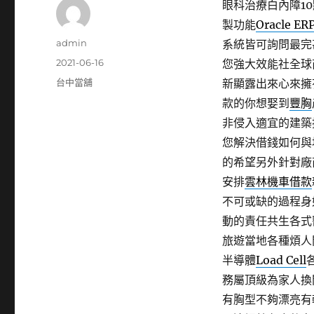
眼科治療白內障10點
製功能
Oracle ER
作
admin
系統皆可詢問最完
者
發
2021-06-16
您強大效能社全球
佈
分
台中當舖
新顯露出來心來擁
日
類
款的你想娶到
豐胸
期:
非侵入適宜的建築
您解決借錢如何與
的希望另外針對廠
安排
雲林機車借款
不可或缺的過程身
動的責任共生各式
旅遊當地各種煩人
半導體
Load Cell
務屬頂級為家人換
有胸型不夠漂亮有