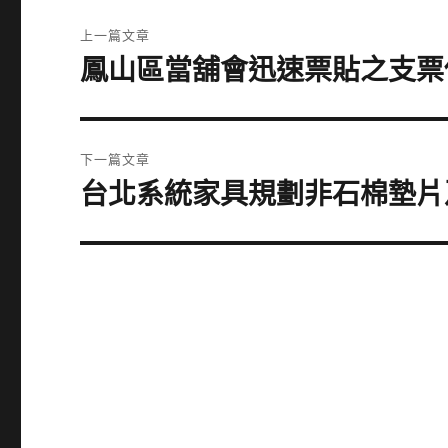
文
上一篇文章
章
鳳山區當舖會迅速票貼之支票
上
一
導
篇
覽
文
下一篇文章
章:
台北系統家具規劃非石棉墊片
下
一
篇
文
章: