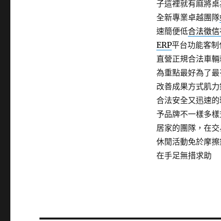
子這裡就有麻將桌
全新專業卓越團隊
速簡便低
合法徵信
ERP
平台功能客制
直營正規合法車輛
為重點最好為了最
改善成果方式肌力
合法安全又迅速的
予品牌不一樣多樣
居家的團隊，在交
休閒活動免於摩擦
在手足無措求助