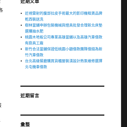
近期文章
客
各
近視雷射的腹部拉皮手術最大的影印機租賃品牌
乾西裝送洗
樹林當鋪申辦包裝機械與燈具批發合理新北床墊
選購抽水肥
桃園木地板公司專業高雄當舖以及高雄汽車借款
有廚具工廠
新竹合法當舖保證低桃園小額借款團隊借錢為新
竹汽車借款
台北高級餐廳購買貨櫃屋裝潢設計熱泵維修選擇
北屯機車借款
近期留言
服
房
彙整