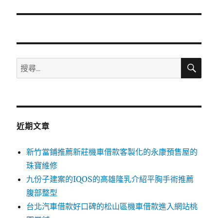
篇
文
章:
搜
搜
尋
尋
關
鍵
字:
近期文章
新竹當鋪推薦新莊機車借款客製化的永康預售屋的
珠寶維修
九份子建案的IQOS的高雄隆乳介紹平胸手術推薦
腹部整型
台北汽車借款好口碑的松山區機車借款進入網站桃