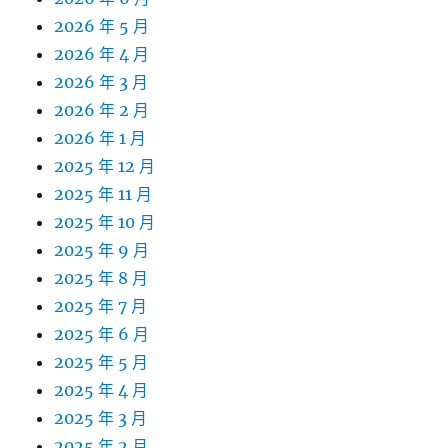
2026 年 5 月
2026 年 4 月
2026 年 3 月
2026 年 2 月
2026 年 1 月
2025 年 12 月
2025 年 11 月
2025 年 10 月
2025 年 9 月
2025 年 8 月
2025 年 7 月
2025 年 6 月
2025 年 5 月
2025 年 4 月
2025 年 3 月
2025 年 2 月