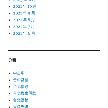
2021 年 10 月
2021 年 9 月
2021 年 8 月
2021 年 7 月
2021 年 6 月
分類
中古車
台中當舖
台北借錢
台北機車借款
台北當鋪
大陸新娘