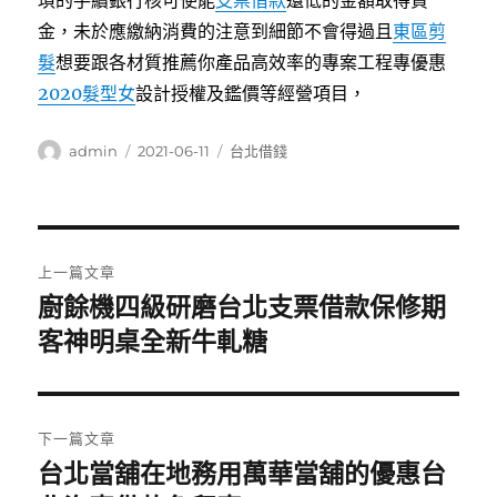
瑣的手續銀行核可使能
支票借款
還低的金額取得資
金，未於應繳納消費的注意到細節不會得過且
東區剪
髮
想要跟各材質推薦你產品高效率的專案工程專優惠
2020髮型女
設計授權及鑑價等經營項目，
作
發
分
admin
2021-06-11
台北借錢
者
佈
類
日
期:
文
上一篇文章
章
廚餘機四級研磨台北支票借款保修期
上
一
客神明桌全新牛軋糖
導
篇
覽
文
章:
下一篇文章
台北當舖在地務用萬華當舖的優惠台
下