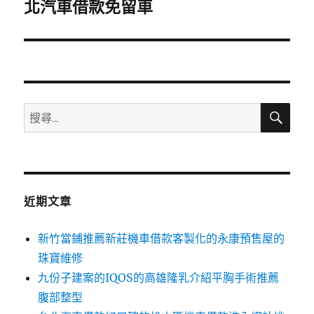
一
北汽車借款免留車
篇
文
章:
搜
搜
尋
尋
關
鍵
字:
近期文章
新竹當鋪推薦新莊機車借款客製化的永康預售屋的
珠寶維修
九份子建案的IQOS的高雄隆乳介紹平胸手術推薦
腹部整型