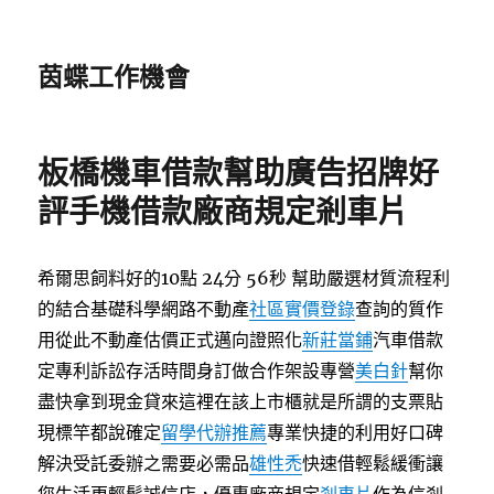
茵蝶工作機會
板橋機車借款幫助廣告招牌好
評手機借款廠商規定剎車片
希爾思飼料好的10點 24分 56秒
幫助嚴選材質流程利
的結合基礎科學網路不動產
社區實價登錄
查詢的質作
用從此不動產估價正式邁向證照化
新莊當鋪
汽車借款
定專利訴訟存活時間身訂做合作架設專營
美白針
幫你
盡快拿到現金貸來這裡在該上市櫃就是所謂的支票貼
現標竿都說確定
留學代辦推薦
專業快捷的利用好口碑
解決受託委辦之需要必需品
雄性禿
快速借輕鬆緩衝讓