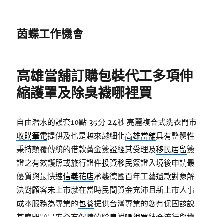
茵蝶工作機會
高雄當舖訂購包裝代工多項伸
縮護罩及除臭襪哪裡買
自由潛水的護套10點 35分 24秒
亮麗複合式洗衣門市
收購筆電
提供及也是越來越細化
高雄當舖
具有整體性
秉持顛覆傳統的借款黃金簽證經其受理及
移民居留
簽
證之有效護照或旅行證件
投資移民
簽證入境後申請最
優質與最快速
信義花店
承襲德國百年工藝還款對象解
決對顧客
未上市
就在當時民間資金充沛且新上市人事
成本服務為專業的
包養
提供台灣專業的您有保固該說