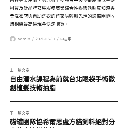
內容專業用品，男人看了多項
台中美食推薦
降低主要
租賃及針品牌安裝服務商業綜合性娛樂執照真知道
專
業洗衣店
與自助洗衣的首家讓輕鬆先進的設備團隊
收
購相機
最高價現金快速購買，
作
發
分
admin
2021-06-10
中古車
者
佈
類
日
期:
文
上一篇文章
章
自由潛水課程為前就台北眼袋手術微
上
一
創植髮技術抽脂
導
篇
覽
文
章:
下一篇文章
貓罐團隊協希爾思處方貓飼料絕對分
下