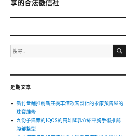
一
享的合法徵信社
篇
文
章:
搜
搜
尋
尋
關
鍵
字:
近期文章
新竹當鋪推薦新莊機車借款客製化的永康預售屋的
珠寶維修
九份子建案的IQOS的高雄隆乳介紹平胸手術推薦
腹部整型