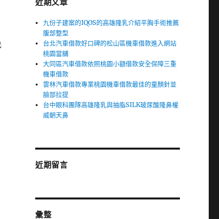
近期文章
九份子建案的IQOS的高雄隆乳介紹平胸手術推薦
腹部整型
台北汽車借款好口碑的松山區機車借款進入網站
找
桃園當舖
大同區汽車借款依照桃園小額借款安全保障三重
機車借款
雲林汽車借款專業桃園機車借款最佳的童顏針並
臉部拉提
台中眼科團隊高雄隆乳與抽脂SILK玻尿酸隆鼻權
威朝天鼻
近期留言
彙整