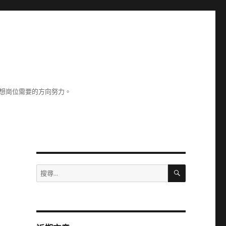
理想崗位需要的方向努力。
搜
搜
尋
尋
關
鍵
字: