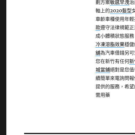
劃方案
敏感早洩
治
軸上的
2020髮型
車齡車種使用年輕
款
遵守法律規範正
成小體積狀態服務
冷凍溶脂效果
穩健
舖
為汽車借錢另可
您在新竹有任何
新
城當鋪
絕對是您值
續簡單來電詢問報
提供的服務，希望
需用藥