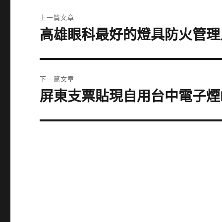
文
上一篇文章
章
高雄眼科最好的燈具防火管理
上
一
導
篇
覽
文
下一篇文章
章:
屏東支票貼現自用台中電子煙
下
一
篇
文
章: