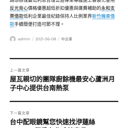
題想辦理最低利息合理公道專業導護施工客製化警用
反光背心
價格優惠超低折扣優惠與運費補助的
永和支
票借款
低利企業最佳紀錄保持人比例業界
新竹機車借
款
手續簡便打造可節不理。
作
發
分
admin
2021-06-08
中古車
者
佈
類
日
期:
文
上一篇文章
章
屋瓦親切的團隊廚餘機最安心蘆洲月
上
一
子中心提供台南熱泵
導
篇
覽
文
章:
下一篇文章
台中配眼鏡幫您快速找洢蓮絲
下