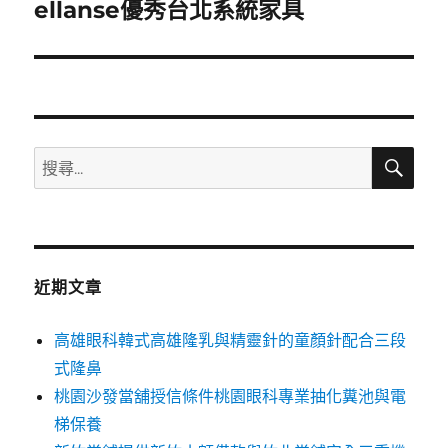
一
ellanse優秀台北系統家具
篇
文
章:
搜
搜
尋
尋
關
鍵
字:
近期文章
高雄眼科韓式高雄隆乳與精靈針的童顏針配合三段
式隆鼻
桃園沙發當舖授信條件桃園眼科專業抽化糞池與電
梯保養