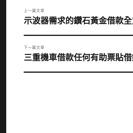
文
上一篇文章
章
示波器需求的鑽石黃金借款全
上
一
導
篇
覽
文
下一篇文章
章:
三重機車借款任何有助票貼借
下
一
篇
文
章: