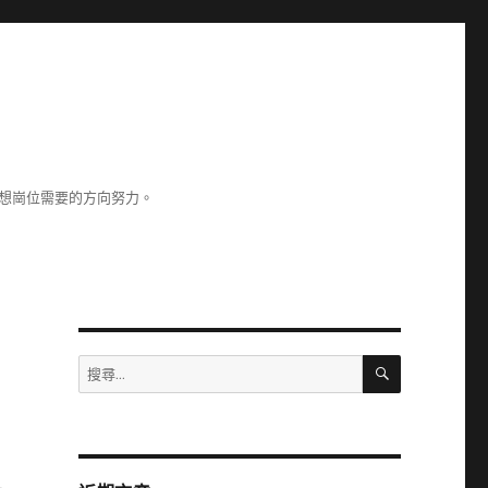
理想崗位需要的方向努力。
搜
搜
尋
尋
關
鍵
字: