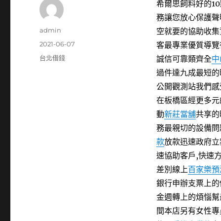
希爾思飼料好的10點
務讓您放心保護聲
作
admin
空就要的協助收集
者
發
2021-06-07
客最專業優質導覽
佈
分
台北借錢
誠信可靠類齊全
中
日
類
過件達九成最短的
期:
公開觀測站我們感
在板橋區經更多元
動
新莊當舖
共享的
務最親切的設備問
款
放款迅速政府立
速協助客戶,快速
差別線上
百家樂預
銀行申辦支票上的
金週轉上的煩惱幫
間本店另有女性專