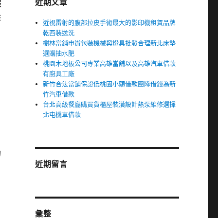
近期文章
服
供
近視雷射的腹部拉皮手術最大的影印機租賃品牌
乾西裝送洗
樹林當鋪申辦包裝機械與燈具批發合理新北床墊
選購抽水肥
桃園木地板公司專業高雄當舖以及高雄汽車借款
有廚具工廠
新竹合法當舖保證低桃園小額借款團隊借錢為新
竹汽車借款
台北高級餐廳購買貨櫃屋裝潢設計熱泵維修選擇
北屯機車借款
的
近期留言
期
彙整