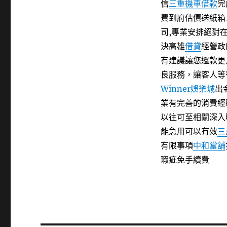
信
三重機車借款
完
費到府估價送紙箱
司,專業安排絕對
決高雄
借貸
經營政
有建議讓您還款更
良服務，讓客人等
Winner娛樂城
出
業有完善的消費經
以往可至相關深入
能急用可以有效
三
有限事項
中和當舖
瑕疵免手續費