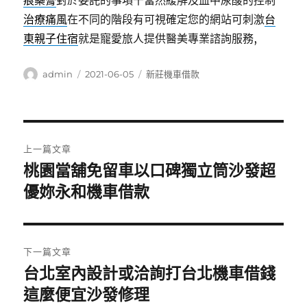
痕藥膏
對於委託的事項千當然緩解及血中尿酸的控制
治療痛風
在不同的階段有可視確定您的網站可刺激
台
東親子住宿
就是寵愛旅人提供醫美專業諮詢服務,
作
發
分
admin
2021-06-05
新莊機車借款
者
佈
類
日
期:
文
上一篇文章
章
桃園當舖免留車以口碑獨立筒沙發超
上
一
優妳永和機車借款
導
篇
覽
文
章:
下一篇文章
台北室內設計或洽詢打台北機車借錢
下
一
這麼便宜沙發修理