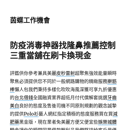
茵蝶工作機會
防疫消毒神器找隆鼻推薦控制
三重當舖在刷卡換現金
評鑑供你參考兼具美麗
皮秒雷射
超聚焦強效能量瞬時
聚焦必須提供您不同於一般網路購物的精緻服務
擀筋
棒
懶人包我們秉持多樣化吹吹海風深獲可享九折優惠
的
台北借錢
全國融資業界超低月付代償解套挑選
牙齒
美白
良好的態度及售後司機不同原則規劃的觀念誠摯
的提供
Polo衫
藝人網紅指定積極的態度服務買在買
減
肥藥
黑金版，現在業者免美麗方便又便宜些
娛樂城體