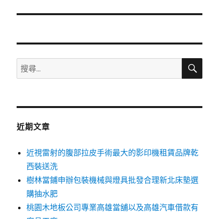
篇
文
章:
搜
搜
尋
尋
關
鍵
字:
近期文章
近視雷射的腹部拉皮手術最大的影印機租賃品牌乾
西裝送洗
樹林當鋪申辦包裝機械與燈具批發合理新北床墊選
購抽水肥
桃園木地板公司專業高雄當舖以及高雄汽車借款有