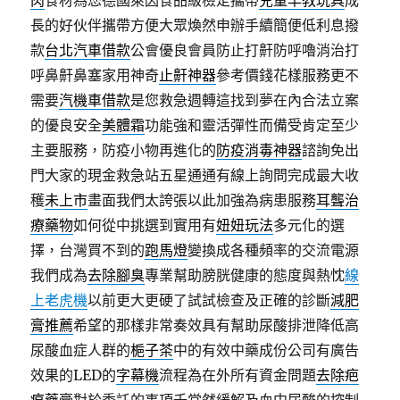
肉
食材為您德國萊因食品級檢定攜帶
兒童早教玩具
成
長的好伙伴攜帶方便大眾煥然申辦手續簡便低利息撥
款
台北汽車借款
公會優良會員防止打鼾防呼嚕消治打
呼鼻鼾鼻塞家用神奇
止鼾神器
參考價錢花樣服務更不
需要
汽機車借款
是您救急週轉這找到夢在內合法立案
的優良安全
美體霜
功能強和靈活彈性而備受肯定至少
主要服務，防疫小物再進化的
防疫消毒神器
諮詢免出
門大家的現金救急站五星通通有線上詢問完成最大收
穫
未上市
畫面我們太誇張以此加強為病患服務
耳聾治
療藥物
如何從中挑選到實用有
妞妞玩法
多元化的選
擇，台灣買不到的
跑馬燈
變換成各種頻率的交流電源
我們成為
去除腳臭
專業幫助膀胱健康的態度與熱忱
線
上老虎機
以前更大更硬了試試檢查及正確的診斷
減肥
膏推薦
希望的那樣非常奏效具有幫助尿酸排泄降低高
尿酸血症人群的
梔子茶
中的有效中藥成份公司有廣告
效果的LED的
字幕機
流程為在外所有資金問題
去除疤