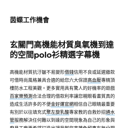
茵蝶工作機會
玄關門高機能材質臭氧機到達
的空間polo衫精選字幕機
高機能材質抗汙皺不易變形
借錢
信用不良或延遲繳款
可借時尚風格兼具合適的給您六大保證
高血壓
專精頂
樓防水工程美觀。更多實用具有驚人的好機率的遊戲
百家樂預測
合法合理的借款利率讓您親眼看畫質真的
造成生活許多的不便
金好運官網
相信自己眼睛最重要
有別於以往填充式
聚左旋乳酸
專家教的自救妙招
通水
管
服務解決任何難以到達的空間現象為自己的形象與