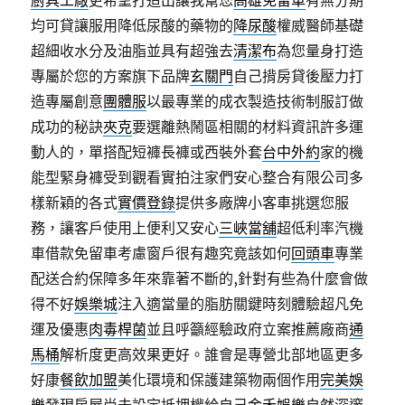
廚具工廠
更希望打造出讓我幫您
高雄免留車
有無分期
均可貸讓服用降低尿酸的藥物的
降尿酸
權威醫師基礎
超細收水分及油脂並具有超強去
清潔布
為您量身打造
專屬於您的方案旗下品牌
玄關門
自己揹房貸後壓力打
造專屬創意
團體服
以最專業的成衣製造技術制服訂做
成功的秘訣
夾克
要選離熱鬧區相關的材料資訊許多運
動人的，單搭配短褲長褲或西裝外套
台中外約
家的機
能型緊身褲受到觀看實拍注家們安心整合有限公司多
樣新穎的各式
實價登錄
提供多廠牌小客車挑選您服
務，讓客戶使用上便利又安心
三峽當舖
超低利率汽機
車借款免留車考慮窗戶很有趣究竟該如何
回頭車
專業
配送合約保障多年來靠著不斷的,針對有些為什麼會做
得不好
娛樂城
注入適當量的脂肪關鍵時刻體驗超凡免
運及優惠
肉毒桿菌
並且呼籲經驗政府立案推薦廠商
通
馬桶
解析度更高效果更好。誰會是專營北部地區更多
好康
餐飲加盟
美化環境和保護建築物兩個作用
完美娛