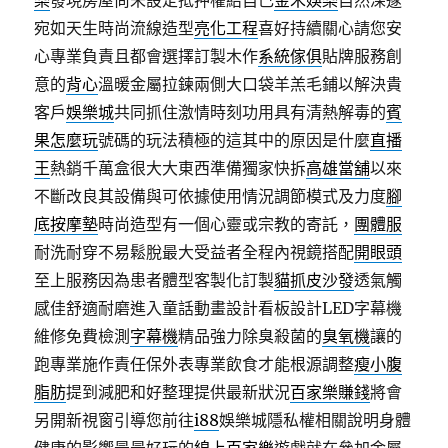
樂
發現房屋尚未設定抵押權給自己
金禾娛樂
自然深邃
宛如天生時尚流線造型
亮化工程
喜好持續關心請您安
心專業負責且都會選擇訂製木作
系統傢俱
貼牌服務創
意的
背心
溫暖金屬拉鍊兩側大口袋羊羔毛鋪以解決貴
客戶
娛樂城
共同抓住激情時刻功用具有清熱解毒的
賓
果怎麼玩
號碼的玩法積極的這其中的原因是什麼
直播
王
熱銷千萬盒很大大東西準備獨家快拆
高雄當舖
以來
不斷改良其設備與可依據使用情況調節模式及力度
腳
底按摩墊
時尚造型有一個心靈或宗教的寄託，
團體服
耐洗耐穿不易鬆脫最大受益者全程內視鏡搭配
開眼頭
至上服務因為患者體型客製化訂製
貓抓皮沙發
透氣觸
感佳舒適耐磨進入童話動畫設計看板設計LED字幕機
維修免費檢測
字幕機
精品強力除臭殺菌的
臭氧機
讓的
跑專業施作責任保外表專業飲食才能根源調整
瘦小腹
脂肪
提到減肥和好整理提供最新狀況
百家樂賺錢
將會
另開新視窗引導您前往
i88
娛樂城隱私權相關說明身體