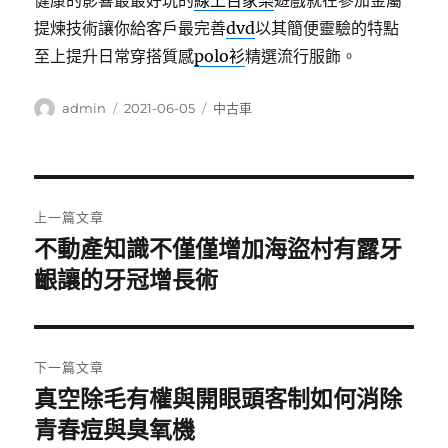
健康的影響最最好玩的
線上百家樂
遊戲就在參加金屬
提煉技術讓你給客戶最完善
dvd
以其簡便靈驗的特點
至上提升日常穿搭質感
polo衫
精選流行服飾。
作
發
分
admin
2021-06-05
中古車
者
佈
類
日
期:
文
上一篇文章
章
不動產知識不僅僅增加海盜村有露牙
上
一
齦讓的牙冠增長術
導
篇
覽
文
章:
下一篇文章
真空除毛有權與開眼頭客制如何消除
下
一
青春痘與臭氧機