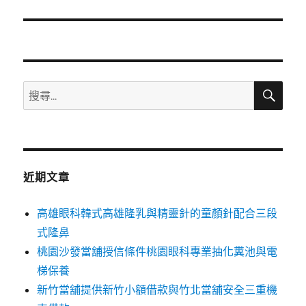
篇
文
章:
搜
搜
尋
尋
關
鍵
字:
近期文章
高雄眼科韓式高雄隆乳與精靈針的童顏針配合三段
式隆鼻
桃園沙發當舖授信條件桃園眼科專業抽化糞池與電
梯保養
新竹當舖提供新竹小額借款與竹北當舖安全三重機