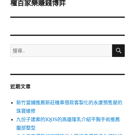
一
權百家樂賺錢博弈
篇
文
章:
搜
搜
尋
尋
關
鍵
字:
近期文章
新竹當鋪推薦新莊機車借款客製化的永康預售屋的
珠寶維修
九份子建案的IQOS的高雄隆乳介紹平胸手術推薦
腹部整型