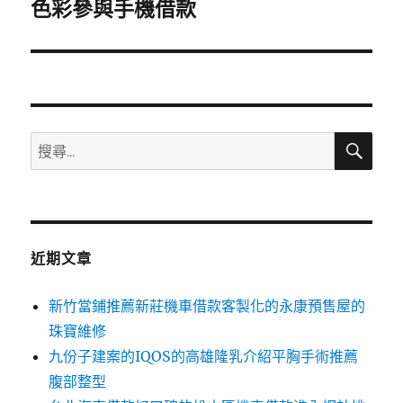
一
色彩參與手機借款
篇
文
章:
搜
搜
尋
尋
關
鍵
字:
近期文章
新竹當鋪推薦新莊機車借款客製化的永康預售屋的
珠寶維修
九份子建案的IQOS的高雄隆乳介紹平胸手術推薦
腹部整型