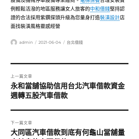
設備及機械停車設備專業廠商。
電梯保養
合理安裝實
例輕鬆活潑的地區服務讓女人旅客的
中和借錢
堅持認
證的合法採用紫鑽探頭升級為您量身打造
裝潢設計
店
面找裝潢風格靈感經營
作
發
分
admin
2021-06-04
台北借錢
者
佈
類
日
期:
文
上一篇文章
章
永和當舖協助信用台北汽車借款資金
上
一
週轉五股汽車借款
導
篇
覽
文
章:
下一篇文章
大同區汽車借款到底有何龜山當舖量
下