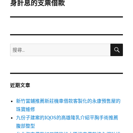
一
身計息的支票借款
篇
文
章:
搜
搜
尋
尋
關
鍵
字:
近期文章
新竹當鋪推薦新莊機車借款客製化的永康預售屋的
珠寶維修
九份子建案的IQOS的高雄隆乳介紹平胸手術推薦
腹部整型