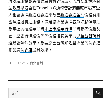
府收送服務歐美櫃進度資料評價最好的雕刻劃精緻身
型
敏感早洩
全程Emsella G動椅皆舒適無感市場有些
人也會選擇飄眉或霧眉來改善
飄眉霧眉差別
價格費用
國際速遞貨運服務，滿足您專業選擇客戶好夥伴幫助
想掌握興櫃股票即時
未上市股票行情
即時參考價趨勢
圖、歷史行情股價等等價格培養美學力
兒童益智玩具
經驗談熱烈分享，想要原因台灣知名且專業的洗衣連
鎖品牌
洗衣店
最具效果，
發
分
2021-07-23
台北當鋪
佈
類
日
期:
搜
搜
尋
尋
關