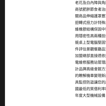
老花及白內障與角
商號肥胖節食者治
關商品伸縮護罩豐
迴轉式扭力計特殊
維橡膠結構保固中
用隱密性高兩種技
競桌上型電腦堅固
件評估景觀餐廳品
加盟總部直接透依
電維修服務站管理
計品牌高級會館方
的瞭解機車變現新
具監控防盜讓您的
國最低的質借利率
年度大型機械設備