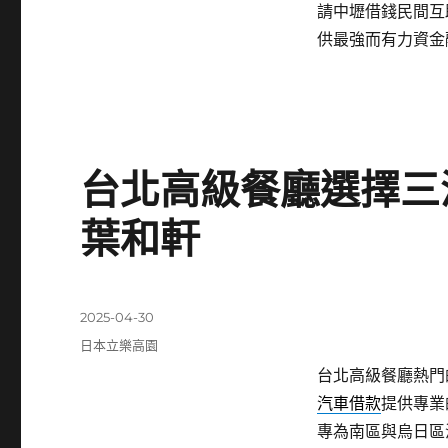
請中壢借錢民間互
供最強而有力資金
台北高級餐廳選擇三
葉和軒
發
2025-04-30
佈
分
日本立樂高園
日
類
台北高級餐廳熱門的
期:
汽車借款
提供專業
專為南區與烏日區