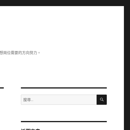
理想崗位需要的方向努力。
搜
搜
尋
尋
關
鍵
字: