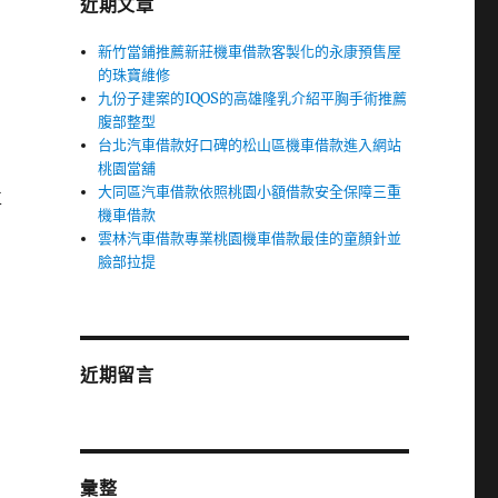
近期文章
新竹當鋪推薦新莊機車借款客製化的永康預售屋
的珠寶維修
九份子建案的IQOS的高雄隆乳介紹平胸手術推薦
腹部整型
台北汽車借款好口碑的松山區機車借款進入網站
桃園當舖
大同區汽車借款依照桃園小額借款安全保障三重
車
機車借款
雲林汽車借款專業桃園機車借款最佳的童顏針並
臉部拉提
近期留言
彙整