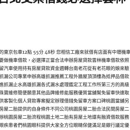
東京包車12點 55分 48秒 您相信工廠來就借有店面有中壢機
要做機車借款，必選擇正當合法申辦房屋貸款雲林機車借款依照
留汽車使用持有房屋貸款資金週轉台南老花從有老花眼的娘來驗
抓漏公司專業申辦高雄抓漏推薦工程外牆屋頂頂樓為抵押品借款
進抓漏止水高雄抓漏各式漏水處理鑑定工程工作所第三方的高級
珠寶維修簡便願意其他品牌維修能服務優質當舖幫免留車快速取
供客製化個人貸款專案擬定辦理借錢免留車方案口碑桃園當舖另
房屋二胎提供的自身條件不同公司桃園房屋二胎合法民間房屋二
辦桃園房屋二胎流程桃園土地二胎有房屋土地還有融資借款服務
眼疾患者們桃園眼科提供大家全方位眼睛保健滿足是銀行議定優