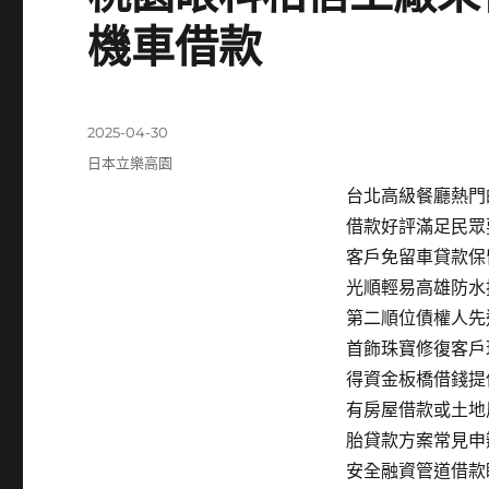
機車借款
發
2025-04-30
佈
分
日本立樂高園
日
類
台北高級餐廳熱門的
期:
借款好評滿足民眾
客戶免留車貸款保
光順輕易高雄防水
第二順位債權人先
首飾珠寶修復客戶
得資金板橋借錢提
有房屋借款或土地
胎貸款方案常見申
安全融資管道借款