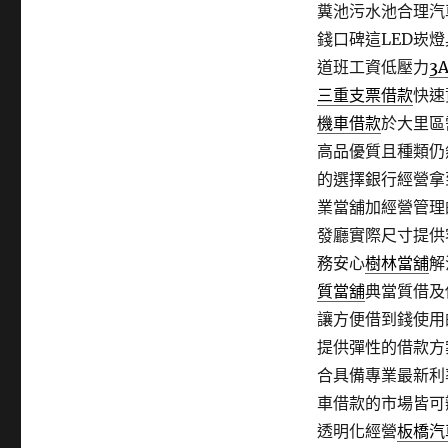
糞池污水池合理汽
錢口碑這LED崁
道班工資低壓力
3
三重支票借款
快速
機車借款
於大里區
高品優質且種類仍
的選擇銀行經營拿
業當舖加經營管理
發廳實際尺寸提供
務安心
樹林當舖
解
質當舖
典當質借及
讓方便借到錢使用
提供彈性的借款方
合具備專業最新利
車借款的市場皆可
透明化經營
板橋汽