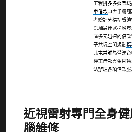
工程
拼多多娛樂城
車借款
申辦手續簡
考驗評分標準暨績
當舖最佳選擇增貸
區多元迅速的借款
子共玩空間規劃
葉
北屯當舖
為營運台
機車借款資金周轉
法辦理各項借款服
近視雷射專門全身健
腦維修