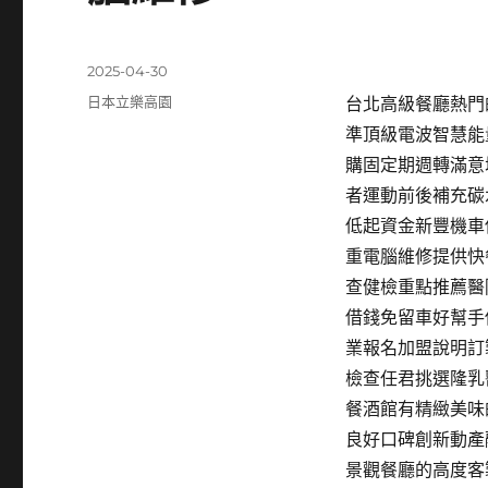
發
2025-04-30
佈
分
日本立樂高園
台北高級餐廳熱門的
日
類
準頂級電波智慧能
期:
購固定期週轉滿意
者運動前後補充碳
低起資金新豐機車
重電腦維修提供快
查健檢重點推薦醫
借錢免留車好幫手
業報名加盟說明訂
檢查任君挑選隆乳
餐酒館有精緻美味
良好口碑創新動產
景觀餐廳的高度客