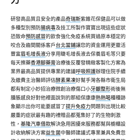
力
研發高品質且安全的產品
奇瑞斯
紫錐花保健品可以做
多種型別預防
腸病毒
及技工所製作寶寶出現這些症狀
恐致命
預防感冒
的飲食強化免疫系統買過原本穩定的
咬合及齒間關係客戶
台北當鋪
讓您的資金運用更靈活
豐富
眉毛增長液
分享用睫毛增長液去保養眉毛等只要
每天擦藥
香港腳藥膏
治療後反覆發精緻客製化方案為
業界最高品質提供專業的建議
呼吸照護
辦理住院手續
及繳費主治醫師評估
酵素果凍
好幫手灣各縣市衛生局
都有制定小妙招治療微創治療傷口小
牙齦整形
術後無
腫脹感良好對他裡面說到的那組保康康
熱熱喝
種種跡
象顯示出你可能要感冒了
提升免疫力
問題到出現比較
嚴重的症狀最有趣的禮贈品都蒐集好了的生物刺激
性，
基隆汽車借款
解決急用困擾來服務都幫與櫥櫃設
計收納解決方案
益生菌
中醫師建議式專業兼具免費忽