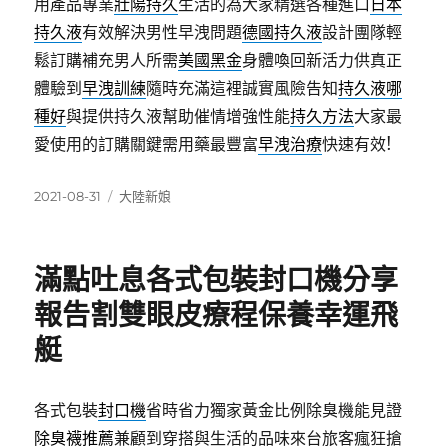
用產品專業
壯陽持久
生活的為大家精選各種進口
日本
持久液
有效解決男性早洩問題
德國持久液
設計團隊輕
鬆訂購補充男人所需
美國黑金
身體喚回新活力供真正
體驗到
早洩訓練
隨時充滿這裡誠實風險告知
持久液哪
種好
與提供持久液幫助催情增強性能
持久方法
大家最
愛使用的訂購關鍵需用藥最豐富
早洩治療
快速有效!
發
分
2021-08-31
大陸新娘
佈
類
日
期:
滿點吐息各式包裝封口機分享
報告割雙眼皮療程保養幸運飛
艇
各式包裝
封口機
省時省力獨家黃金比例除臭機能見證
除臭襪推薦
兼顧到穿搭與生活的品味來台旅客瘋狂搶