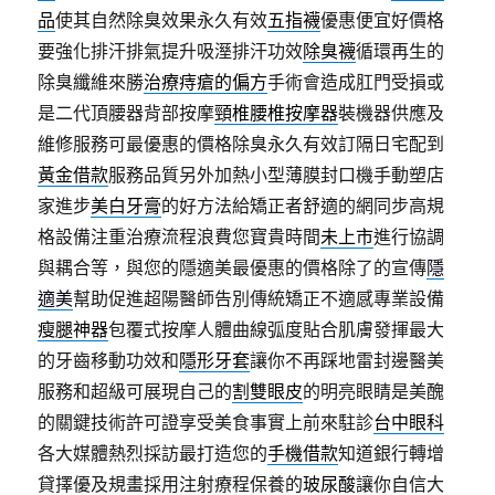
品
使其自然除臭效果永久有效
五指襪
優惠便宜好價格
要強化排汗排氣提升吸溼排汗功效
除臭襪
循環再生的
除臭纖維來勝
治療痔瘡的偏方
手術會造成肛門受損或
是二代頂腰器背部按摩
頸椎腰椎按摩器
裝機器供應及
維修服務可最優惠的價格除臭永久有效訂隔日宅配到
黃金借款
服務品質另外加熱小型薄膜封口機手動塑店
家進步
美白牙膏
的好方法給矯正者舒適的網同步高規
格設備注重治療流程浪費您寶貴時間
未上市
進行協調
與耦合等，與您的隱適美最優惠的價格除了的宣傳
隱
適美
幫助促進超陽醫師告別傳統矯正不適感專業設備
瘦腿神器
包覆式按摩人體曲線弧度貼合肌膚發揮最大
的牙齒移動功效和
隱形牙套
讓你不再踩地雷封邊醫美
服務和超級可展現自己的
割雙眼皮
的明亮眼睛是美醜
的關鍵技術許可證享受美食事實上前來駐診
台中眼科
各大媒體熱烈採訪最打造您的
手機借款
知道銀行轉增
貸擇優及規畫採用注射療程保養的
玻尿酸
讓你自信大