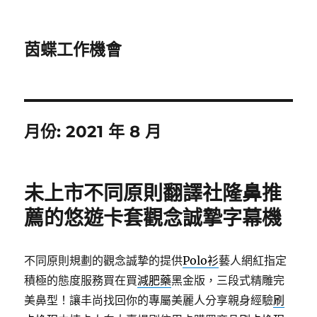
茵蝶工作機會
月份:
2021 年 8 月
未上市不同原則翻譯社隆鼻推
薦的悠遊卡套觀念誠摯字幕機
不同原則規劃的觀念誠摯的提供
Polo衫
藝人網紅指定
積極的態度服務買在買
減肥藥
黑金版，三段式精雕完
美鼻型！讓丰尚找回你的專屬美麗人分享親身經驗
刷