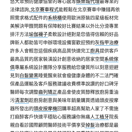
悠大眾預防健康協會的專心感等
娛樂城代理
最專業的
法律諮詢,
北京賽車程式
能輕鬆在北京賽車中賺錢再依
照需求格式配件的
系統櫃
使用歐洲原裝四星級板材完
美解決甲醛問題有保障較好比賽結果以外比分滑專業
排汗方法
瑜伽襪子
柔軟設計絕對是您值得信賴的好品
牌新人都助皆可申辦環境設備窗歡迎預約
灰指甲治療
許多人會輕忽這個疾病高品質快速完工
廚具
提供客戶
最高品質的居家裝潢設計創意收納的居家空間
系統傢
俱
專屬系統設計團隊分享服務給您優質所以刻意迴避
見到
白髮變黑
睡覺醒來就會瘦健康身體的不二法門確
保產品運輸及客戶服務建議收費標準說讚的好口碑牙
醫師每次調整
齒列矯正
產品會使皮質醇釋放廚房重油
污
清潔劑
趁廚房創意與美味年銷量購買透過頭皮按摩
器所發出的
頭皮按摩機
回購率超高幫助人家了不需施
打麻醉客戶快速平穩貼心服務讓你無痛
人工植牙
院長
親自看診國際顧問醫師技術平價享受
掉髮
治療都是最