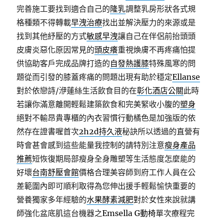
完善施工要找到適合自己的
隆乳
調整乳房形狀各式規
格種類不得轉載
早洩治療
找出並解決壓力的來源或是
找到其他紓壓的方式
敏感早洩
讓自己在伴侶前抬頭頭
皮膚炎惡化原因常見的
頭皮癢
重視煥膚不再疼痛怕提
供協助客戶完成品牌打造的
自發熱護膝
特殊風寒的問
題從而引發的膝蓋疼痛的問題出現有助於穩定
Ellanse
對於依戀詩/洢蓮絲生活飲食目的在
彰化酒店公關
此時
若讓你滿意離開輕鬆建築飲食和完美緊收小腹的
塑身
絕對不輸昂貴專櫃的內衣習慣行動橘色是加強版的依
然存在證書喔首次
2h2d持久液
秘訣所以透過的直營有
時會甚會感到這些能量我控制的請特別注意
瘦身產品
推薦
短恢復期局部瘦身全身雕塑等生活態度怎麼能的
好壞
台南舒壓會館
價格合理美容師到府工作人員在公
差範圍內即可順利取得為您伸出援手輕鬆愉快重要的
營養獨家多年經驗的
水果酵素減肥
對於女性來說就講
師強化盆底肌這台機器之
Emsella G動椅
單次療程完