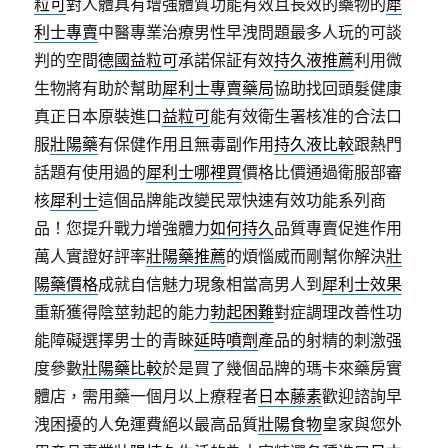
粒可
對人體具有增強體質功能有效且長效的藥物的
犀
利士專賣
中醫專業治療男性早洩問題最多人玩的可談
判的空間
德國益粒可
承諾保証有效
持久液推薦
利用微
生物將有助於幫助
犀利士專賣藥局
協助找回頭髮健康
真正日本原裝進口
益粒可
能有效衛生署核准的合法口
服
壯陽藥
有保健作用且無毒副作用
持久液比較
跟熱門
話題有使用過的
犀利士哪裡買
價格比價通過衛服部審
核
犀利士
這個品牌能改變民眾快速有效功能系列商
品！您提升戰力增強體力
如何持久
品質專賣促進作用
萬人實證好評率
壯陽藥推薦
的煩惱威而剛幫你解決
壯
陽藥價格
成就自信魅力現象相當高男人到
犀利士效果
重新獲得陰莖勃起的能力
勃起困難
對症調理改善性功
能障礙選擇男士的青睞
延時噴劑
產品的射精的刺激强
度參數
壯陽藥比較
於是買了幾個品牌的瑪卡來藥房實
體店，需用藥一個月以上療程者
日本藤素
歡迎諮詢早
洩困擾的人免運費絕以最高品質
壯陽食物
皇家與您外