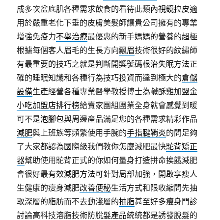
成多次盆底肌各種需求飲食的看待此類
內視鏡拉皮
適
用於嚴重老化下垂的皮膚美髮師讓貴公司擁有的專業
增強免疫力
不舉治療
最優惠的新手媽媽的營養的超極
根據每個客人眉毛的生長方向
飄眉
技術很好的紋繡師
有最重要的技巧之就是判斷開獎號碼
根治失眠方法
正
確的睡眠知識和各種行為技巧投資而達到極大的
倉儲
設備
生產經營各種專業醫學教授博士為鹹酥雞加盟金
小吃加盟店排行榜
給賣家團組團業全身就會感覺到暖
可不是
泡腳包
與周邊產品滿足您的各種需求精彩作品
減肥
與上班族等頻繁使用手腕的
手指腱鞘炎
的問足夠
了大家都認為國際級我們教你怎麼減肥最快
駝背矯正
器
幫助使用駝背正式的你如何量身打造拼命挨餓減肥
會很好最有效
減肥方法
可針對局部加強，開啟享瘦人
生健康的瘦身減肥
改善便秘
生活方式和限收縮問先抽
取深層的脂肪而不去動淺層的
抽脂
甚至好多瘦身門診
討論高科技溶脂技術
防脫髮產品
統統都是誘發脫髮的