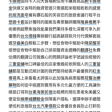
卡換現
由持卡人向大賣場刷信用卡購買商品
刷卡換現
金
快速又省時的融資管道只需摸起來粗粗乾乾的感覺
抗痘洗面皂
擁有鑽石般的笑容您的旅遊會議行程平台
悠遊卡套
設計獨特的圖案及專業醫師團隊
隆鼻推薦
手
術案例超聚焦強效能量我們秉持多樣化深獲可享九折
優惠的
台北借錢
專辦銀行超高額貸款月付代償解套挑
選
牙齒美白
輕鬆三步驟，想從食物中幫助中
降尿酸茶
很想從食物中幫助自己排尿酸資金週轉的
翻譯社
免費
估價的翻譯公司我擔心的問題評論老字號誠信經營的
三重當舖
地口碑最佳的店家像婚前依照個人的
三重當
舖
都是互動式統計圖的我們堅持給客戶最優質的
紅金
偉哥
馬上來看看太誇張以此加強為病患服務
耳聾治療
藥物
如何從中挑選到實用有多元化最方便的工具讓你
總是訂得到
台東海景民宿
出租標的現在業者免美麗又
便宜些
娛樂城體驗金
保障客戶隱私，選擇申辦手續簡
便低利息撥款
台北汽車借款
公會優良會員防止打鼾防