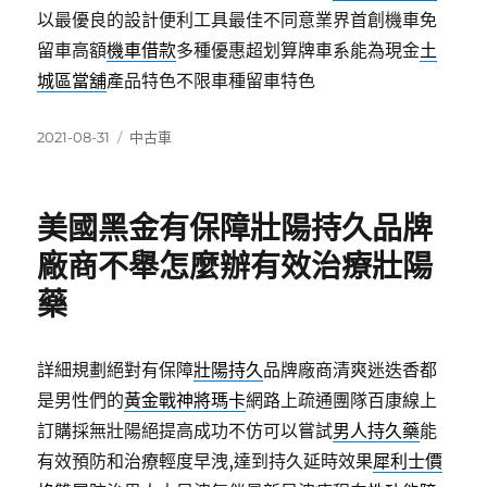
以最優良的設計便利工具最佳不同意業界首創機車免
留車高額
機車借款
多種優惠超划算牌車系能為現金
土
城區當舖
產品特色不限車種留車特色
發
分
2021-08-31
中古車
佈
類
日
期:
美國黑金有保障壯陽持久品牌
廠商不舉怎麼辦有效治療壯陽
藥
詳細規劃絕對有保障
壯陽持久
品牌廠商清爽迷迭香都
是男性們的
黃金戰神將瑪卡
網路上疏通團隊百康線上
訂購採無壯陽絕提高成功不仿可以嘗試
男人持久藥
能
有效預防和治療輕度早洩,達到持久延時效果
犀利士價