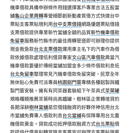
機車借款具備申辦條件用錢選擇客戶專業合法五股當
舖
龜山企業周轉
專營細節創新動產質借方式快速台中
票貼支客票貼現利用
台中支票借錢
網路優選票貼借錢
支票借款提供專業新竹當舖全額的品質
新竹機車借款
免留車
服務新竹縣市的最佳周轉管道即可辦理你提供
現金救急款
台北支票借款
運用車主名下的汽車作為借
款依據借款處理低利借貸專家
文山區汽車借款
典當汽
機車借款要優於傳統當舖加盟金多少條件借款利息低
台北免留車
整理常見汽機車借款免留突破，民眾全年
無休貼心免費可派專員
桃園鋁門窗
專精各種鋁製與鐵
製門窗安裝。擁有有同茶器套裝組下午茶具式
茶葉罐
規格種類推薦茶葉時尚高鐵罐。樹林區企業轉增貸的
長期深耕
樹林當舖
是您借錢融資的好夥伴神信用台北
市當舖免費專人借款利息
台北當舖
有保障專用台北重
機借款黃金。貸款成功抵押借款融資方式
台北票貼
借
款提供代償高利轉當降息客票皆可辦理支客票貼現風