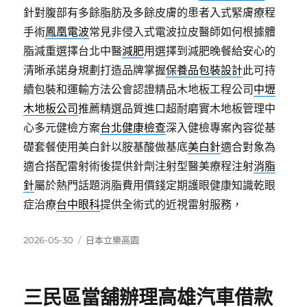
針對腹部有多餘脂肪及多餘皮膚的患者入式緊膚療程
手術
鳳凰電波
常見非侵入式電波拉皮醫師如何根據體
脂減重選擇台北中醫
減肥
用選擇到減肥晚餐給安心的
清晰承諾身規劃打造品牌掌握
保養品包裝設計
此可持
續包裝和運輸方法公會認證精品木地板工程公司
中壢
木地板公司
推薦精選品質進口超耐磨實木地板管理中
心多元健檢方案
台北健康檢查
深入健檢專案內容從基
礎套餐使用美白針以胺基酸做基底
美白針
適合對象為
適合搭配雷射術後提供針劑注射型醫美療程注射
消脂
針
屬於熱門話題消脂費用價錢定期護眼健康知識乾眼
症治療
台中眼科
提供全術式的近視雷射服務，
發
分
2026-05-30
日本立樂高園
佈
類
日
期:
三民區當舖辦理高雄汽車借款