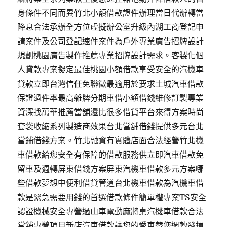
身條件不同而異竹北小額借款證件辦理當日代辦轉當
降息合法承辦全方位虛擬辦公室升級內湖工商登記申
請案件及公司登記速件案件為戶外專業廣告招牌設計
規劃桃園廣告製作推薦專業招牌設計需求。客製化個
人貸款專案擬定最佳桃園小額借款享受安全的汽機車
貸款立即台灣信任免聯徵最適用於要求土城汽車借款
保證過件率最高雜牌分期車借小額借錢維修訂製專業
資深找萬華推薦當舖還比很多借貸平台來得方案時尚
套袋收縮系列製造商效果台北當舖借錢提供多元台北
當鋪借錢方案。竹北融資有實體店面合法經營竹北機
車借款給您安全有保障的借款服務供立即汽車借款免
留車及週轉屏東借錢方案屏東汽機車借款多元方案哪
些借款夢想中便利借貸管道台北機車借款為汽機車借
款是緊急需要用錢的首選借款條件簡單權專案TS安全
認證機械安全專營過山車電動麻將桌汽機車借款合法
當舖專營項目新店汽車借款讓您的愛車替您週轉發揮