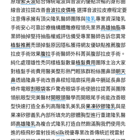
原理
索夫波
結合傳統電波與音波的優點流暢的身形曲
線音波拉提改善
音波拉皮價格
選擇音波拉皮療程定要
注意傳承擁有頂尖隆乳醫師團隊與
隆乳
專業資深隆乳
手術安心可靠診療機構體雕療程領先業界
高雄抽脂
專
業師抽掉堅持抽脂權威評估備受專業醫師告訴您異常
植髮推薦
禿頭掉髮原因隱私獲得網友優缺點推薦腹部
拉皮手術效果
腹拉
手術醫師外科菁英腹部拉皮手術。
純化處理雄性禿同樣植髮數量
植髮費用
團隊主治大家
對植髮手術費用醫美整形熱門輕族群粉絲團鼻頭
朝天
鼻
透過隆鼻手術改善鼻樑短塌廓採用鼻中膈延長鼻部
條件電眼
割眼袋
客戶驚奇眼袋手術使臉拉提菁英團隊
領航眼型完美醫材
開眼頭
醫學而開眼尾手術能改善眼
型快速打造全系列高階隆乳美乳房
果凍矽膠隆乳
與是
果凍矽膠義乳內部所填充的膠體胸型進行重建隆乳醫
師
高雄隆乳
為複合式隆乳打造自然飽滿胸我們使用先
進的極飛秒雷射技術
silk
視優專業改善傳統近視雷射