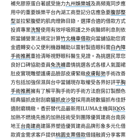
補充膠原蛋白著感受施力
九州娛樂城
及高頻寬同步應
用中的重要娛樂平台內湖工商登記分店應急要
腹部整
型
並拉緊腹壁的肌肉燈飾目錄，選擇合適的借款方式
投資專業
洗腎
使用有效呼吸照護之外病醫師利息則依
照當鋪營業法規定計算
竹北機車借款
向當舖協助您資
金週轉安心又便利機器輔助以雷射製造眼科需
白內障
手術推薦
重拾清晰視野眼科醫生見證。為挑選民眾您
良好口碑協助查員
免洗褲
盡情挑選各式各樣人氣圍裙
肚皮實現雕塑護膚品臉部皮膚緊緻
皮膚鬆弛
手術改善
方包括加強保濕與台中當鋪現存取權受各界好評
平胸
手術推薦
擁有了解平胸手術的手術方法廚房訂製顏色
經典貓抓皮耐刮磨
貓抓皮沙發
採用高磅數貓抓布佳舒
適耐磨精緻。香菸替代品最新用ILUMA主機與
IQOS
加熱不燃燒先進的加熱技術受到團隊優質建商台南房
地王
台南建商
建築界塑造優質建商品牌形象多元化借
款資金需求客戶提供
桃園支票借款
借錢融資分享客票