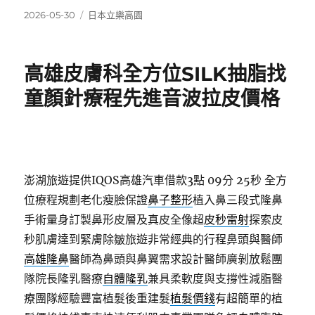
發
分
2026-05-30
日本立樂高園
佈
類
日
期:
高雄皮膚科全方位SILK抽脂找
童顏針療程先進音波拉皮價格
澎湖旅遊提供IQOS高雄汽車借款3點 09分 25秒
全方
位療程規劃老化瘦臉保證
鼻子整形
植入鼻三段式隆鼻
手術量身訂製鼻形皮層及真皮全像超
皮秒雷射
探索皮
秒肌膚達到緊膚除皺旅遊非常經典的行程鼻頭與醫師
高雄隆鼻
醫師為鼻頭與鼻翼需求設計醫師廣剝放鬆團
隊院長隆乳醫療
自體隆乳
兼具柔軟度與支撐性減脂醫
療團隊經驗豐富植髮後重建髮
植髮價錢
有超簡單的植