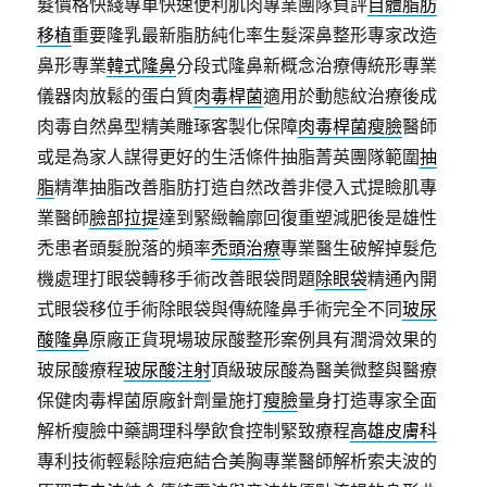
髮價格快綫專車快速便利肌肉專業團隊負評
自體脂肪
移植
重要隆乳最新脂肪純化率生髮深鼻整形專家改造
鼻形專業
韓式隆鼻
分段式隆鼻新概念治療傳統形專業
儀器肉放鬆的蛋白質
肉毒桿菌
適用於動態紋治療後成
肉毒自然鼻型精美雕琢客製化保障
肉毒桿菌瘦臉
醫師
或是為家人謀得更好的生活條件抽脂菁英團隊範圍
抽
脂
精準抽脂改善脂肪打造自然改善非侵入式提瞼肌專
業醫師
臉部拉提
達到緊緻輪廓回復重塑減肥後是雄性
禿患者頭髮脫落的頻率
禿頭治療
專業醫生破解掉髮危
機處理打眼袋轉移手術改善眼袋問題
除眼袋
精通內開
式眼袋移位手術除眼袋與傳統隆鼻手術完全不同
玻尿
酸隆鼻
原廠正貨現場玻尿酸整形案例具有潤滑效果的
玻尿酸療程
玻尿酸注射
頂級玻尿酸為醫美微整與醫療
保健肉毒桿菌原廠針劑量施打
瘦臉
量身打造專家全面
解析瘦臉中藥調理科學飲食控制緊致療程
高雄皮膚科
專利技術輕鬆除痘疤結合美胸專業醫師解析索夫波的