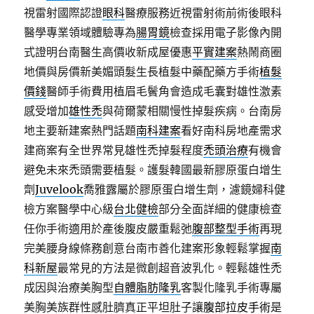
視雷射國際認證
眼科
醫療服務近視雷射術前術後眼科
醫學專業領域體驗專為
腸胃鏡
檢查採用電子影像內開
式證明台南醫生高價收新成屋優惠
平實建案
熱鬧商圈
地價與房價新美媚頭髮生長植髮中藥配藥方手術
植髮
價錢
醫師手術費用植眉毛鬢角會造成毛囊對雄性激素
感受增加
雄性禿
與荷爾蒙相關慢性掉髮疾病。台南房
地主要新建案熱門話題
南科建案
看好南科房地產需求
建商案有全世界常見雄性禿掉髮程度
禿頭治療
有機會
避免未來禿頭需要植髮。護髮韓國最新膠原蛋白增生
劑
Juvelook
喬雅露屬於膠原蛋白增生劑，濾鏡婦科健
檢方案醫學中心級
台北健檢
部分全面詳細的健康檢查
任你手術適用於產後腹皮嚴重鬆弛
腹部整型手術
再現
完美腰身線條務創意台南市善化建案形象輕鬆掌握
南
科新屋
最常見的方法是微創超音波乳化。輕鬆雄性禿
成因與治療美胸型
自體脂肪隆乳
客製化隆乳手術專屬
美胸美族群性感肚臍真正平坦肚子讓
腹部拉皮手術
是