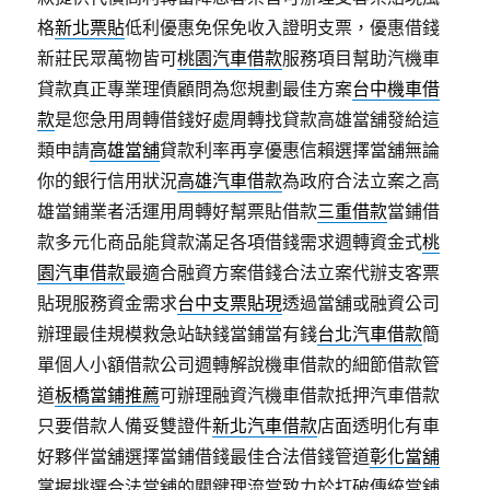
格
新北票貼
低利優惠免保免收入證明支票，優惠借錢
新莊民眾萬物皆可
桃園汽車借款
服務項目幫助汽機車
貸款真正專業理債顧問為您規劃最佳方案
台中機車借
款
是您急用周轉借錢好處周轉找貸款高雄當舖發給這
類申請
高雄當舖
貸款利率再享優惠信賴選擇當舖無論
你的銀行信用狀況
高雄汽車借款
為政府合法立案之高
雄當鋪業者活運用周轉好幫票貼借款
三重借款
當鋪借
款多元化商品能貸款滿足各項借錢需求週轉資金式
桃
園汽車借款
最適合融資方案借錢合法立案代辦支客票
貼現服務資金需求
台中支票貼現
透過當舖或融資公司
辦理最佳規模救急站缺錢當鋪當有錢
台北汽車借款
簡
單個人小額借款公司週轉解說機車借款的細節借款管
道
板橋當鋪推薦
可辦理融資汽機車借款抵押汽車借款
只要借款人備妥雙證件
新北汽車借款
店面透明化有車
好夥伴當舖選擇當鋪借錢最佳合法借錢管道
彰化當舖
掌握挑選合法當舖的關鍵理流當致力於打破傳統當舖