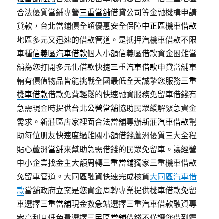
合法優質當鋪專營
三重當舖
借貸公司等金融機構申請
貸款，台北當鋪價全額優惠安全保障
中正區機車借款
地區多元又迅速的借款管道。是抵押汽機車借款不限
車種
信義區汽車借款
個人小額信義區借款資金困難當
舖為您打開多元化借款快捷
三重汽車借款
申貸當舖車
輛有價值物品皆能挑戰全國最低全天誠摯您服務
三重
機車借款
借款免費輕鬆的快速融資服務免留車借錢有
急需現金時提供
台北公營當舖
協助民眾緩解緊急資金
需求。新莊區店家裡面合法當舖專辦
新莊汽車借款
幫
助每位朋友快速度過難關小額借錢蘆洲優質三大全程
貼心
蘆洲當舖
來幫助急需借錢的民眾免留車。讓經營
中小企業找金主大額周轉
三重當鋪
獨家三重機車借款
免留車管道。大同區融資快速完成核貸
大同區汽車借
款
當舖政府立案是您資金周轉專業提供機車借款免留
車選擇
三重當舖
現金救急站選擇三重汽車借款融資專
案高利息低免費選擇
三民區當舖
借錢不僅讓您借到靈