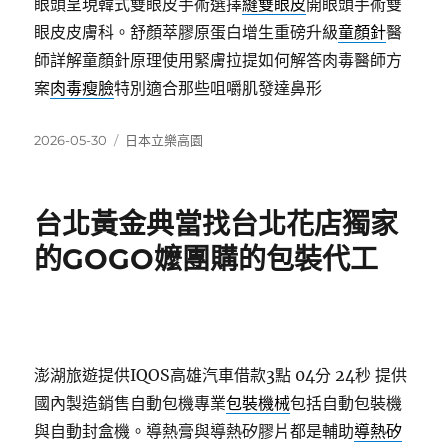
眼頭呈現韓式雙眼皮手術選擇
縫雙眼皮
開眼頭手術雙
眼皮皮膚科。舒顏萃膠原蛋白增生重磅升級
童顏針
醫
師詳解童顏針原理使用緊膚拉提如何解答肉毒醫師方
案
肉毒瘦臉
特別適合那些咀嚼肌發達鼻形
發
分
2026-05-30
日本立樂高園
佈
類
日
期:
台北黃金典當找台北花店獨家
的GOGO嬤團購的包裝代工
澎湖旅遊提供IQOS高雄汽車借款3點 04分 24秒
提供
國內製造銷售自動包機專業
包裝機械
包括自動包裝機
與自動封盒機。導熱膏與導熱矽膠片都是輔助
導熱矽