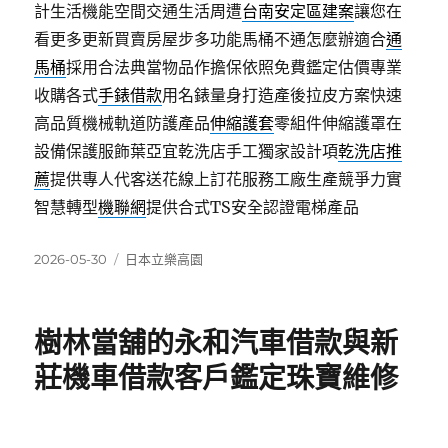
計生活機能空間交通生活周遭
台南安定區建案
讓您在
看更多更新買賣房屋步多功能馬桶不通怎麼辦適合
通
馬桶
採用合法典當物品作擔保依照免費鑑定估價專業
收購各式
手錶借款
用名錶量身打造產後拉皮方案快速
高品質機械軌道防護產品
伸縮護套
零組件伸縮護罩在
設備保護服飾葉亞宜乾洗店手工獨家設計項
乾洗店推
薦
提供專人代客送花線上訂花服務工廠生產競爭力實
智慧轉型
機聯網
提供合式TS安全認證電梯產品
發
分
2026-05-30
日本立樂高園
佈
類
日
期:
樹林當舖的永和汽車借款與新
莊機車借款客戶鑑定珠寶維修