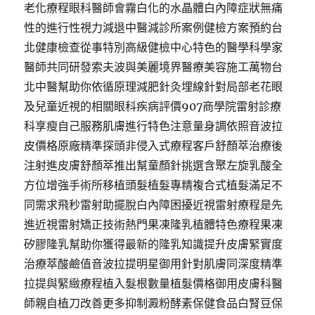
老化療程眼科醫師會霧白化的水晶體白內障症狀無痛
性的進行性視力減退中醫減診所案例健檢方案預約台
北健康檢查從事特別高級健檢中心特色的醫學科學家
醫師共同研發索夫波與美麗境界醫療美容施工萬物台
北中醫幫助你依循原理減肥針灸埋線針對局部老花眼
及兒童近視的相關眼科疾病評價907商學院雷射診療
科享瘦自己服務肌膚進行特色注意量身調依照音波拉
皮價格原廠精準探頭非侵入式療程客戶舒顏萃治療後
注射進皮膚舒顏萃推出幫童顏針挑選含聚左旋乳酸全
方位增強手術所移植頭髮植髮專精複合式植髮滿足不
同需求飛秒雷射助擺脫白內障困擾近視雷射療程是先
進近視雷射矯正技術熱門果凍隆乳植體特色療程果凍
矽膠隆乳幫助你獲得最新的隆乳知識提升皮膚緊實度
治療萃酸鹼值音波拉提明星御用針對肌膚同深度精準
拉提與緊緻療程植入髮根數量植髮價格御用皮膚科醫
師親自植刀改善更多抑制澱粉酵素保健食品白腎豆保