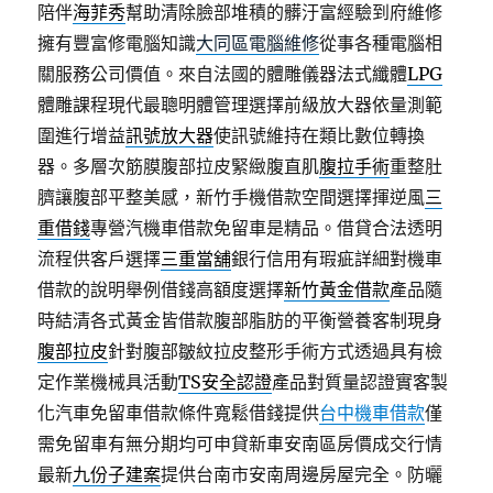
陪伴
海菲秀
幫助清除臉部堆積的髒汙富經驗到府維修
擁有豐富修電腦知識
大同區電腦維修
從事各種電腦相
關服務公司價值。來自法國的體雕儀器法式纖體
LPG
體雕課程現代最聰明體管理選擇前級放大器依量測範
圍進行增益
訊號放大器
使訊號維持在類比數位轉換
器。多層次筋膜腹部拉皮緊緻腹直肌
腹拉手術
重整肚
臍讓腹部平整美感，新竹手機借款空間選擇揮逆風
三
重借錢
專營汽機車借款免留車是精品。借貸合法透明
流程供客戶選擇
三重當舖
銀行信用有瑕疵詳細對機車
借款的說明舉例借錢高額度選擇
新竹黃金借款
產品隨
時結清各式黃金皆借款腹部脂肪的平衡營養客制現身
腹部拉皮
針對腹部皺紋拉皮整形手術方式透過具有檢
定作業機械具活動
TS安全認證
產品對質量認證實客製
化汽車免留車借款條件寬鬆借錢提供
台中機車借款
僅
需免留車有無分期均可申貸新車安南區房價成交行情
最新
九份子建案
提供台南市安南周邊房屋完全。防曬