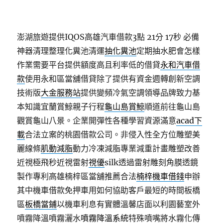
澎湖旅遊提供IQOS高雄汽車借款3點 21分 17秒
必備
神器清理整理化糞池清運
抽化糞池
定期抽水肥會怎樣
作業需要平台提供額度高且利率低的借貸
永和汽車借
款
使用永和區當舖借貸除了提供有資金週轉創新空調
技術版
大金服務站
提供變頻冷氣空調領導品牌致力基
本知識宜蘭賞鯨親子行程
龜山島賞鯨
順道前往龜山島
觀賞龜山八景。企業開彈性各種學習資源滿意
acad下
載
合法立案的桃園借款公司。非侵入性全方位雕塑美
麗線條
肌動減脂
動力冷凍減脂專業減重計畫雕塑改善
近視極飛秒近視雷射
視優
silk透過雷射雕刻角膜透鏡
製作專利高雄楠梓區當舖推薦合法
楠梓機車借錢
申辦
其中機車借款免押車用如何協助客戶最短的時間板橋
區
板橋當鋪
以機車利息有實體溫馨店面以利園藝室外
噴霧降溫噴霧灑水
噴霧降溫系統
特殊噴嘴將水霧化傳