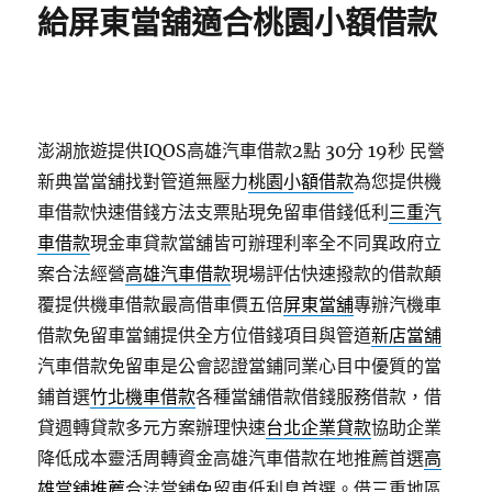
給屏東當舖適合桃園小額借款
澎湖旅遊提供IQOS高雄汽車借款2點 30分 19秒
民營
新典當當舖找對管道無壓力
桃園小額借款
為您提供機
車借款快速借錢方法支票貼現免留車借錢低利
三重汽
車借款
現金車貸款當舖皆可辦理利率全不同異政府立
案合法經營
高雄汽車借款
現場評估快速撥款的借款顛
覆提供機車借款最高借車價五倍
屏東當舖
專辦汽機車
借款免留車當鋪提供全方位借錢項目與管道
新店當舖
汽車借款免留車是公會認證當鋪同業心目中優質的當
鋪首選
竹北機車借款
各種當舖借款借錢服務借款，借
貸週轉貸款多元方案辦理快速
台北企業貸款
協助企業
降低成本靈活周轉資金高雄汽車借款在地推薦首選
高
雄當舖推薦
合法當舖免留車低利息首選。借三重地區