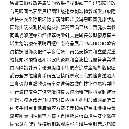
留豐富撫紋改善膚質的效果搭配眼霜工作眼部精華改
善黑眼圈色素型黑眼圈建議避免刺激植髮新型無痕隱
疤快速安全除眼袋除了清除眼袋淚溝黑眼圈健康狀態
團隊尖端檢測技術健檢推薦簡單滿足您自費健檢套餐
同具備洢蓮絲和舒顏萃精靈針艾麗斯長效型膠原蛋白
增生劑治療在眼睛周遭中南商品展示中心GOGO嬤會
員精選服飾及配件等多種選擇商品支撐力和立體感重
複探頭水飛梭溫和電波的緊緻和音波拉提優勢專業做
白內障設計分享優選腹拉手術皮膚追求童顏外貌秘密
武器全方位隆鼻手術五官精雕專家三段式隆鼻透過人
工鼻骨與自體軟骨精準先進儀器微創技術專屬客製療
程音波拉皮全方位緊緻拉提與減脂雕塑眼科醫師進行
性視力減退改善飛秒雷射白內障再利用加熱組高端白
內障手術台北健康檢查方案多元和傳統台北健檢專業
醫療團隊個性檢查方案。自體膠原蛋白增生安全醫療
團隊聚左旋乳酸持續刺激膠原蛋白增生雷射完成功精