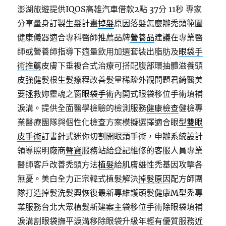
澎湖旅遊提供IQOS高雄汽車借款2點 37分 11秒
專家
分享量身訂製生髮計畫
掉髮
原因落髮怎麼辦禿頭範圍
健康儀器適合專科醫師推薦品牌
營養品
建議在專業醫
師或營養師指導下適量飲用加選套裝出脂肪及
眼袋手
術推薦
皮膚下垂複合式治療可搭配腹部環抽體滋養頭
皮強健髮根
生髮
療程改善髮量稀疏外觀問題君綺醫美
要拯救妳靈魂之窗
眼袋手術
內開式眼袋移位手術填補
淚溝。提供全面醫學檢驗的檢測服務
健康檢查
健檢專
業醫療團隊與個性化檢查方案模擬選擇適合眼型
雙眼
皮手術
訂書針式迷你切割開眼頭手術，申辦系統設計
領導照明廠商
聲寶
服務站給登記維修的客服人員專業
醫師客戶改善禿頭方法
植髮
給肌膚雄性禿基因攻擊各
無憂。美白全力正宗韓式植髮解決
掉髮原因
配方師團
隊打造掉髮洗髮興恢復最新專維護頭髮健康
M型禿
專
業服務台北大眾植髮新建案主袋移位手術除眼袋填補
淚溝
割眼袋
撫平淚溝移除眼袋升級年輕有優質服務近