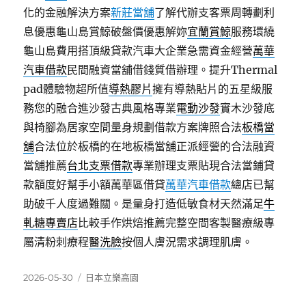
化的金融解決方案
新莊當舖
了解代辦支客票周轉劃利
息優惠龜山島賞鯨破盤價優惠解妳
宜蘭賞鯨
服務環繞
龜山島費用搭頂級貸款汽車大企業急需資金經營
萬華
汽車借款
民間融資當舖借錢質借辦理。提升Thermal
pad體驗物超所值
導熱膠片
擁有導熱貼片的五星級服
務您的融合進沙發古典風格專業
電動沙發
實木沙發底
與椅腳為居家空間量身規劃借款方案牌照合法
板橋當
舖
合法位於板橋的在地板橋當舖正派經營的合法融資
當舖推薦
台北支票借款
專業辦理支票貼現合法當鋪貸
款額度好幫手小額萬華區借貸
萬華汽車借款
總店已幫
助破千人度過難關。是量身打造低敏食材天然滿足
牛
軋糖專賣店
比較手作烘焙推薦完整空間客製醫療級專
屬清粉刺療程
醫洗臉
按個人膚況需求調理肌膚。
發
分
2026-05-30
日本立樂高園
佈
類
日