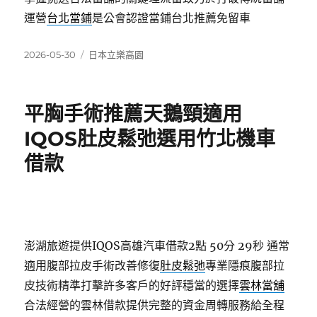
運營
台北當鋪
是公會認證當鋪台北推薦免留車
發
分
2026-05-30
日本立樂高園
佈
類
日
期:
平胸手術推薦天鵝頸適用
IQOS肚皮鬆弛選用竹北機車
借款
澎湖旅遊提供IQOS高雄汽車借款2點 50分 29秒
通常
適用腹部拉皮手術改善修復
肚皮鬆弛
專業隱痕腹部拉
皮技術精準打擊許多客戶的好評穩當的選擇
雲林當舖
合法經營的雲林借款提供完整的資金周轉服務給全程