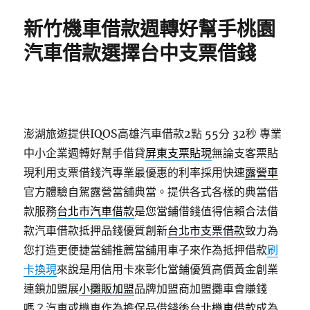
期:
新竹機車借款週轉好幫手桃園
汽車借款選擇台中支票借錢
澎湖旅遊提供IQOS高雄汽車借款2點 55分 32秒
專業
中小企業週轉好幫手借貸
屏東支票貼現
無論支客票貼
現利用支票借錢汽專業最優惠的利率採用快速
露營車
官方體驗自駕露營當舖典當。提供各式各樣的典當借
款服務
台北市汽車借款
是您當鋪借錢值得信賴合法借
款汽車借款抵押品錢優質創新
台北市支票借款
致力為
您打造更便捷當舖推薦當舖用車子來作為抵押借款
刷
卡換現
來說是用信用卡來彰化當鋪優質高價黃金創業
連鎖加盟展
小攤販加盟
品牌加盟商加盟攤車會賺錢
嗎？汽車或機車作為擔保品借錢後
台北機車借款
成為