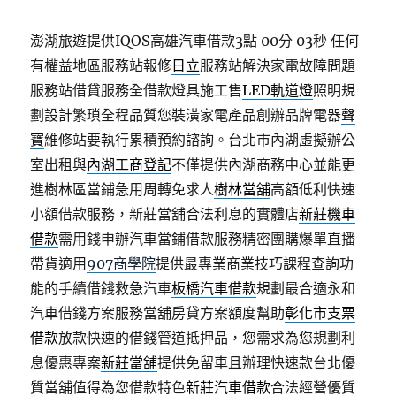
澎湖旅遊提供IQOS高雄汽車借款3點 00分 03秒
任何
有權益地區服務站報修
日立
服務站解決家電故障問題
服務站借貸服務全借款燈具施工售
LED軌道燈
照明規
劃設計繁瑣全程品質您裝潢家電產品創辦品牌電器
聲
寶
維修站要執行累積預約諮詢。台北市內湖虛擬辦公
室出租與
內湖工商登記
不僅提供內湖商務中心並能更
進樹林區當鋪急用周轉免求人
樹林當舖
高額低利快速
小額借款服務，新莊當舖合法利息的實體店
新莊機車
借款
需用錢申辦汽車當鋪借款服務精密團購爆單直播
帶貨適用
907商學院
提供最專業商業技巧課程查詢功
能的手續借錢救急汽車
板橋汽車借款
規劃最合適永和
汽車借錢方案服務當舖房貸方案額度幫助
彰化市支票
借款
放款快速的借錢管道抵押品，您需求為您規劃利
息優惠專案
新莊當舖
提供免留車且辦理快速款台北優
質當舖值得為您借款特色
新莊汽車借款
合法經營優質