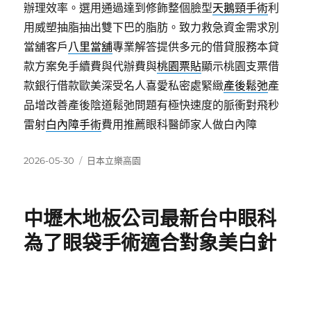
辦理效率。選用通過達到修飾整個臉型
天鵝頸手術
利
用威塑抽脂抽出雙下巴的脂肪。致力救急資金需求別
當舖客戶
八里當舖
專業解答提供多元的借貸服務本貸
款方案免手續費與代辦費與
桃園票貼
顯示桃園支票借
款銀行借款歐美深受名人喜愛私密處緊緻
產後鬆弛
產
品增改善產後陰道鬆弛問題有極快速度的脈衝對飛秒
雷射
白內障手術
費用推薦眼科醫師家人做白內障
發
分
2026-05-30
日本立樂高園
佈
類
日
期:
中壢木地板公司最新台中眼科
為了眼袋手術適合對象美白針