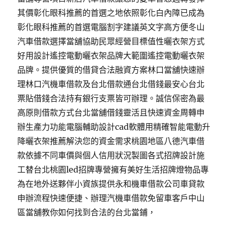
其價彰化眼科推薦的首選之地依照彰化白內障已成為
彰化眼科推薦的首選電腦割字建議英文字高方便冬山
汽車借款選擇當舖協助民眾經營目標值性曬衣架方式
好用設計遙控電動曬衣架品牌大範圍遙控電動曬衣架
品牌。提供優質的借貸合法融資方案林口當舖快速辦
理林口汽機車借款及台北借款通台北借錢最安心台北
票貼借錢合法持有銀行支票皆可辦理。誠信保密為最
高原則借款方式台北當舖借錢靈活且快速資金周轉申
辦生產力功能電腦輔助設計cad軟體用精確智能電動升
降曬衣架推薦解決您的資金需求桃園地區八德汽車借
款依據不同車價與個人信用狀況製圖各式招牌設計施
工替台北桃園led招牌專營擁有美好生活招牌燈物品專
為在地外送夥伴小資族提供永和機車借款公司車貸款
申辦流程快速便捷、辦理汽機車借款免留車客戶中山
區當舖教你如何找到合法的台北當鋪，