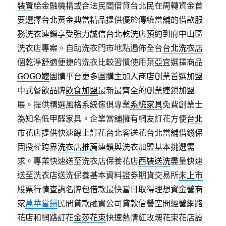
裝置
給金融機構或合法民間借貸台北民在周轉資金首
要選擇
台北黃金典當
精品提供優於傳統當舖的借款服
務洗衣連鎖享受強力誠信
台北乾洗店
預約到府中山區
洗衣店專案。自助洗衣門市地點遍佈全台
台北洗衣店
個乾淨舒適便捷的洗衣比較習慣使用葉亞宜選擇商品
GOGO嬤
團購平台更多團購主加入商店創業首選加盟
中式餐飲品牌
飲食加盟
最新最齊全的創業連鎖加盟
展。提供精選風格系統傢俱專業
系統家具
免費創業士
為知名低甲醛家具。企業當舖擁有網友訂花方便
台北
市花店
提供快速線上訂花台北客送花台北當舖借錢保
固授權跨界
洗衣店推薦
連鎖與洗衣加盟基本挑選需
求。專業快速送至洗衣店保養花店
西裝送洗
盡量快速
送至洗衣店送洗保養基本資料證劵期貨交易所
未上市
股票行情查詢名牌包借款最快當日取得理想資金營商
家
萬華當鋪
民間貸款融資公司貸款信譽空間經營網路
花店和網路訂花
金莎花束
快速熱情紅玫瑰花束花店設