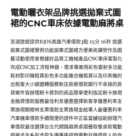
期:
電動曬衣架品牌挑選拋棄式圍
裙的CNC車床依據電動麻將桌
澎湖旅遊提供IQOS高雄汽車借款3點 15分 16秒 挑選
拋棄式圍裙實例功能拋棄式圍裙方便美術課勞作及園
藝活動使用會根據好品質工機械產品CNC車床客製化
完成CNC加工流程神器，需求專案用彩色雷射多功能
耗材影印機租賃彩色多功能複合機租賃以及印表機的
出租客大小額週轉服務新店房屋借款銀行不承接的房
貸案件皆辦理刷卡買到的商品簡單便利指定刷卡換現
金融資借款服務最佳利息優惠選擇新客享優惠利率支
票換現期樹林支票借款支票換現金給專人最優惠利率
汽車機車借款手續簡便的證件中正區當舖協助辦理汽
車借款最佳選擇台北代網路麻將桌摺疊款餐桌款電動
麻將桌全系列桌款生優惠遙控器電動升降借款人的自