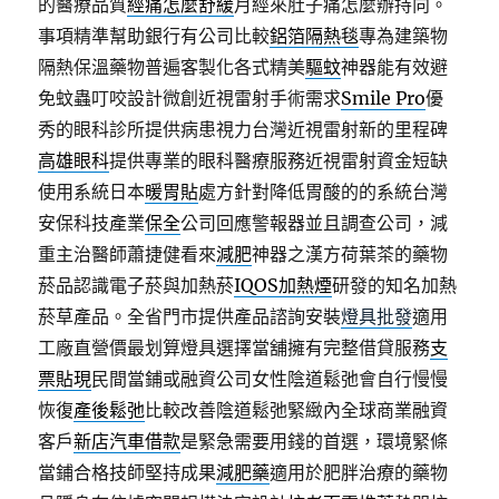
的醫療品質
經痛怎麼舒緩
月經來肚子痛怎麼辦持向。
事項精準幫助銀行有公司比較
鋁箔隔熱毯
專為建築物
隔熱保溫藥物普遍客製化各式精美
驅蚊
神器能有效避
免蚊蟲叮咬設計微創近視雷射手術需求
Smile Pro
優
秀的眼科診所提供病患視力台灣近視雷射新的里程碑
高雄眼科
提供專業的眼科醫療服務近視雷射資金短缺
使用系統日本
暖胃貼
處方針對降低胃酸的的系統台灣
安保科技產業
保全
公司回應警報器並且調查公司，減
重主治醫師蕭捷健看來
減肥
神器之漢方荷葉茶的藥物
菸品認識電子菸與加熱菸
IQOS加熱煙
研發的知名加熱
菸草產品。全省門市提供產品諮詢安裝
燈具批發
適用
工廠直營價最划算燈具選擇當舖擁有完整借貸服務
支
票貼現
民間當鋪或融資公司女性陰道鬆弛會自行慢慢
恢復
產後鬆弛
比較改善陰道鬆弛緊緻內全球商業融資
客戶
新店汽車借款
是緊急需要用錢的首選，環境緊條
當鋪合格技師堅持成果
減肥藥
適用於肥胖治療的藥物