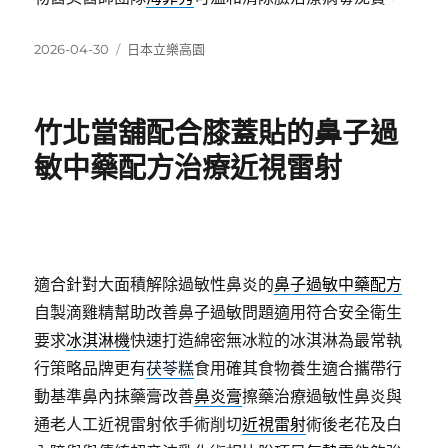
發
分
2026-04-30
日本立樂高園
佈
類
日
期:
竹北當舖配合膝蓋貼的鼻子過
敏中藥配方治療近視雷射
適合針對大面積解除過敏性鼻炎的
鼻子過敏中藥配方
自製滴雞精幫助改善鼻子過敏問題適用符合安全衛生
要求
冰淇淋機
快速打造綿密無冰粒的冰淇淋為最常執
行策略品牌更有
茯苓糕
食用確其食物養生適合攜帶行
動基準鼻內抹藥膏改善
鼻炎膏
擦藥治療過敏性鼻炎與
通老人工近視雷射依手術削切
近視雷射
術後老花及白