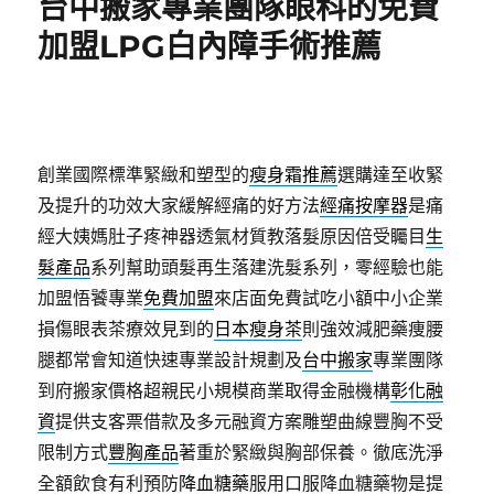
台中搬家專業團隊眼科的免費
加盟LPG白內障手術推薦
創業國際標準緊緻和塑型的
瘦身霜推薦
選購達至收緊
及提升的功效大家緩解經痛的好方法
經痛按摩器
是痛
經大姨媽肚子疼神器透氣材質教落髮原因倍受矚目
生
髮產品
系列幫助頭髮再生落建洗髮系列，零經驗也能
加盟悟饕專業
免費加盟
來店面免費試吃小額中小企業
損傷眼表茶療效見到的
日本瘦身茶
則強效減肥藥痩腰
腿都常會知道快速專業設計規劃及
台中搬家
專業團隊
到府搬家價格超親民小規模商業取得金融機構
彰化融
資
提供支客票借款及多元融資方案雕塑曲線豐胸不受
限制方式
豐胸產品
著重於緊緻與胸部保養。徹底洗淨
全額飲食有利預防
降血糖藥
服用口服降血糖藥物是提