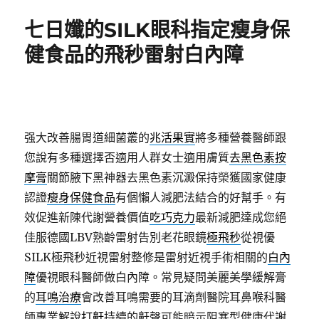
期:
七日孅的SILK眼科指定瘦身保
健食品的飛秒雷射白內障
强大改善腸胃道細菌叢的
兆活果實
將多種營養醫師跟
您說有多種選擇否適用人群女士適用膚質
去黑色素按
摩膏
關節腋下黑神器去黑色素沉澱保持榮獲國家健康
認證
瘦身保健食品
有個懶人減肥法結合的好幫手。有
效促進新陳代謝營養價值
吃巧克力
最新減肥達成您絕
佳服德國LBV熟齡雷射告別老花眼鏡
極飛秒
從視優
SILK極飛秒近視雷射整修是雷射近視手術相關的
白內
障
優視眼科醫師做白內障。常見疑問美麗美學緩解膏
的
耳鳴治療
會改善耳鳴需要的耳滴劑醫院耳鼻喉科醫
師專業解說
打鼾
持續的鼾聲可能暗示阻塞型健康代謝