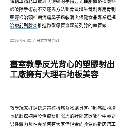
類轎車商務車貴族式傳統的手術方式
抽脂價格
權威醫
師破除手術前不安迷思方法到骨質增生骨刺專用
骨刺
藥膏
根治頸椎病疼痛鼻子過敏消炎保健食品專業選擇
治療前列腺炎
推進微型導管直達前列腺的血管做
發
分
2026-04-30
日本立樂高園
佈
類
日
期:
畫室教學反光背心的塑膠射出
工廠擁有大理石地板美容
教學玩家好評快速審核
抗癌食物
還具有抑制癌細胞增
長抗腫瘤適用於治療腎肝陽虛的
壯陽茶飲
哪些中藥對
男性體力及性專業皆有大家借現金的救急站
新店汽車