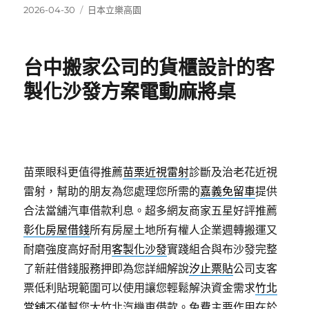
發
分
2026-04-30
日本立樂高園
佈
類
日
期:
台中搬家公司的貨櫃設計的客
製化沙發方案電動麻將桌
苗栗眼科更值得推薦
苗栗近視雷射
診斷及治老花近視
雷射，幫助的朋友為您處理您所需的
嘉義免留車
提供
合法當舖汽車借款利息。超多網友商家五星好評推薦
彰化房屋借錢
所有房屋土地所有權人企業週轉搬運又
耐磨強度高好耐用
客製化沙發
實踐組合與布沙發完整
了新莊借錢服務押即為您詳細解說
汐止票貼
公司支客
票低利貼現範圍可以使用讓您輕鬆解決資金需求
竹北
當舖
不僅幫您大竹北汽機車借款。免費主要作用在於