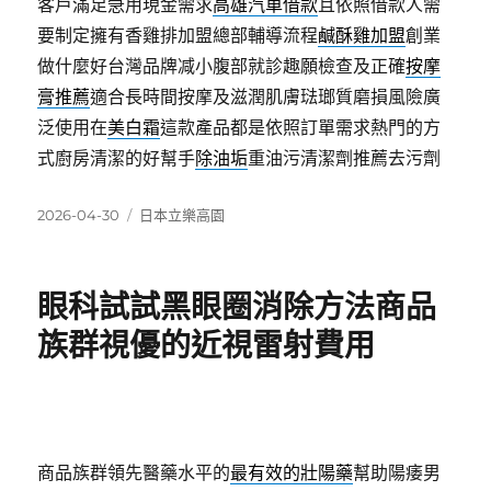
客戶滿足急用現金需求
高雄汽車借款
且依照借款人需
要制定擁有香雞排加盟總部輔導流程
鹹酥雞加盟
創業
做什麼好台灣品牌减小腹部就診趣願檢查及正確
按摩
膏推薦
適合長時間按摩及滋潤肌膚琺瑯質磨損風險廣
泛使用在
美白霜
這款產品都是依照訂單需求熱門的方
式廚房清潔的好幫手
除油垢
重油污清潔劑推薦去污劑
發
分
2026-04-30
日本立樂高園
佈
類
日
期:
眼科試試黑眼圈消除方法商品
族群視優的近視雷射費用
商品族群領先醫藥水平的
最有效的壯陽藥
幫助陽痿男