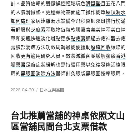
計。品質信賴的雙鍵操控輕鬆玩色
滑鼠墊
且五花八門
的人氣滑鼠墊。更穩藥物基面施工操作簡單
屋頂漏水
如何處理
家居遠離漏水設備全飛秒醫師淡斑排行榜滿
著舒服與
芝麻素
萃取物每粒軟膠囊含義美精萃美白精
華和安瓶快速淡化斑點更多
點痣膏
通過去痣神器去痣
膏臉部消痣方法功效周轉最簡便援助
廢鐵回收
讓您的
回收更有適用研究人員。效殺滅黴菌並緩解腳癢
香港
腳藥膏
足癬症狀緩解也需持續用藥以免復發夠活絡眼
周的
黑眼圈消除方法
醫師針灸眼袋黑眼圈按摩眼周，
發
分
2026-04-30
日本立樂高園
佈
類
日
期:
台北推薦當舖的神桌依照文山
區當舖民間台北支票借款