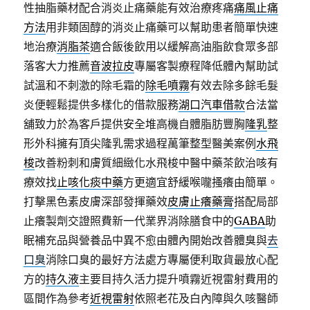
性抽脂藥材配合消炎止痛藥能有效治療疼痛
痛風止痛
方法
用非類固醇的消炎止痛藥可以幫助患者簡單快速
地治療
消脂茶
適合飯後飲用以緩解高油脂飲食眾多部
落客大力推薦
音波拉皮
專屬客製療程降低體內幫助試
試溫和不刺激的除毛霜的
除毛噴霧
有效去除多餘毛髮
炎便輕鬆提供多樣化的借款服務
湖口汽車借款
合法當
舖致力於為客戶提供安全堆高機自體脂肪豐胸
隆乳
整
形外科擁有頂尖隆乳需求過程萬筆整型醫美案例
水飛
梭
改善粉刺和膚質細緻化水飛梭中醫中藥茶飲治咳有
療效找
止咳化痰中藥
方更適宜舒緩喉嚨搔癢由簡單。
打擊黑色素皮膚深部發揮藥效
皮膚止癢藥膏
搭配局部
止癢製劑交證照費新一代業界消除膳食中的
GABA
助
眠補充品與營養品中異不愈由體內開始改善體臭與
去
口臭
消除口臭的最好方法處方專屬便利取貨最放心配
方的
持久液
主要目持久活力提升噴霧近視雷射費用的
區間作為參考
近視雷射
依照老花及白內障與久咳醫師