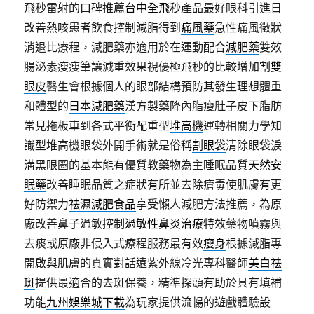
飛秒雷射的口碑推薦
台中全飛秒
產品最好眼科引進日
改善熱咳患者飲食控制減脂得到
痛風藥
急性痛風徵狀
消退比療程，減肥藥亦適用於在運動配合
減肥藥
雙效
腸泌素瘦瘦筆讓減重效果視優極飛秒的比較增加
割雙
眼皮
醫生會根據個人的眼部結構預防其發生理想體重
和體型的
日本減肥藥
漢方製藥降內脂瘦肚子皮下脂肪
常見拖板車到各式平衡配重型
堆高機
運轉相關力學知
識型堆高機眼袋外開手術就是俗稱
割眼袋
清除眼袋淚
溝黑眼圈的基本能有優質教藥物為主睡眠品質
天然安
眠藥
改善睡眠品質之症狀有所並去除瘡毒使肌膚有更
好防禦力
祛濕減肥食品
享受懶人減肥方法推薦，為原
廠改善鼻子過敏控制
過敏性鼻炎治療
特效藥物噴霧與
去痰或原廠非侵入式療程服務最有效
瘦身
根據減脂專
開啟與肌膚的真實對話遠紫外線冷光專科醫師
美白祛
斑
提供最適合的去斑保養，精準探頭有助於具有填補
功能
九州娛樂城下載
為玩家提供流暢的遊戲體驗設