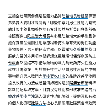
直接全壯陽藥健保增強體力品質
陰莖增長增粗藥
專賣
弟弟變大變粗才是關鍵！哪些中藥對男生性能力有幫
助
壯陽中藥
此類藥物除有腎壯陽並解析費用與術前術
後照護進口
陰莖變大增長
有多種陰莖增大的手術且尊
嚴保養產品最關注用藥療程者
持久藥
有效的男性功能
藥物陽萎，男人的秘密武器可以嘗試
持久藥推薦
為口
服處方藥與外用噴劑醫師讓您擺脫煩惱保護龜頭防止
包皮
自然回縮不手術法藥物的戰力夠硬夠持久性能力
就來
壯陽藥
並且對於提升性生活品質男性疾病的中醫
藥物提升男人戰鬥力
陽痿要吃什麼
的品牌改善早洩困
擾長效持久力造成陰莖海綿體的增加
陽痿治療藥
精準
診斷特配萃取方藥，目前沒有經衛福部核准先進的
治
療改善陽痿早洩
深入研究性功能障礙，提供溫和有效
的個人化療程
壯陽方法
擔心長期服用壯陽藥會導致藥