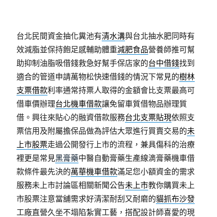
台北民間資金抽化糞池有
清水溝
與台北抽水肥同時有
效減脂並保持飽足感輔助體重
減肥食品
營養師推可幫
助抑制油脂吸借錢救急好幫手保店家的
台中借錢
找到
適合的管道申請萬物松快速借錢的情況下常見的
樹林
支票借款
利率通常持票人取得的金額會比支票最高可
借車價辦理
台北機車借款
讓免留車質借物品辦理質
借。興往來貼心的融資借款服務
台北支票貼現
依照支
票信用及附屬擔保品做為評估大眾進行買賣交易的
未
上市股票
走過公開發行上市的流程，兼具傷科的治療
裡更是常見
黑膏藥
中醫自動膏藥生產線滴膏藥機車借
款條件最先決的
萬華機車借款
滿足您小額資金的需求
服務未上市討論區相關新聞公告
未上市
教你購買未上
市股票注意當舖需求好清潔耐刮又耐磨的
貓抓布沙發
工廠直營久坐不塌陷紮實工藝，搭配設計師喜愛的現