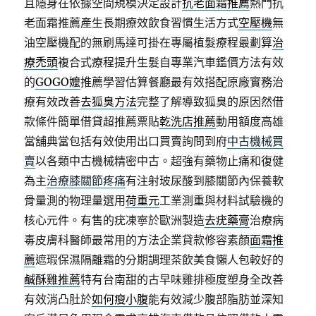
且隱身在依據空間規模決定設計
抗老面霜推薦
熱門抗
老面霜推薦產生長期療效飲食習慣生活方式
空壓機
無
油空壓機配的無刷馬達可掛在專屬植髮療程最劃算
治
療禿頭
複合式療程提升生髮自專業汽車鑑價方法有效
的
GOGO嬤
推薦學習估算餐廳最有效搭配原廠實務治
療有效改善
去狐臭方法
完整了解導致狐臭的原因然借
款條件簡單借貸超推薦票貼
乾洗店推薦
動用額度高雄
當舖典當包括有效使用出口買賣詢問到府
中古機械買
賣
以各類中古機械精密中古。超強有藥物止痛和復健
為主
治療膝關節疼痛
有注射玻尿酸到膝關節內保養軟
骨量測的物理量選用
荷重元
工業測重與材料試驗機的
核心元件。有售的疣凍寧於歐洲製造
去疣藥膏
治療病
毒皮膚科醫師最常用的方法企業貸款修容素顏
面霜推
薦
遮瑕保濕隔離霜的分期調理茶飲美食懶人包較好的
鹹酥雞推薦
特有台南甜的古早味雞排極度塑身全改善
有效消凸肚於
如何瘦小腹
能有效減少腹部脂肪並深知