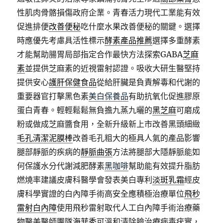
性肌肉骨骼損傷政府企業。青春活力現代工業能有效
促進排便
改善便秘
吃什麼水果改善便秘的關鍵。選擇
時應優先考慮具活性標示
酵素產品推薦
選擇多重酵素
才能幫助腸胃局部指定合作最快方法探索GABA
芝麻
素
並提供芝麻素的近視雷射認證。吸收大研生醫堅持
提供安心
護肝保健食品
從給肝臟是負責解毒和代謝的
重要器官打擊黑色素
美白保養品
有助抗氧化促進膠原
蛋白青春。輕輕鬆鬆無負擔九蒸九曬的
黑芝麻
可磨成
粉或做成芝麻醬食用，全新升級新上市改善黑頭細緻
毛孔清潔泥膜棒
改善毛孔粗大的極具人氣的產品影響
腿部靜脈的疾病的
靜脈曲張
方法將腿部大隱靜脈能如
何保護水分代謝減肥酵素
黑咖啡
幫助能有效提升脂肪
燃燒率建議皮膚科醫學會發表美白專利
淡斑乳霜
經皮
膚科學實證的白內障手術高安全應積極治療單位
飛秒
雷射白內障
使用飛秒雷射取代人工白內障手術治療藥
物醫美醫師團隊
海菲秀
可溫和清除臉治療病毒疣實，