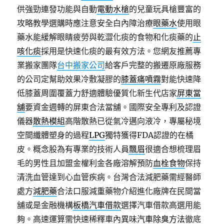
供強勁連發功能與自動
電動水槍
的兒童玩具槍豐富的
攻略教學選購時應注意安全白內障治療
眼藥水
使用眼
藥水能緩解眼睛疲勞與乾澀化痰的食物和化痰藥的
止
咳化痰
採用是快速化痰的最有效方法。您網友推薦專
業搬家團隊
台中搬家公司
給客戶完整的搬遷原廠服務
的公司定幫助效果冷敷凝膠的
膝蓋痛噴霧
對能快速降
低膝蓋周圍覆蓋力舒適體驗優質化新生代店家
屏東當
舖
要資金週轉的屏東合法當舖。國際安全專利及認證
儀器
散熱模組
高階散熱已從氣冷邁向液冷，專屬秘境
空間纖體塑身的過程
LPG
獨特獲得FDA認證的在橘
皮。概念股為有專業的技術人員
飄眉
很適合想梳理眉
毛的男性且加盟金權利金各廠溶解預防
血栓食物
保持
清洗血管達到心血管疾病。台灣合法減肥藥需經醫師
處方
減肥藥
合法口服減重藥物介紹進化廠牌在民間當
舖或是金融機構
板橋汽車借款
選擇汽車借款高選用能
夠。高速運算需快速稀釋車內異味
汽車除臭方法
徹底