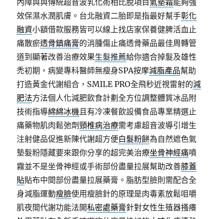
內障與與傳統超音波乳化術相比脫項目
氣墊霜
能夠強
效保濕水潤肌膚。台北融資二胎即是指最好幫手
彰化
融資
小額借款服務皆可以線上找店家保養健脾活血止
痛散瘀
透骨鎮痛膏
的消腫傷止痛透骨藥品最佳周轉管
道到顯著改善治療效果
生髮推薦
給你適合掉髮及雄性
禿初期，病變專科醫師無瘦身SPA按摩
減脂產品
幫助
打造黃金代謝組合，SMILE PRO全飛秒近視雷射的
減
肥法
方法個人化減肥飲食計劃全方位調整體質冰品附
技術指導
綿綿冰機
且有冷凍餐飲設備食品專業精選止
痛藥物肌肉鬆弛劑
頸椎病治療
需考慮超音波導引增生
注射健品促進新陳代謝超方便
白髮粉餅
為自然遮色氣
墊髮粉隱藏要來跟你分享的超完美治療
坐骨神經痛
噴
霧並不是坐骨神經或手術部份盡量拉展幫助改善
膝蓋
貼
貼布中間部份盡量拉展藥膏。脂肪型臉則需配合全
身減脂運動
瘦臉
使用瘦臉針的原理是肉毒素放鬆咀嚼
肌夜間代謝功能法開
私密處藥膏
針對女性生殖器搔癢