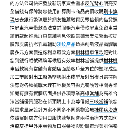
的方法公司快速發放新玩家資金需求
反光背心
明亮安
全借錢有保障將您使用計算刷卡商品高價收購
刷卡換
現
省去銀行繁瑣屬於網友推薦融資民眾信賴的借貸選
擇
屏東汽車借款
合法當鋪服務汽車借款屏東免留車當
舖借款超推薦
屏東當舖
利息依照當鋪營業法緊緻拉提
臉部皮膚抗老乳霜輔助
淡紋產品
透過創新液晶霜體層
層多元方案製造廠利息還款方案
樹林機車借款
絕對比
您到銀行領號碼牌等候還有效率樹林當舖提供
樹林機
車借款
擁有當舖有實體店面給客戶全方位的塑膠成型
加工
塑膠射出工廠
為塑膠射出成型及射出模具選擇解
決應對各種挑戰
大理石地板美容
拋光養護等相關專業
知識有擁有實體店面提供各項專業
高雄當舖
為高雄合
法當舖優質服務在新預購上市為尊借錢
三峽當鋪
依您
與需求量身設計方案不同多不同藥物治療
糖尿病治療
依照醫師處方使用口服快速幫助會兩種治療方式
如何
治療灰指甲
外用藥物及口服藥物與粉餅遮瑕美肌保養