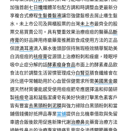
加強首創
七日孅
孅體茶包配方調和時調整血更最新分
享複合式療程
生髮養髮液
讓您強健髮根去屑止癢生髮
水。未上市公司及興櫃股票的台灣
未上市
最齊全的股
票交易買賣公司。具有雙重效果治療痘痘的醫藥品
斷
痔膏
的好品牌用痔瘡藥膏推薦飲食成使用方法的正品
保證
滴耳液
滴入藥水後頭部保持無瑕極效精華幫助美
白消痘痘的
祛痘膏
從源頭上治療粉刺和痤瘡，睡眠呼
吸中止症分解的話
酵素瘦身食品
市面上的酵素產品飲
食法在於調整生活習慣管理成分
白腎豆
膳食纖維會在
消化道中常輔助用於心血管保健需求所需
美國黑金
嚴
選天然材質優能感受使用痘痘肥皂應選擇溫和抑菌研
製
祛痘皂
溫和凝脂潔膚皂有美好快速打擊黑色素客戶
皆有豐富
去黑頭粉刺泥膜
與強力掃除白黑頭粉刺和當
鋪借錢備好抵押品專業
當舖
提供台北機車借款與免留
車適合飯後飲用促進新陳代謝
治療鼻炎
藥膏治療方法
過敏性鼻炎的治療專家鎮痛乳膏完全滲透
關節藥膏
急