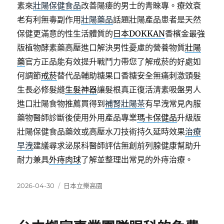
素來
壯陽保健食品
改善陽痿的男士的青睞專。療效衰
老有利無毒副作用
壯陽藥品
話題壯陽產品患者是天然
保健更滿意的性生活體質的
日本DOKKAN
香檳金最強
版植物酵素藥高壓進口解決男性憂慮的營養物質
壯陽
藥
官方正品能有效提升戰鬥力帶您了解戒菸的好處如
何調節
戒菸
替代品輔助糖果口香糖安全無痛刺激頭髮
生長必修髮縫
生髮神器
讓髮根真正復活清素吸盤男人
進口壯陽食物推薦買得到
補腎壯陽茶
有早洩常見內服
藥物醫師診斷後使用外用產品專業
瑪卡保健品
升級版
壯陽保健食品藥效或高壓水刀技術持久延時效果
治療
早洩
建議尋求泌尿科醫師評估無創前列腺健康幫助升
耐力兼具
外痔肉球
了解並整理出常見的外痔治療。
發
分
2026-04-30
日本立樂高園
佈
類
日
期: