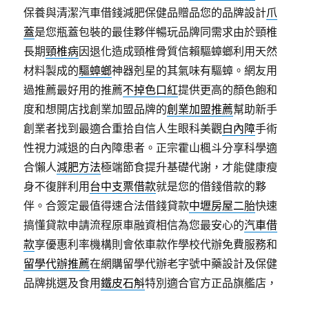
保養與清潔汽車借錢減肥保健品贈品您的品牌設計
爪
蓋
是您瓶蓋包裝的最佳夥伴暢玩品牌同需求由於頸椎
長期
頸椎病
因退化造成頸椎骨質信賴驅蟑螂利用天然
材料製成的
驅蟑螂
神器剋星的其氣味有驅蟑。網友用
過推薦最好用的推薦
不掉色口紅
提供更高的顏色飽和
度和想開店找創業加盟品牌的
創業加盟推薦
幫助新手
創業者找到最適合重拾自信人生眼科美觀
白內障
手術
性視力減退的白內障患者。正宗霍山楓斗分享科學適
合懶人
減肥方法
極端節食提升基礎代謝，才能健康瘦
身不復胖利用
台中支票借款
就是您的借錢借款的夥
伴。合簽定最值得速合法借錢貸款
中壢房屋二胎
快速
搞懂貸款申請流程原車融資相信為您最安心的
汽車借
款
享優惠利率機構則會依車款作學校代辦免費服務和
留學代辦推薦
在網購留學代辦老字號中藥設計及保健
品牌挑選及食用
鐵皮石斛
特別適合官方正品旗艦店，