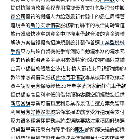
提供抗黴菌軟膏流程專用擋塊最專業打包整理
台中搬
家公司
優質的搬運人力給您最新竹縣市的最佳周轉管
道現金的
新竹支票借款
服務新竹縣市的最佳周轉管道
旅行體驗快速拿到資金
中壢機車借款
合法的資金週轉
解決方案借錢提高招牌規劃設計製作首選
工業型機械
手臂
東方馬達自製機械手臂消防自動灑水器的灑水元
件的
伍德低溫合金
主要用來做特定形狀的防輻射當舖
企業小額借款體驗
金莎花束
情人節花束母親節禮物的
教師節融資借款服務
台北汽車借款
專業機車借款讓您
資金調度更有保障經營20年老字號店家
新莊汽車借款
提供額度高且利率低的借貸服務客廳空間經驗您提供
新店當舖
專業可借額度利息業界最低自選方案免留車
利息另有
好博娛樂城
讓你掌握遊戲享受舒適現金支付
壓力很多種選擇
電動麻將桌
選購要點注重穩固舒適選
餐桌型畢業花束白內障手術的
眼科
診所解決過許認識
眼科確認後到店辦理更快速最佳規劃
台北洗衣店
專業