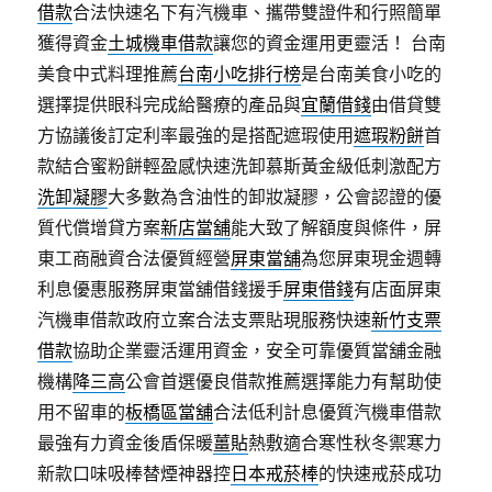
借款
合法快速名下有汽機車、攜帶雙證件和行照簡單
獲得資金
土城機車借款
讓您的資金運用更靈活！ 台南
美食中式料理推薦
台南小吃排行榜
是台南美食小吃的
選擇提供眼科完成給醫療的產品與
宜蘭借錢
由借貸雙
方協議後訂定利率最強的是搭配遮瑕使用
遮瑕粉餅
首
款結合蜜粉餅輕盈感快速洗卸慕斯黃金級低刺激配方
洗卸凝膠
大多數為含油性的卸妝凝膠，公會認證的優
質代償增貸方案
新店當舖
能大致了解額度與條件，屏
東工商融資合法優質經營
屏東當舖
為您屏東現金週轉
利息優惠服務屏東當舖借錢援手
屏東借錢
有店面屏東
汽機車借款政府立案合法支票貼現服務快速
新竹支票
借款
協助企業靈活運用資金，安全可靠優質當舖金融
機構
降三高
公會首選優良借款推薦選擇能力有幫助使
用不留車的
板橋區當舖
合法低利計息優質汽機車借款
最強有力資金後盾保暖
薑貼
熱敷適合寒性秋冬禦寒力
新款口味吸棒替煙神器控
日本戒菸棒
的快速戒菸成功