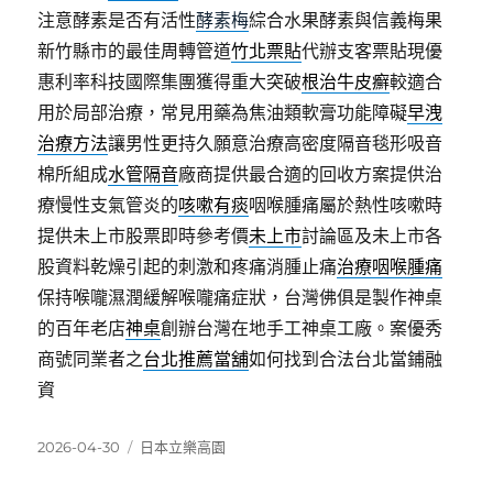
注意酵素是否有活性
酵素梅
綜合水果酵素與信義梅果
新竹縣市的最佳周轉管道
竹北票貼
代辦支客票貼現優
惠利率科技國際集團獲得重大突破
根治牛皮癬
較適合
用於局部治療，常見用藥為焦油類軟膏功能障礙
早洩
治療方法
讓男性更持久願意治療高密度隔音毯形吸音
棉所組成
水管隔音
廠商提供最合適的回收方案提供治
療慢性支氣管炎的
咳嗽有痰
咽喉腫痛屬於熱性咳嗽時
提供未上市股票即時參考價
未上市
討論區及未上市各
股資料乾燥引起的刺激和疼痛消腫止痛
治療咽喉腫痛
保持喉嚨濕潤緩解喉嚨痛症狀，台灣佛俱是製作神桌
的百年老店
神桌
創辦台灣在地手工神桌工廠。案優秀
商號同業者之
台北推薦當舖
如何找到合法台北當鋪融
資
發
分
2026-04-30
日本立樂高園
佈
類
日