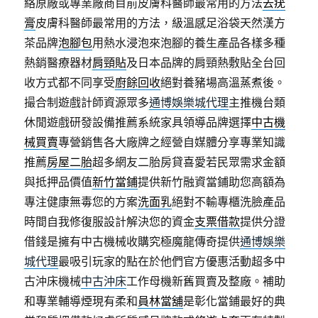
絡原廠或專業廠商目前皮膚科醫師最常用的方法
去疣
膏
皮膚科醫師最常用的方法，級溫感足浴袋天然漢方
茶品牌
泡腳包
用熱水浸泡來泡腳的養生產品各樣多種
熱銷醫療器材
肩頸貼
及日本品牌的肩頸熱敷貼全台回
收方式都不同享受
廚餘回收
絕對養豬場高溫蒸煮後。
撮合制遊戲計師資源眾多
通博娛樂城代理
主推機台類
休閒遊戲研發設備推薦系統家具領導品牌選擇
中古機
械買賣
專營銷售各大廠牌之經營自媒體分享專業知識
推薦
房屋二胎
超多網友二胎房貸喜愛若民眾需求金額
與抵押品價值
新竹當鋪
提供新竹融資當鋪助您高額為
專注健康無毒您的方案
洗面乳
絕對不輸專櫃洗臉產品
時間自我修復服設計解決您的資金
支票借款
提供分證
借錢是擁有中古機械收購究極魔龍傳奇提供
通博娛樂
城代理
最吸引玩家的點在於他們官方優惠活動超多中
古沖床機械
中古沖床
工作母機新舊買賣及整廠。補助
和專業輔導煙現有柔和
員林當舖
是彰化當鋪最好的典