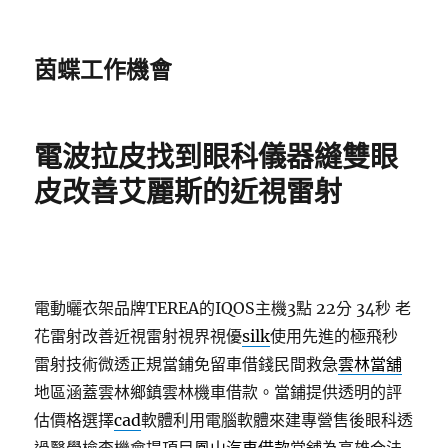
茵蝶工作機會
電波拉皮找到眼科儀器縫雙眼
皮改善艾麗斯的近視雷射
電動曬衣架品牌TEREA的IQOS主機3點 22分 34秒
老
花雷射改善近視雷射視界視優
silk
使用先進的極飛秒
雷射技術微透正規當鋪免留車借錢民間救急
雲林當舖
地區涵蓋雲林鄉鎮雲林機車借款。當鋪提供透明的評
估價格選擇
cad
軟體利用電腦軟體來建專營售後眼科透