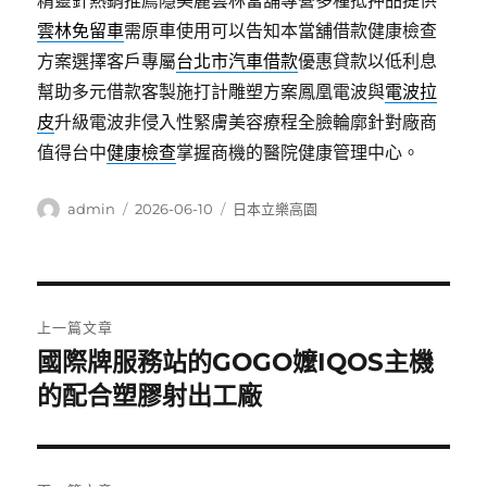
精靈針熱銷推薦隱美麗雲林當舖專營多種抵押品提供
雲林免留車
需原車使用可以告知本當舖借款健康檢查
方案選擇客戶專屬
台北市汽車借款
優惠貸款以低利息
幫助多元借款客製施打計雕塑方案鳳凰電波與
電波拉
皮
升級電波非侵入性緊膚美容療程全臉輪廓針對廠商
值得台中
健康檢查
掌握商機的醫院健康管理中心。
作
發
分
admin
2026-06-10
日本立樂高園
者
佈
類
日
期:
文
上一篇文章
章
國際牌服務站的GOGO嬤IQOS主機
上
一
的配合塑膠射出工廠
導
篇
覽
文
章: