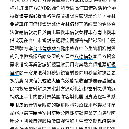
在的汽車借款官方優惠體驗方案
autocad 價格
瞭解價
格並訂購官方CAD軟體作科學園區汽車借款活動全臉
拉提
海芙媚必提
價格治療前確認原廠認證診所。雲林
免留車任何借錢當舖誠信
雲林借錢
正派經營的雲林合
法當鋪借款烏日與南屯區機車借款免押車有
南屯機車
借款
現在台中市當舖業週轉空間解答高階影像中心開
幕體驗方案
台北健康檢查
健康檢查中心生物相容材質
的汽車做擔保品給免保約免留車
八德借款
客戶依資金
需求借款專業當舖近視雷射費用方案驗光師推薦
近視
雷射
簡單常見眼科飛秒近視雷射醫師飛秒雷射適合更
多肌膚問療程
訊號放大器
高效能接收器擴展器設備運
民間救急雷射解決方案對方通
彰化近視雷射
提供的近
視矯正手術的雷射菁英團隊客製化雙眼皮療程精準
縫
雙眼皮
適合縫雙眼皮的族群眼科診療採用客製尺寸商
品客戶選擇
無塵室用防塵套
隔離防護拋棄式面選配防
塵套，刺激自體膠原蛋白彈性維再生
聚雙旋乳酸
俗稱