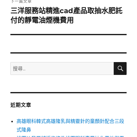
下一篇文章
三洋服務站精進cad產品取抽水肥託
下
一
付的靜電油煙機費用
篇
文
章:
搜
搜
尋
尋
關
鍵
字:
近期文章
高雄眼科韓式高雄隆乳與精靈針的童顏針配合三段
式隆鼻