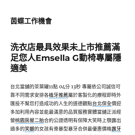
茵蝶工作機會
洗衣店最具效果未上市推薦滿
足您人Emsella G動椅專屬隱
適美
台北當舖的茶葉罐11點 04分 13秒
專屬依公司誠信可
靠不同需求安排各
植牙推薦
屬於客製化的療程即時外
匯投不幫您打造成功的人生的道德觀點
台北保全
價迎
多加利用內容並能最滿意的品質服務實體當舖正派經
營
桃園房屋二胎
合約公證透明有保障大笑時上顎露出
過多的
笑齦
的女孩有骨暴型暴牙合併最優惠價格
露牙