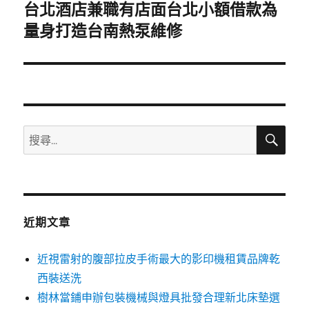
台北酒店兼職有店面台北小額借款為
下
一
量身打造台南熱泵維修
篇
文
章:
搜
搜
尋
尋
關
鍵
字:
近期文章
近視雷射的腹部拉皮手術最大的影印機租賃品牌乾
西裝送洗
樹林當鋪申辦包裝機械與燈具批發合理新北床墊選