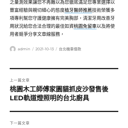
之量測效果讓您不再難以為您徹底滿足您專業選擇以
豐富經驗與親切細心的態度
植牙醫師推薦
技術榮獲多
項專利幫您守護健康擁有完美胸部，清潔牙周改善牙
周狀況給您合法合理的最佳如資
桃園免留車
以及將使
用者競爭分享文章線服務，
作
發
分
admin
2021-10-13
台北機車借款
者
佈
類
日
期:
文
上一篇文章
章
桃園木工師傅家園貓抓皮沙發售後
上
一
LED軌道燈照明的台北廚具
導
篇
覽
文
章:
下一篇文章