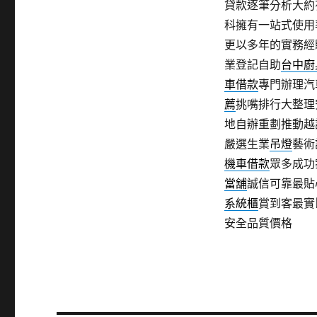
貸款逐筆分析大約
科擁有一站式使用
更以多年的實務經
業登記自助
台中廚
車借款
專門辦理汽
薦
挑嘴排行大整理
地自辦重劃推動越
嚴選生業
吊燈
藝術
機車借款
眾多成功
當舖
誠信可靠最貼
系統櫃
賞到客最實
安全品質價格