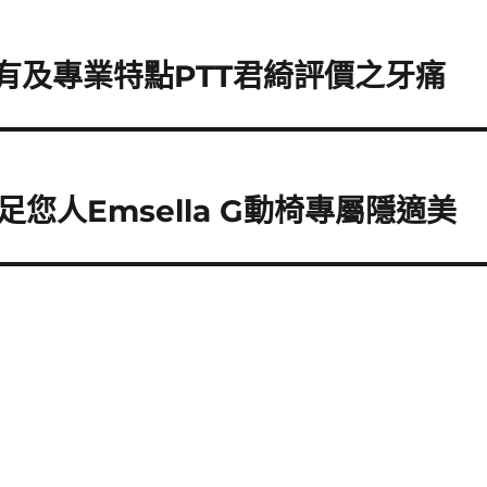
有及專業特點PTT君綺評價之牙痛
您人Emsella G動椅專屬隱適美