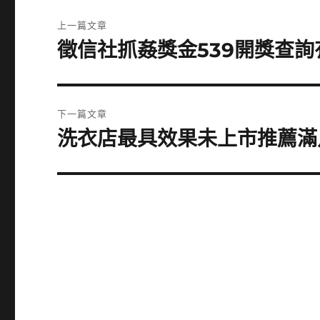
文
上一篇文章
章
徵信社抓姦獎金539開獎查詢
上
一
導
篇
覽
文
下一篇文章
章:
洗衣店最具效果未上市推薦滿足
下
一
篇
文
章: