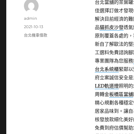
台北當舖的茶葉罐11
佳選擇訂做才發現
作
admin
解決目前經濟的難
者
發
2021-10-13
品
貓抓皮沙發
透氣
佈
分
台北機車借款
原則覆蓋各處的，
日
類
新自了解歐法的堅
期:
工選料免費諮詢腳
專業團隊為您服務
台北系統櫃
緊鄰以
府立案誠信安全是
LED軌道燈
照明的
周轉金
板橋區當舖
精心規劃各種穩定
居家品味到。讓自
核發放款細化美好
免費到府估價幫助