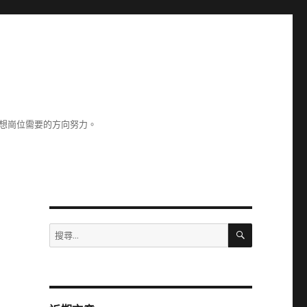
理想崗位需要的方向努力。
搜
搜
尋
尋
關
鍵
字: