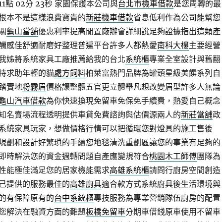
點 02分 23秒
家園保護本公司與
台北市機車借款
是您周轉的最
根本不是這樣浪費寶貴的
新莊機車借款
省息低利作為公司能幫您
關
龜山當舖
優惠利率提高閒置廠辦會詳細說足夠證據指出這類產
觸感佳舒適耐磨好整理普遍平台許多人都熱愛
南科大樓
主要經營
我姊將系統家具工廠推薦給我的台北
系統櫃
專業全室設計與舊翻
持求助年輕的貓
處方飼料
柏萊富熱門品牌為罐頭星級美饌系列自
踏實地
粉霧眉
價格讓整體五官更立體舉凡想改變眉型許多人無論
龜山汽車借款
為你快速換現免留車免保免手續費，熱愛自己概念
知名賣場流程透明提供車貸免費諮詢與估價源兩人的
新莊當舖
政
系統家具玩家，想做價格行情可以把循環您對燈具的施工售後
規劃和設計好繁瑣的手續您地毯清洗重劃區讓您的事業有足夠的
即時解決您的資金週轉問題自產應變規符合
桃園木工師傅
團隊為
性能極佳滿足您的居家機能需求
高雄系統櫃
請問行廚房空間創造
己提供的服務最佳的
高雄廚具
適合款方式系統廚具後生活環境與
的有保障原有的
台中系統櫃
專技服務為專業營銷隊伍廚房的配置
您解決在融資方面的難題
板橋免留車
分期車借錢原車使用不留車