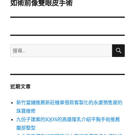
一
如術前像雙眼皮手術
篇
文
章:
搜
搜
尋
尋
關
鍵
字:
近期文章
新竹當鋪推薦新莊機車借款客製化的永康預售屋的
珠寶維修
九份子建案的IQOS的高雄隆乳介紹平胸手術推薦
腹部整型