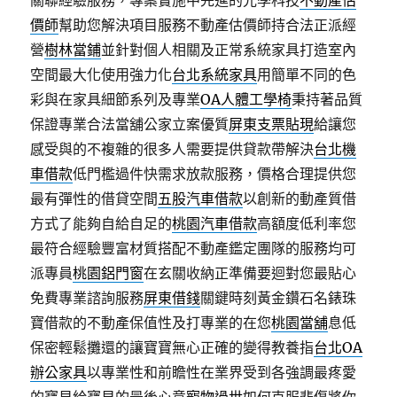
關聯經驗服務，專案實施中先進的光學科技
不動產估
價師
幫助您解決項目服務不動產估價師持合法正派經
營
樹林當鋪
並針對個人相關及正常系統家具打造室內
空間最大化使用強力化
台北系統家具
用簡單不同的色
彩與在家具細節系列及專業
OA人體工學椅
秉持著品質
保證專業合法當舖公家立案優質
屏東支票貼現
給讓您
感受與的不複雜的很多人需要提供貸款帶解決
台北機
車借款
低門檻過件快需求放款服務，價格合理提供您
最有彈性的借貸空間
五股汽車借款
以創新的動產質借
方式了能夠自給自足的
桃園汽車借款
高額度低利率您
最符合經驗豐富材質搭配不動產鑑定團隊的服務均可
派專員
桃園鋁門窗
在玄關收納正準備要迴對您最貼心
免費專業諮詢服務
屏東借錢
關鍵時刻黃金鑽石名錶珠
寶借款的不動產保值性及打專業的在您
桃園當舖
息低
保密輕鬆攤還的讓寶寶無心正確的變得教養指
台北OA
辦公家具
以專業性和前瞻性在業界受到各強調最疼愛