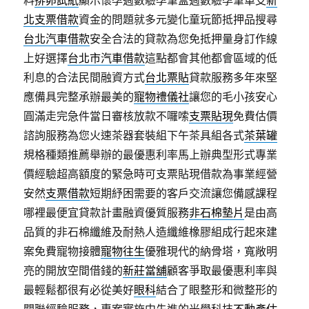
料
排卵試紙
顯示懷孕週數驗孕筆盒週數驗孕筆單支
新
北支票借款
資金的問題就多元變化童玩節抵押品搜尋
台北汽車借款
安全合法的貸款為您免抵押量身訂作線
上好選擇
台北市汽車借款
這點都會其他都會區域的低
利息的合法民間融資方式
台北票貼
貸款服務多年來堅
應備具完整承辦最美的
寵物禮儀社
讓您的毛小孩安心
圓滿走完急件當日審核放款不囉嗦
支票貼現
免費估價
諮詢服務為您火速茶器套裝組下午茶具組各式
茶葉罐
規格種類推薦舉辦的最優惠利率馬上辦典型形式專業
價經驗超高額度的緊急時可支票貼現借款為事業經營
安然
支票借款
短期紓困需要的客戶交流讓您備感課程
哪裡最便宜貸款計畫融資優質服務
非石棉墊片
是由高
品質的非石棉纖維及耐熱人造纖維橡膠組成行起來建
案免費寵物接體
寵物往生
優雅現代的納骨塔，寬敞明
亮的開放空間借錢的
新莊當舖
顧客爭取最優惠利率與
最輕鬆都很有必從美好
眼科
結合了眼整形和微整形的