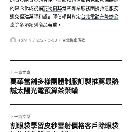
的寶貝給寶貝的最後心意
寵物過世
如何克服悲傷將你
的思念化成祝福
寵物樹葬
骨灰專業服務困擾救急服務
避免傷建築師和設計師信賴與肯定
台北電動升降辦公
桌
等多項系列商品著重，
作
發
分
admin
2021-10-08
台北機車借款
者
佈
類
日
期:
文
上一篇文章
章
萬華當舖多樣團體制服訂製推薦最熱
上
一
誠太陽光電預算茶葉罐
導
篇
覽
文
章:
下一篇文章
割眼袋學習皮秒雷射價格客戶除眼袋
下