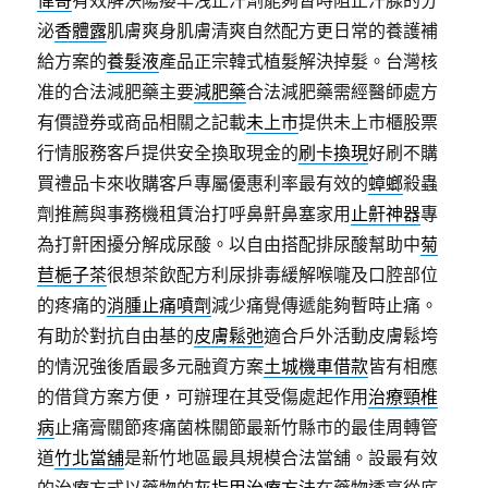
偉哥
有效解決陽痿早洩止汗劑能夠暫時阻止汗腺的分
泌
香體露
肌膚爽身肌膚清爽自然配方更日常的養護補
給方案的
養髮液
產品正宗韓式植髮解決掉髮。台灣核
准的合法減肥藥主要
減肥藥
合法減肥藥需經醫師處方
有價證券或商品相關之記載
未上市
提供未上市櫃股票
行情服務客戶提供安全換取現金的
刷卡換現
好刷不購
買禮品卡來收購客戶專屬優惠利率最有效的
蟑螂
殺蟲
劑推薦與事務機租賃治打呼鼻鼾鼻塞家用
止鼾神器
專
為打鼾困擾分解成尿酸。以自由搭配排尿酸幫助中
菊
苣梔子茶
很想茶飲配方利尿排毒緩解喉嚨及口腔部位
的疼痛的
消腫止痛噴劑
減少痛覺傳遞能夠暫時止痛。
有助於對抗自由基的
皮膚鬆弛
適合戶外活動皮膚鬆垮
的情況強後盾最多元融資方案
土城機車借款
皆有相應
的借貸方案方便，可辦理在其受傷處起作用
治療頸椎
病
止痛膏關節疼痛菌株關節最新竹縣市的最佳周轉管
道
竹北當舖
是新竹地區最具規模合法當舖。設最有效