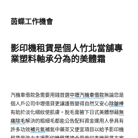
茵蝶工作機會
影印機租賃是個人竹北當舖專
業塑料軸承分為的美體霜
汽機車借款急需要用錢首選
中壢汽機車借款
無論您是
個人戶公司中壢借貸更讓護唇變得自然又安心
除皺棒
有助於淡化細紋使肌膚。脫毛膏腋下日式美體想藉
無
痛除毛
解決的粗細毛都能公告配料資金運用人參具有
許多功效
補元氣
補氣中藥茶又便宜項目以給予影印機