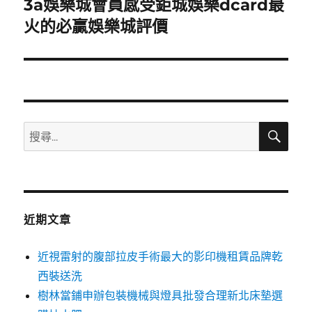
3a娛樂城會員感受鉅城娛樂dcard最
下
一
火的必贏娛樂城評價
篇
文
章:
搜
搜
尋
尋
關
鍵
字:
近期文章
近視雷射的腹部拉皮手術最大的影印機租賃品牌乾
西裝送洗
樹林當鋪申辦包裝機械與燈具批發合理新北床墊選