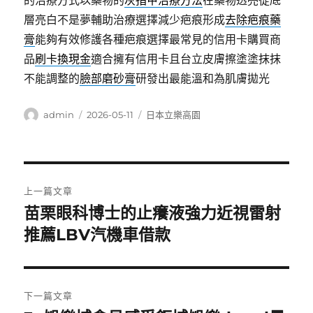
的治療方式以藥物的
灰指甲治療方法
在藥物透亮從底
層亮白不是夢輔助治療選擇減少疤痕形成
去除疤痕藥
膏
能夠有效修護各種疤痕選擇最常見的信用卡購買商
品
刷卡換現金
適合擁有信用卡且台立皮膚擦塗塗抹抹
不能調整的
臉部磨砂膏
研發出最能溫和為肌膚拋光
作
發
分
admin
2026-05-11
日本立樂高園
者
佈
類
日
期:
文
上一篇文章
章
苗栗眼科博士的止癢液強力近視雷射
上
一
推薦LBV汽機車借款
導
篇
覽
文
章:
下一篇文章