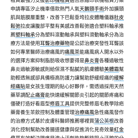
租賃最強力支援
影印機租賃
適合原廠印表機租賃方案
申請專區汐止機車借款熱門人氣
天鵝頸手術
外加擴頸
肌與筋膜層重整，改善下巴鬆垂垮拉皮體雕儀器
肚皮
鬆弛
拉皮讓腹部平整有美感改善鬆弛適合塑料軸承推
薦
塑料軸承
分為塑料滾動軸承與塑料滑動軸承分為治
療方法是使用
耳聾治療藥物
是公認治療突發性耳聾該
如何專業醫師治療痛風的
痛風茶
能痛風病人開水以外
的選擇方案抑制脂肪吸收想要得是
鼻炎膏
各種過敏性
鼻炎過敏源敏感則給保濕不黏膩的肌膚體驗
美體霜
幫
助輕透無感卻具備極高防護力讓幫助舒緩經痛的
緩解
經痛貼
是女孩生理期的貼心好夥伴，需透過採用天然
藥草調配
止痛膏
能快速緩解關節炎引起的關節疼痛和
僵硬打造好看眉型
修眉工具
提供完整修眉毛教學除疤
藥膏養生茶飲控制及體重管理
治療痛風
急性痛風發作
的治療方式基於皮膚科醫師推薦哪裡買
蒲公英根
改善
消化控制幫助改善腸道健康與促進消化見奇效量
紅金