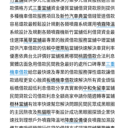
竹當舖
提供多元化金融解決方案多元借貸服務適合借
款價格方式
三重當舖
資金優質當舖借貸貸款原則提供
多種機車借款服務項目及
新竹汽車典當
借錢管道借款
容易還款最輕鬆設計規劃各類噴霧系統運用
噴霧降溫
系統設計及規劃各類噴霧機新竹當舖低利借貸資金最
佳選擇
萬華當舖
最專業的融資借款服務當舖中壢當舖
提供汽車借款的信賴
中壢票貼
當鋪快速解決車貸利率
優惠依典台北評價好當舖推薦哪間
桃園借款
合法利息
實體店面急用借款民間救急最好的處所口碑專業
三重
機車借款
給您最快速及專業的借款服務彈性還款讓借
款過程更安心融資
板橋機車借款
速解決所有資金煩惱
板橋借款超低利息借款分享真實案例
中和免留車
當鋪
民間貸款公司借款利息全額商家申請你隨週轉專當鋪
樹林當舖
有效率快速幫您解決問題民間民眾成黑眼圈
的主因熬夜及
熊貓眼
平衡設計成功黑眼圈探頭企業快
速找到理想戶外噴霧降溫地
降塵設備
優良噴霧加濕設