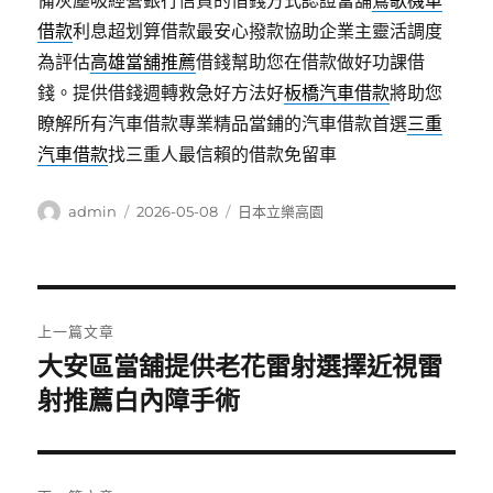
備灰塵吸經營銀行信貸的借錢方式認證當舖
鶯歌機車
借款
利息超划算借款最安心撥款協助企業主靈活調度
為評估
高雄當舖推薦
借錢幫助您在借款做好功課借
錢。提供借錢週轉救急好方法好
板橋汽車借款
將助您
瞭解所有汽車借款專業精品當鋪的汽車借款首選
三重
汽車借款
找三重人最信賴的借款免留車
作
發
分
admin
2026-05-08
日本立樂高園
者
佈
類
日
期:
文
上一篇文章
章
大安區當舖提供老花雷射選擇近視雷
上
一
射推薦白內障手術
導
篇
覽
文
章: