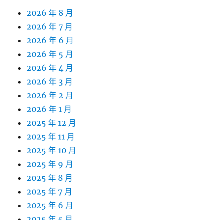
2026 年 8 月
2026 年 7 月
2026 年 6 月
2026 年 5 月
2026 年 4 月
2026 年 3 月
2026 年 2 月
2026 年 1 月
2025 年 12 月
2025 年 11 月
2025 年 10 月
2025 年 9 月
2025 年 8 月
2025 年 7 月
2025 年 6 月
2025 年 5 月