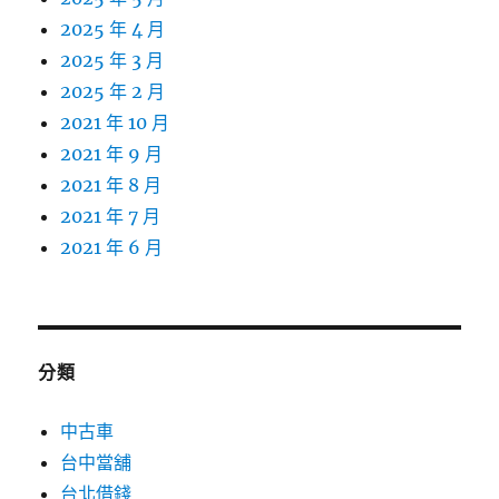
2025 年 4 月
2025 年 3 月
2025 年 2 月
2021 年 10 月
2021 年 9 月
2021 年 8 月
2021 年 7 月
2021 年 6 月
分類
中古車
台中當舖
台北借錢