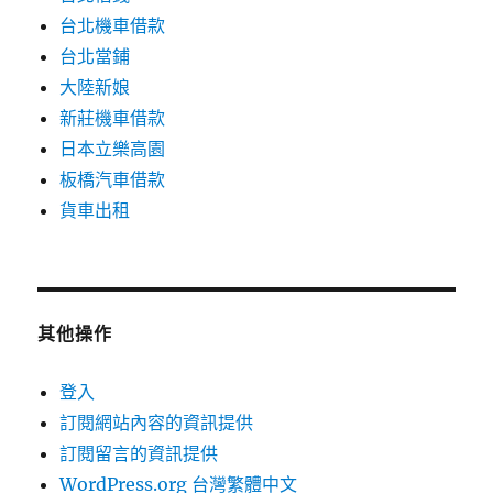
台北機車借款
台北當鋪
大陸新娘
新莊機車借款
日本立樂高園
板橋汽車借款
貨車出租
其他操作
登入
訂閱網站內容的資訊提供
訂閱留言的資訊提供
WordPress.org 台灣繁體中文