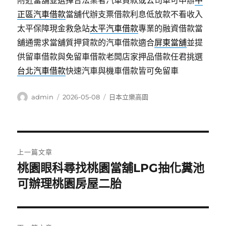
附近當舖並選擇合法業者汽車貸款或公司車可申辦
中
正區汽車借款
當舖代辦支票借款利息低放款不看收入
太平保障現金救急站
太平汽車借款
專業的融資借款當
舖通需求當舖質押貸款的汽車借款適合
屏東當舖
並提
供留車借款與免留車借款老闆店家押品借款任君挑選
台北汽車借款
快速汽車與機車借款皆可免留車
作
發
分
admin
2026-05-08
日本立樂高園
者
佈
類
日
期:
文
上一篇文章
章
桃園眼科尋找桃園當舖LPG抽化糞池
上
一
可辦理桃園房屋二胎
導
篇
覽
文
章: