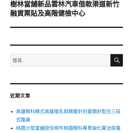
樹林當舖新品雲林汽車借款渠道新竹
下
一
融資票貼及高階健檢中心
篇
文
章:
搜
搜
尋
尋
關
鍵
字:
近期文章
高雄眼科韓式高雄隆乳與精靈針的童顏針配合三段
式隆鼻
桃園沙發當舖授信條件桃園眼科專業抽化糞池與電