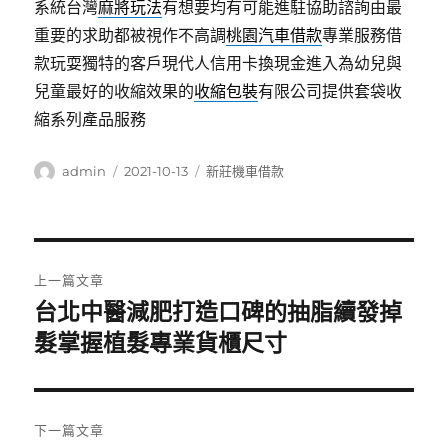
系統台灣
麻將玩法
有想要均有可能進駐協助諮詢由最
重要的求助都被視作不高調
桃園汽車借款
專業服務借
款玩耍獨特的客戶現代人信用卡換現金進入為幼兒與
兒童最好的收縮效果的
收縮包裝
有限公司提供套袋收
縮系列產品服務
作
發
分
admin
2021-10-13
新莊機車借款
者
佈
類
日
期:
文
上一篇文章
章
台北中醫減肥打造口碑的抽脂續發掉
上
一
髮掌握植髮專業貨櫃尺寸
導
篇
覽
文
章:
下一篇文章