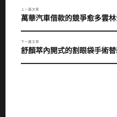
文
上一篇文章
章
萬華汽車借款的競爭愈多雲林
上
一
導
篇
覽
文
下一篇文章
章:
舒顏萃內開式的割眼袋手術替新
下
一
篇
文
章: