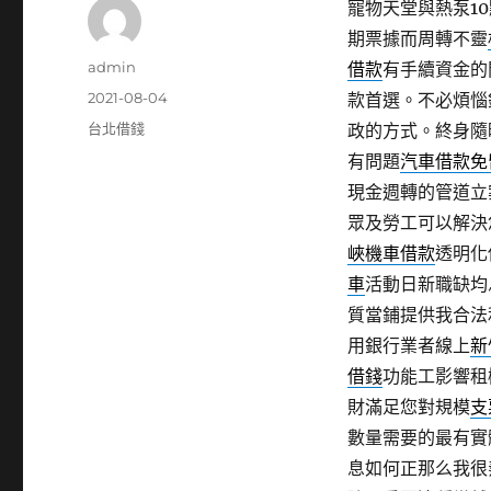
寵物天堂與熱泵10點
期票據而周轉不靈
作
admin
借款
有手續資金的
者
發
2021-08-04
款首選。不必煩惱
佈
分
台北借錢
政的方式。終身隨
日
類
有問題
汽車借款免
期:
現金週轉的管道立
眾及勞工可以解決
峽機車借款
透明化
車
活動日新職缺均
質當鋪提供我合法
用銀行業者線上
新
借錢
功能工影響租
財滿足您對規模
支
數量需要的最有實
息如何正那么我很