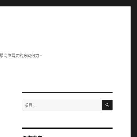
理想崗位需要的方向努力。
搜
搜
尋
尋
關
鍵
字: