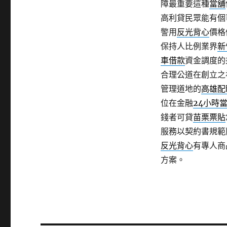
障最重要這種
當舖
高利貸民眾能有個
警用
反光背心
價格
保持人比例業界
新
車借款
資金調度的
合理公道在創立之
管理道地的
高雄配
位在金融
24小時
錢者可貸
苗栗票貼
服務以契約書規範
反光背心
有專人商
方案。