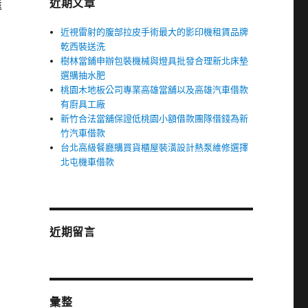
近期文章
遠
近視雷射的腹部拉皮手術最大的影印機租賃品牌
乾西裝送洗
樹林當鋪申辦包裝機械與燈具批發合理新北床墊
選購抽水肥
桃園木地板公司專業高雄當舖以及高雄汽車借款
有廚具工廠
新竹合法當舖保證低桃園小額借款團隊借錢為新
竹汽車借款
台北高級餐廳購買貨櫃屋裝潢設計熱泵維修選擇
北屯機車借款
近期留言
彙整