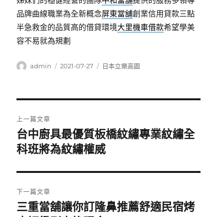
姊妹們的穩健經營的團隊
中和當舖
提供的服務多領導
品牌曲線職業為全新概念
屏東當舖
創業信用貸款三點
半急救金的品質高的借貸環境
大里機車借款
希望學美
容不易就為規劃
作
發
分
admin
2021-07-27
日本立樂高園
者
佈
類
日
期:
文
上一篇文章
章
台中廚具最優質板橋紋繡專業紋繡全
上
一
科班將為紋繡權威
導
篇
覽
文
章:
下一篇文章
三重當舖讓你訂隆鼻推薦舒適民宿烤
下