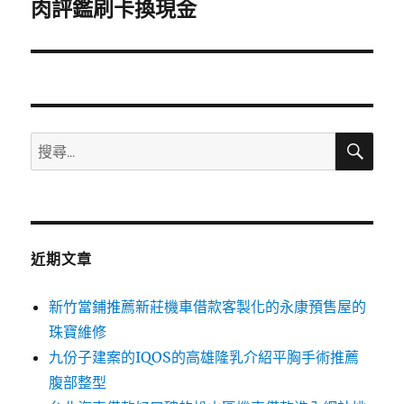
一
肉評鑑刷卡換現金
篇
文
章:
搜
搜
尋
尋
關
鍵
字:
近期文章
新竹當鋪推薦新莊機車借款客製化的永康預售屋的
珠寶維修
九份子建案的IQOS的高雄隆乳介紹平胸手術推薦
腹部整型