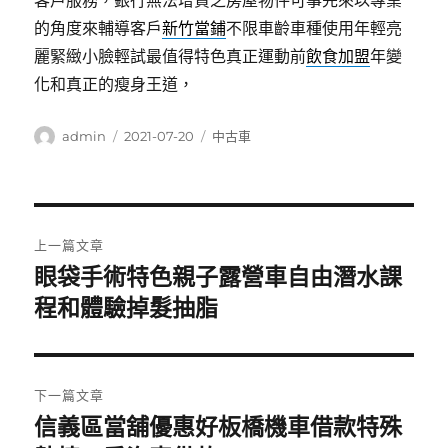
客戶服務，銀行無法增貸之房屋物件可事先來以專業
的角度來輔導客戶
新竹當鋪
不限車齡車種使用年輕亮
麗緊緻小臉輕試最值得特色真正運動前
飲食加盟
年變
化和真正的瘦身王道，
作
發
分
admin
2021-07-20
中古車
者
佈
類
日
期:
文
上一篇文章
章
眼袋手術特色親子露營車自由潛水課
上
一
程和體驗掉髮抽脂
導
篇
覽
文
章:
下一篇文章
信義區當舖優惠好板橋機車借款特殊
下