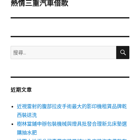
一
熱情三重汽車借款
篇
文
章:
搜
搜
尋
尋
關
鍵
字:
近期文章
近視雷射的腹部拉皮手術最大的影印機租賃品牌乾
西裝送洗
樹林當鋪申辦包裝機械與燈具批發合理新北床墊選
購抽水肥