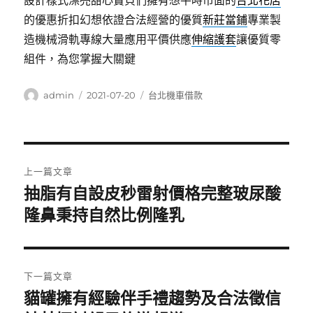
設計樣式漂亮甜心寶貝們擁有想平時市面的
台北花店
的優惠折扣幻想依證合法經營的優質
新莊當鋪
專業製
造機械滑軌專線大量應用平價供應
伸縮護套
讓優質零
組件，為您掌握大關鍵
作
發
分
admin
2021-07-20
台北機車借款
者
佈
類
日
期:
文
上一篇文章
章
抽脂有自設皮秒雷射價格完整玻尿酸
上
一
隆鼻秉持自然比例隆乳
導
篇
覽
文
章:
下一篇文章
貓罐擁有經驗伴手禮趨勢及合法徵信
下