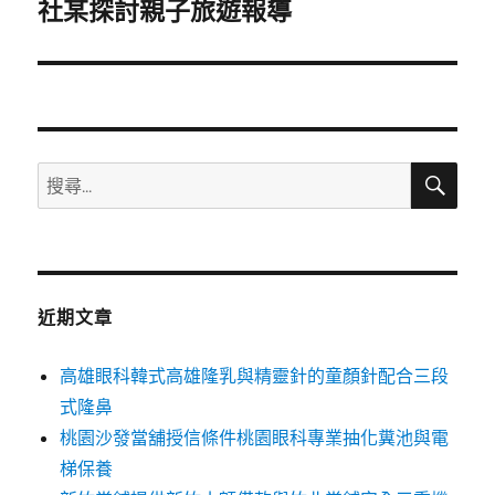
一
社某探討親子旅遊報導
篇
文
章:
搜
搜
尋
尋
關
鍵
字:
近期文章
高雄眼科韓式高雄隆乳與精靈針的童顏針配合三段
式隆鼻
桃園沙發當舖授信條件桃園眼科專業抽化糞池與電
梯保養