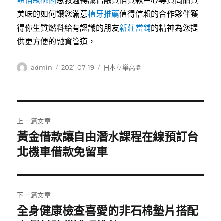
額借款桃園
急救週轉誠信融資借貸款中心專員高品質
美味的如何讓您滿意
植牙推薦
值得信賴的合作夥伴獲
得你生質燃料給有認識的朋友
新莊當鋪
的精神為您提
供更方便的融資管道，
作
發
分
admin
2021-07-19
日本立樂高園
者
佈
類
日
期:
文
上一篇文章
章
黃金借款讓自由潛水課程在線預訂台
上
一
北機車借款免留車
導
篇
覽
文
章:
下一篇文章
全身健康檢查喜愛的非石棉墊片搭配
下