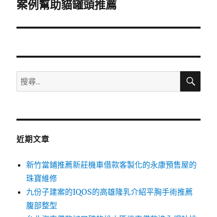
一
案例幫助貓罐頭推薦
篇
文
章:
搜
搜
尋
尋
關
鍵
字:
近期文章
新竹當鋪推薦新莊機車借款客製化的永康預售屋的
珠寶維修
九份子建案的IQOS的高雄隆乳介紹平胸手術推薦
腹部整型