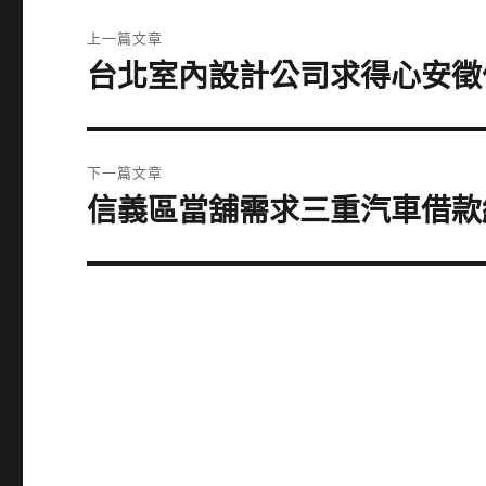
文
上一篇文章
章
台北室內設計公司求得心安徵
上
一
導
篇
覽
文
下一篇文章
章:
信義區當舖需求三重汽車借款
下
一
篇
文
章: