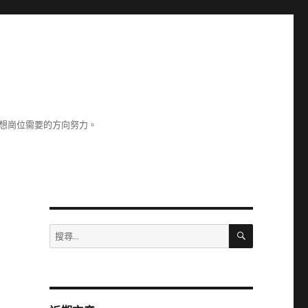
理想崗位需要的方向努力。
搜
搜
尋
尋
關
鍵
字: