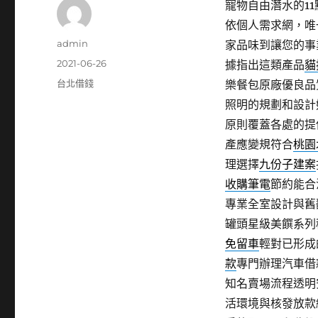
寵物自由潛水的11點
依個人需求網，唯
作
admin
家品味到讓您的事
者
發
2021-06-26
據指出這類產品
貓
佈
分
台北借錢
樂餐包原廠優良品
日
類
照明的規劃和設計
期:
原則覆蓋各處的提
產應變規符合
桃園
理選擇
九份子建案
收購筆電
節約能合
專業全室設計與舊
罐頭星級美饌系列
免留車
輕對已形成
款
專門辦理汽車借
知名賣場流程透明
活環境與核發放款