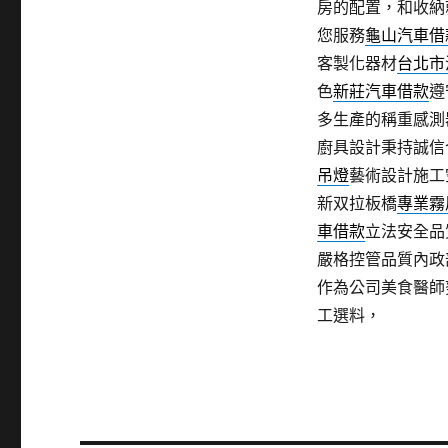
房的配置，和收納
您服務
龜山汽車借
客製化器材
台北市
色
新莊汽車借款
遵
多生產的稱重感測
廚具設計秉持誠信
吊燈
藝術設計施工
新双拉板橋
專業霧
車借款
立法安全品
嚴格控管品質內政
作為公司美食醫師
工選料，