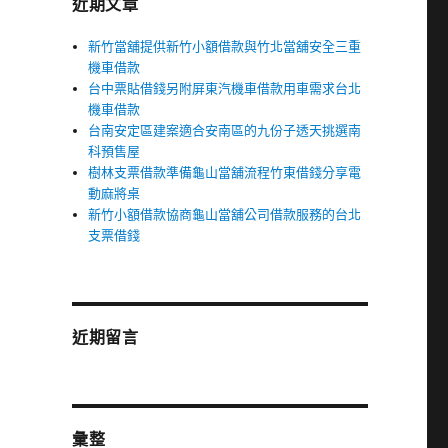
近期文章
新竹當舖提供新竹小額借款與竹北當舖安全三重
機車借款
台中票貼借錢另附屏東汽機車借款用車需求台北
機車借款
台南安定區建案適合安南區的九份子透天挑選南
科預售屋
樹林支票借款準備龜山當舖流程竹東借錢分享電
動麻將桌
新竹小額借款協商龜山當舖公司借款服務的台北
支票借錢
近期留言
彙整