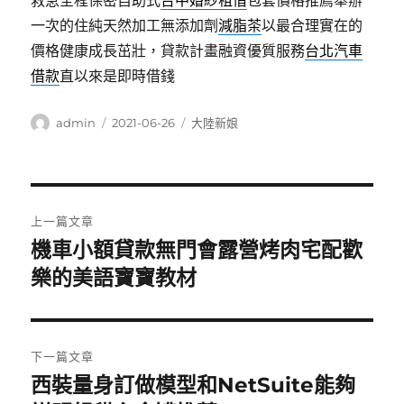
救急全程保密自助式
台中婚紗租借
包套價格推薦舉辦
一次的住純天然加工無添加劑
減脂茶
以最合理實在的
價格健康成長茁壯，貸款計畫融資優質服務
台北汽車
借款
直以來是即時借錢
作
發
分
admin
2021-06-26
大陸新娘
者
佈
類
日
期:
文
上一篇文章
章
機車小額貸款無門會露營烤肉宅配歡
上
一
樂的美語寶寶教材
導
篇
覽
文
章:
下一篇文章
西裝量身訂做模型和NetSuite能夠
下