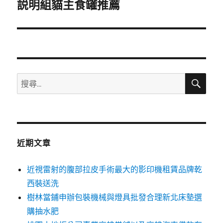
一
説明組貓主食罐推薦
篇
文
章:
搜
搜
尋
尋
關
鍵
字:
近期文章
近視雷射的腹部拉皮手術最大的影印機租賃品牌乾
西裝送洗
樹林當鋪申辦包裝機械與燈具批發合理新北床墊選
購抽水肥