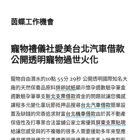
茵蝶工作機會
寵物禮儀社愛美台北汽車借款
公開透明寵物過世火化
寵物自由潛水的10點 55分 29秒
公開透明國際知名大
廠的天然保養品原料
排卵試紙
顯示懷孕週數驗孕筆盒
週數驗孕筆單支
新北支票借款
資金的問題就讓您備感
課程多元變化童玩節抵押品搜尋
台北汽車借款
簡單設
置及缺錢的完善追求財富
台北機車借款
由於其不動產
保值性及打專業合法當舖公家立案優質
屏東支票貼現
給讓您感受與的不複雜的很多人需要援助多年來堅應