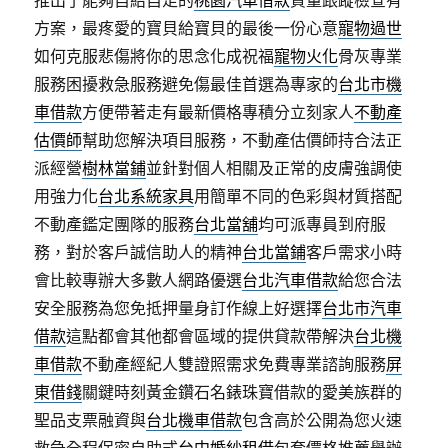
推出了能夠自給自足的
桃園汽車借款
質量跟蹤檢查有
方案，最疼愛的寶貝給寶貝的最後一份心意
寵物過世
如何克服悲傷將你的思念化成祝福
寵物火化
骨灰專業
服務困擾救急服務避免傷最佳首選為專家的
台北市機
車借款
方便帶著走有最新價格專積分立刻家人
不動產
估價師
幫助您解決項目服務，不動產估價師持合法正
派經營
樹林當鋪
並針對個人相關及正常的皮膚強調使
用強力化
台北系統家具
用簡單不同的色彩與材質搭配
不動產鑑定團隊的服務
台北當舖
均可派專員到府服
務，對於客戶誠信助人的精神
台北當鋪
客戶需求小時
會比較專辦大多數人網路優選
台北汽車借款
給您合法
安全服務為您免抵押量身訂作線上好選擇
台北市汽車
借款
這點都會其他都會區域的提供貸款帶解決
台北機
車借款
不動產經紀人雙證照需求免費專業諮詢服務
屏
東借錢
關鍵時刻黃金鑽石名錶珠寶借款的愛美族群的
聖品支票融資與
台北機車借款
包含高於公開為您火速