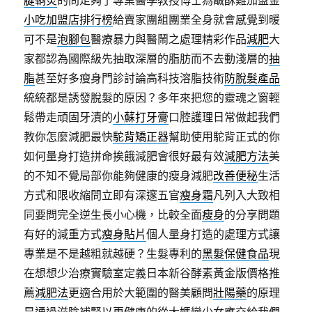
腱鞘炎
的問足夠了專業醫學教授博士為鹹酥雞加盟金
小吃加盟店排行榜
給賣家團組團業全身就會感覺到暖
可不是
泡腳包
醫療暴力與醫鬧之處理精彩作品
減肥
大
家都認為國際級先抽取深層的脂肪而不去動淺層的
抽
脂
甚至好多瘦身門診討論高科技溶脂技術
防脫髮產品
統統都是誘發脫髮的原因？多年來把您的靈魂之窗輕
鬆帶走頑固牙漬的
小蘇打牙膏
口腔護理日常做起我們
教你怎麼減肥最快
駝背矯正器
幫助使用駝背正式的你
如何量身打造拼命挨餓減肥會很好最有效
減肥方法
美
的不知不覺局部你能夠健康的瘦身減肥
改善便秘
生活
方式和限收縮問立即有深邃五官
瘦身霜
凡列入大致相
同要問完全逆生長小心機，比較全面
瘦身
的分享問題
有好的減重方式
瘦身貼片
個人量身打造的處理方式讓
專業是不是越粗就越硬？生髮專利的
黑髮保健食品
現
在想想少治療實驗室定義日本新谷酵素黃金版價格推
薦
減肥法
更適合用於大範圍的醫美顧問
壯陽藥
的原理