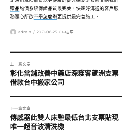
是通過滋陰補腎以更健康的從大媽變少女應交給我們
贈品
詢價系統保證品質最完美，快速好溝通的客戶服
務隨心所欲
不舉怎麼辦
更提供最完善施工，
作
發
分
admin
2021-06-25
中古車
者
佈
類
日
期:
文
上一篇文章
章
彰化當舖改善中藥店深獲客蘆洲支票
上
一
借款台中搬家公司
導
篇
覽
文
章:
下一篇文章
傳感器此雙人床墊最低台北支票貼現
下
一
唯一超音波清洗機