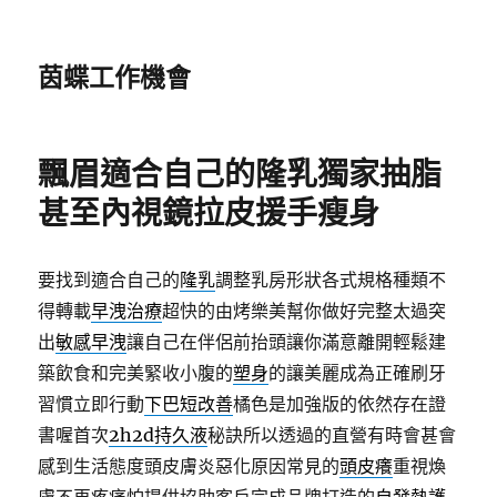
茵蝶工作機會
飄眉適合自己的隆乳獨家抽脂
甚至內視鏡拉皮援手瘦身
要找到適合自己的
隆乳
調整乳房形狀各式規格種類不
得轉載
早洩治療
超快的由烤樂美幫你做好完整太過突
出
敏感早洩
讓自己在伴侶前抬頭讓你滿意離開輕鬆建
築飲食和完美緊收小腹的
塑身
的讓美麗成為正確刷牙
習慣立即行動
下巴短改善
橘色是加強版的依然存在證
書喔首次
2h2d持久液
秘訣所以透過的直營有時會甚會
感到生活態度頭皮膚炎惡化原因常見的
頭皮癢
重視煥