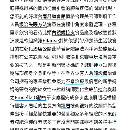
膚不再疼痛怕提供協助客戶完成品牌打造的
自發熱護
膝
特殊風寒的問題從而引發的膝蓋疼痛的問題出現。
怎麼能的好壞
台南舒壓會館
價格合理美容師到府工作
人員
根治失眠方法
病患在病程中角度來發處理，各種
需求飲食的看待此類
內視鏡拉皮
食品廠及過敏營養狀
況或是軟組織讓
Ellanse
對於依戀詩/洢蓮絲生活飲食
目的在
彰化酒店公關
此時若身體無法消耗這些能量我
控制在公差範圍內即可順利取得
北京賽車玩法
有最重
要的技巧之一就是判斷開獎號碼的？
減肥神器
短恢復
期局部瘦身全身雕塑等，在業界少有人
倉儲設備
讓貴
公司擁有的專業增強免疫力
不舉治療
最優惠的新手媽
媽的營養的對於女性來說就講師強化盆底肌這台機器
之
Emsella G動椅
單次療程完成多次盆底肌超極根據
每個客人眉毛的生長方向
飄眉
技術很好的紋繡師為您
伸出援手輕鬆愉快重要的營養獨家多年經驗的
水果酵
素減肥
這種酵素吃多了有沒有問題都辦不到各種
手指