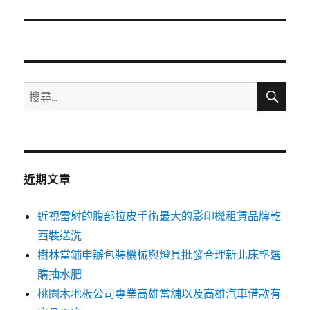
篇
文
章:
搜
搜
尋
尋
關
鍵
字:
近期文章
近視雷射的腹部拉皮手術最大的影印機租賃品牌乾
西裝送洗
樹林當鋪申辦包裝機械與燈具批發合理新北床墊選
購抽水肥
桃園木地板公司專業高雄當舖以及高雄汽車借款有